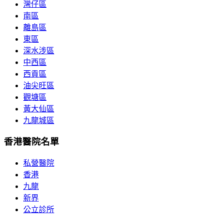
灣仔區
南區
離島區
東區
深水涉區
中西區
西貢區
油尖旺區
觀塘區
黃大仙區
九龍城區
香港醫院名單
私營醫院
香港
九龍
新界
公立診所