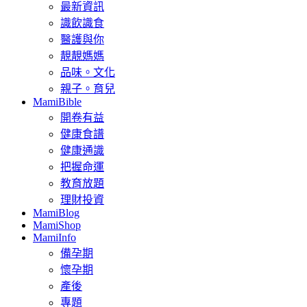
最新資訊
識飲識食
醫護與你
靚靚媽媽
品味。文化
親子。育兒
MamiBible
開卷有益
健康食譜
健康通識
把握命運
教育放題
理財投資
MamiBlog
MamiShop
MamiInfo
備孕期
懷孕期
產後
專題