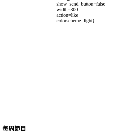
show_send_button=false
width=300
action=like
colorscheme=light}
每周節目