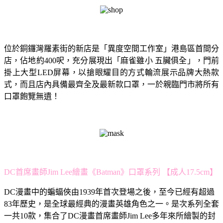
位於銅鑼灣羅素街的新店是「異度空間工作室」港島區首間分
店，佔地約400呎，充分展現出「麻雀雖小 五臟俱全」，門前
掛上大型LED屏幕，以搶眼耀目的方式輪流展示品牌大熱款
式，而且店內具備最齊全及最新款口罩，一於親臨門市將所有
口罩飽覽無遺！
DC首席畫師Jim Lee繪畫《Batman》口罩系列 【成人17.5cm】
DC漫畫中的蝙蝠俠由1939年首次登場之後，至今已經有超過
83年歷史，是全球最經典的漫畫英雄角色之一。是次系列全套
一共10款，集合了DC漫畫首席畫師Jim Lee多年來所繪製的封