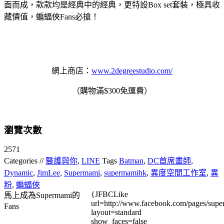
面而成，款款均是經典中的經典，更特設Box set套裝，極具收
藏價值，蝙蝠俠Fans必搶！
網上商店：
www.2degreestudio.com/
（購物滿$300免運費）
瀏覽次數
2571
Categories //
醫護與你
,
LINE
Tags
Batman
,
DC首席畫師
,
Dynamic
,
JimLee
,
Supermami
,
supermamihk
,
異度空間工作室
,
異
粉
,
蝙蝠俠
{JFBCLike
馬上成為Supermami的
url=http://www.facebook.com/pages/su
Fans
layout=standard
show_faces=false