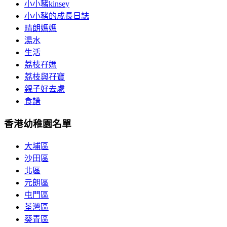
小小豬kinsey
小小豬的成長日誌
晴朗媽媽
湯水
生活
荔枝孖媽
荔枝與孖寶
親子好去處
食譜
香港幼稚園名單
大埔區
沙田區
北區
元朗區
屯門區
荃灣區
葵青區