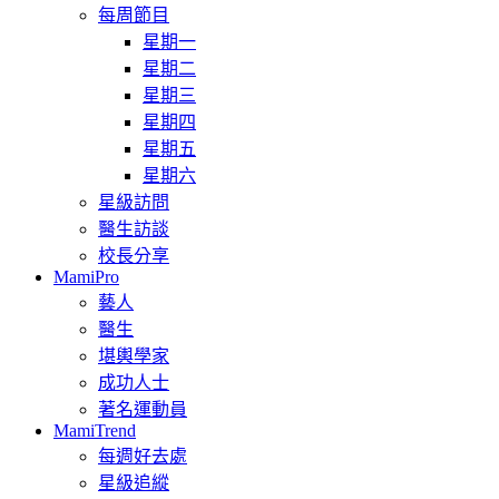
每周節目
星期一
星期二
星期三
星期四
星期五
星期六
星級訪問
醫生訪談
校長分享
MamiPro
藝人
醫生
堪輿學家
成功人士
著名運動員
MamiTrend
每週好去處
星級追縱