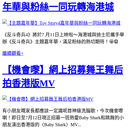
年華與粉絲一同玩轉海港城
《反斗奇兵
4
》將於
7
月
11
日上映啦～海港城與迪士尼攜手舉
辦《反斗奇兵》主題嘉年華，滿足粉絲的熱切期待！
🤩🎡
繼續觀看+
【機會嚟】網上招募舞王舞后
拍香港版MV
有小朋友嘅家長都應該一定識呢首神級洗腦歌，今次機會嚟
喇！即日至7月12日現正招募一班熱愛Baby Shark和跳舞的小
朋友演出香港版的〈Baby Shark〉MV...