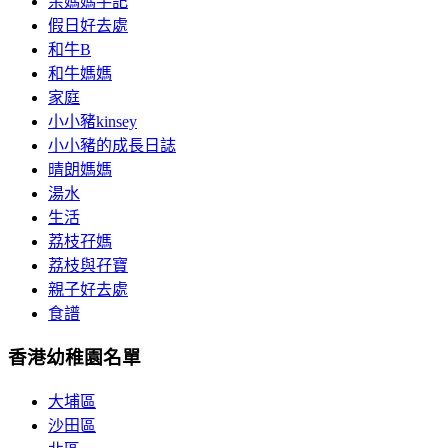
余媽媽手記
假日好去處
和牛B
和牛媽媽
家庭
小小豬kinsey
小小豬的成長日誌
晴朗媽媽
湯水
生活
荔枝孖媽
荔枝與孖寶
親子好去處
食譜
香港幼稚園名單
大埔區
沙田區