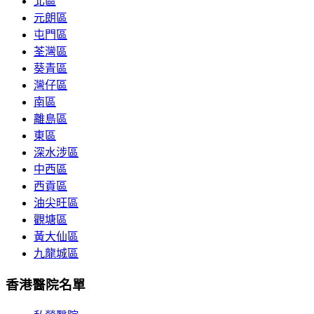
北區
元朗區
屯門區
荃灣區
葵青區
灣仔區
南區
離島區
東區
深水涉區
中西區
西貢區
油尖旺區
觀塘區
黃大仙區
九龍城區
香港醫院名單