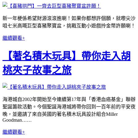
新一年梗係希望財源滾滾進喇！如果你都想許個願，就嚟尖沙
咀七米高嘅巨型喜豬聚寶盆，挑戰互動小遊戲拎金幣許願喇！
繼續觀看+
【著名積木玩具】帶你走入胡
桃夾子故事之旅
海港城自2002年開始至今連續第17年與「香港血癌基金」聯辦
聖誕籌款活動。今個聖誕海港城將帶你回到一百年前的平安夜
晚，並邀請了來自英國的著名積木玩具設計組合Miller
Goodman……
繼續觀看+