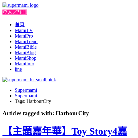
登入／註冊
首頁
MamiTV
MamiPro
MamiTrend
MamiBible
MamiBlog
MamiShop
MamiInfo
line
Supermami
Supermami
Tags: HarbourCity
Articles tagged with: HarbourCity
【主題嘉年華】Toy Story4嘉