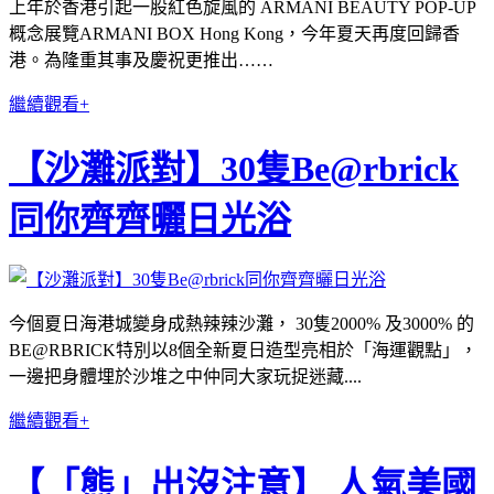
上年於香港引起一股紅色旋風的 ARMANI BEAUTY POP-UP
概念展覽ARMANI BOX Hong Kong，今年夏天再度回歸香
港。為隆重其事及慶祝更推出……
繼續觀看+
【沙灘派對】30隻Be@rbrick
同你齊齊曬日光浴
今個夏日海港城變身成熱辣辣沙灘， 30隻2000% 及3000% 的
BE@RBRICK特別以8個全新夏日造型亮相於「海運觀點」，
一邊把身體埋於沙堆之中仲同大家玩捉迷藏....
繼續觀看+
【「熊」出沒注意】 人氣美國