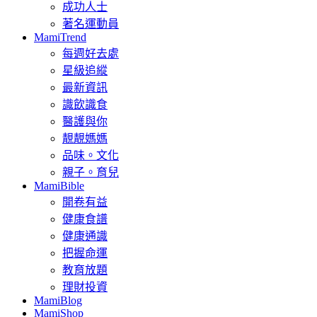
成功人士
著名運動員
MamiTrend
每週好去處
星級追縱
最新資訊
識飲識食
醫護與你
靚靚媽媽
品味。文化
親子。育兒
MamiBible
開卷有益
健康食譜
健康通識
把握命運
教育放題
理財投資
MamiBlog
MamiShop