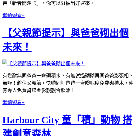
善「新春開運卡」，你可以$1抽出好運來。
繼續觀看+
【父親節提示】與爸爸砌出個
未來！
有幾耐無同爸爸一齊砌積木？有無試過砌砌再同爸爸影張相？
無喱！趁住父親節，快喲同埋爸爸一齊嚟呢度免費砌積木，仲
有專人免費幫您哋影靚靚合照添！
繼續觀看+
Harbour City 童「積」動物 搭
建創意森林