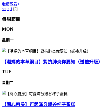
繼續觀看+
<<
<
1
[
2
]
每周節目
MON
星期一
【潮媽的本草綱目】對抗肺炎你要知（送禮升級）
TUE
星期二
【開心廚房】可愛滿分爆谷杯子蛋糕