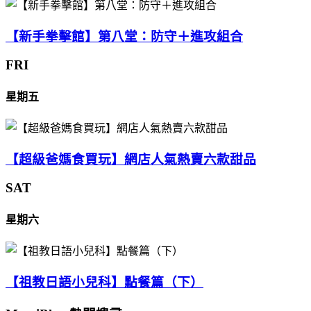
【新手拳擊館】第八堂：防守＋進攻組合
FRI
星期五
【超級爸媽食買玩】網店人氣熱賣六款甜品
SAT
星期六
【祖教日語小兒科】點餐篇（下）