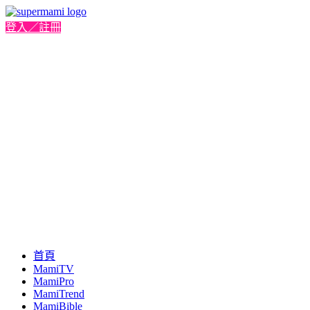
登入／註冊
首頁
MamiTV
MamiPro
MamiTrend
MamiBible