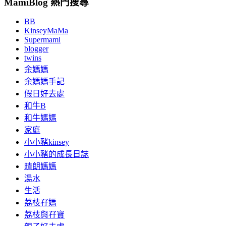
MamiBlog 熱門搜尋
BB
KinseyMaMa
Supermami
blogger
twins
余媽媽
余媽媽手記
假日好去處
和牛B
和牛媽媽
家庭
小小豬kinsey
小小豬的成長日誌
晴朗媽媽
湯水
生活
荔枝孖媽
荔枝與孖寶