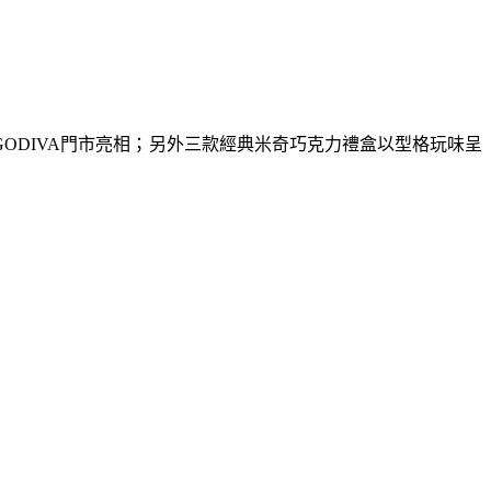
ODIVA門市亮相；另外三款經典米奇巧克力禮盒以型格玩味呈