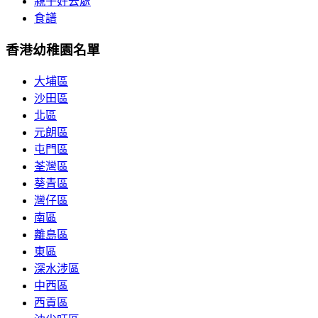
親子好去處
食譜
香港幼稚園名單
大埔區
沙田區
北區
元朗區
屯門區
荃灣區
葵青區
灣仔區
南區
離島區
東區
深水涉區
中西區
西貢區