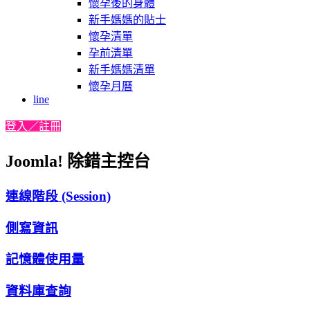
懷孕後的身體
新手媽媽的貼士
懷孕清單
孕前清單
新手媽媽清單
懷孕月曆
line
登入／註冊
Joomla! 除錯主控台
連線階段 (Session)
側寫資訊
記憶體使用量
資料庫查詢