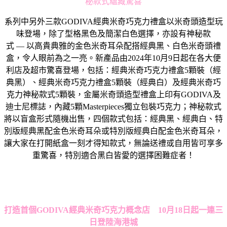
秘款式蘊藏驚喜
系列中另外三款GODIVA經典米奇巧克力禮盒以米奇頭造型玩
味登場，除了型格黑色及簡潔白色選擇，亦設有神秘款
式 — 以高貴典雅的金色米奇耳朵配搭經典黑、白色米奇頭禮
盒，令人眼前為之一亮。新產品由2024年10月9日起在各大便
利店及超市驚喜登場，包括：經典米奇巧克力禮盒5顆裝（經
典黑）、經典米奇巧克力禮盒5顆裝（經典白）及經典米奇巧
克力神秘款式5顆裝，金屬米奇頭造型禮盒上印有GODIVA及
迪士尼標誌，內藏5顆Masterpieces獨立包裝巧克力；神秘款式
將以盲盒形式隨機出售，四個款式包括：經典黑、經典白、特
別版經典黑配金色米奇耳朵或特別版經典白配金色米奇耳朵，
讓大家在打開紙盒一刻才得知款式，無論送禮或自用皆可享多
重驚喜，特別適合黑白皆愛的選擇困難症者！
打造首個
GODIVA
經典米奇巧克力概念店
10
月
18
日起一連三
日登陸海港城