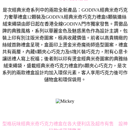
是次經典米奇系列中的兩款全新產品：GODIVA經典米奇巧克
力奢華禮盒12顆裝及GODIVA經典米奇巧克力禮盒6顆裝連絲
絨束繩袋由即日起在香港全線GODIVA門市獨家發售。貫徹品
牌的典雅風格，系列以華麗金色及魅惑黑色作為設計主調，包
裝上印有別注版米奇圖案，極具收藏價值。前者以高貴精緻的
絲絨首飾禮盒呈現，盒面印上燙金米奇魔術師造型圖案，禮盒
共有兩層，內藏6顆夾心巧克力及6塊片裝巧克力，附有心意卡
讓送禮人寫上祝福；後者則以印有燙金經典米奇圖案的典雅絲
絨束繩袋，盛載經典米奇巧克力禮盒的6顆夾心巧克力，是次
系列的兩款禮盒設計均加入環保元素，客人享用巧克力後可作
儲物盒和環保袋用。
型格玩味經典米奇巧克力禮盒在各大便利店及超市有售 設神