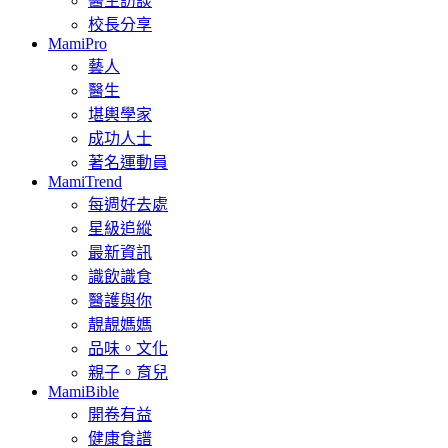
醫生訪談
校長分享
MamiPro
藝人
醫生
堪輿學家
成功人士
著名運動員
MamiTrend
每週好去處
星級追縱
最新資訊
識飲識食
醫護與你
靚靚媽媽
品味。文化
親子。育兒
MamiBible
開卷有益
健康食譜