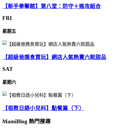
【新手拳擊館】第八堂：防守＋進攻組合
FRI
星期五
【超級爸媽食買玩】網店人氣熱賣六款甜品
SAT
星期六
【祖教日語小兒科】點餐篇（下）
MamiBlog 熱門搜尋