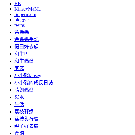
BB
KinseyMaMa
Supermami
blogger
twins
余媽媽
余媽媽手記
假日好去處
和牛B
和牛媽媽
家庭
小小豬kinsey
小小豬的成長日誌
晴朗媽媽
湯水
生活
荔枝孖媽
荔枝與孖寶
親子好去處
食譜