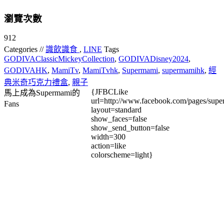
瀏覽次數
912
Categories //
識飲識食
,
LINE
Tags
GODIVAClassicMickeyCollection
,
GODIVADisney2024
,
GODIVAHK
,
MamiTv
,
MamiTvhk
,
Supermami
,
supermamihk
,
經
典米奇巧克力禮盒
,
親子
{JFBCLike
馬上成為Supermami的
url=http://www.facebook.com/pages/su
Fans
layout=standard
show_faces=false
show_send_button=false
width=300
action=like
colorscheme=light}