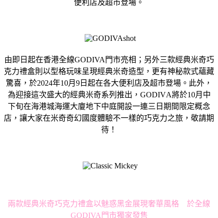
便利店及超市登場。
由即日起在香港全線
GO
DIVA
門市亮相；
另外三款經典米奇巧
克力禮盒則以型格玩味呈現經典米奇造型，
更有神秘款式蘊藏
驚喜，於
2024
年
10
月
9
日起在各大便利店及
超市登場。此外，
為迎接這次盛大的經典米奇系列推出，
GODIV
A
將於
10
月中
下旬在海港城海運大廈地下中庭開設一連三日期間限
定概念
店，讓大家在米奇奇幻國度體驗不一樣的巧克力之旅，
敬請期
待！
兩款經典米奇巧克力禮盒以魅惑黑金展現奢華風格 於全線
GODIVA門市獨家發售