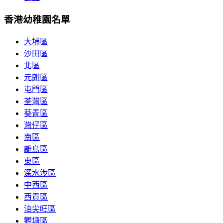
香港幼稚園名單
大埔區
沙田區
北區
元朗區
屯門區
荃灣區
葵青區
灣仔區
南區
離島區
東區
深水涉區
中西區
西貢區
油尖旺區
觀塘區