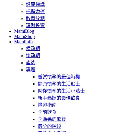
健康通識
把握命運
教育放題
理財投資
MamiBlog
MamiShop
MamiInfo
備孕期
懷孕期
產後
專題
嘗試懷孕的最佳時機
健康懷孕的生活貼士
助你懷孕的生活小貼士
新手媽媽的最佳飲食
排卵指南
孕前飲食
孕媽媽的飲食
懷孕的階段