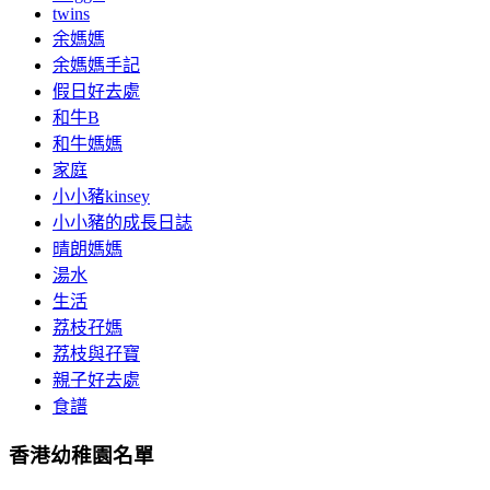
twins
余媽媽
余媽媽手記
假日好去處
和牛B
和牛媽媽
家庭
小小豬kinsey
小小豬的成長日誌
晴朗媽媽
湯水
生活
荔枝孖媽
荔枝與孖寶
親子好去處
食譜
香港幼稚園名單