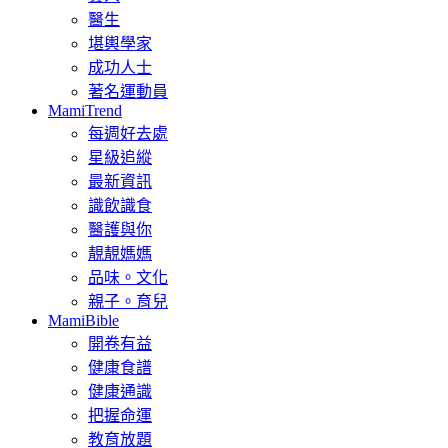
醫生
堪輿學家
成功人士
著名運動員
MamiTrend
每週好去處
星級追縱
最新資訊
識飲識食
醫護與你
靚靚媽媽
品味。文化
親子。育兒
MamiBible
開卷有益
健康食譜
健康通識
把握命運
教育放題