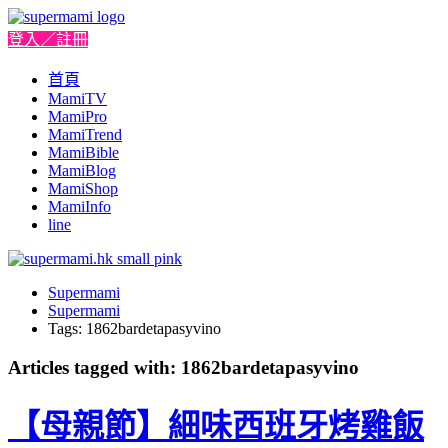
登入／註冊
首頁
MamiTV
MamiPro
MamiTrend
MamiBible
MamiBlog
MamiShop
MamiInfo
line
Supermami
Supermami
Tags: 1862bardetapasyvino
Articles tagged with: 1862bardetapasyvino
【母親節】細味西班牙烤雞飯