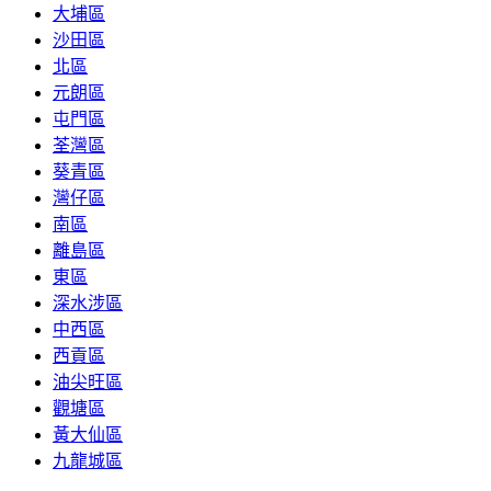
大埔區
沙田區
北區
元朗區
屯門區
荃灣區
葵青區
灣仔區
南區
離島區
東區
深水涉區
中西區
西貢區
油尖旺區
觀塘區
黃大仙區
九龍城區