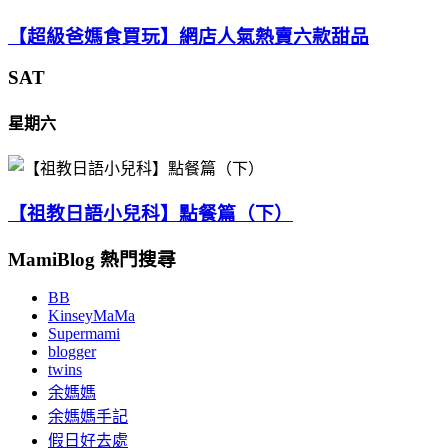
【超級爸媽食買玩】網店人氣熱賣六款甜品
SAT
星期六
【祖教日語小兒科】點餐篇（下）
MamiBlog 熱門搜尋
BB
KinseyMaMa
Supermami
blogger
twins
余媽媽
余媽媽手記
假日好去處