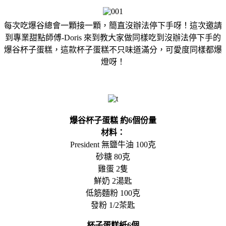
每次吃爆谷總會一顆接一顆，簡直沒辦法停下手呀！這次邀請
到專業甜點師傅-Doris 來到教大家做同樣吃到沒辦法停下手的
爆谷杯子蛋糕，這款杯子蛋糕不只味道滿分，可愛度同樣都爆
燈呀！
爆谷杯子蛋糕 約6個份量
材料：
President 無鹽牛油 100克
砂糖 80克
雞蛋 2隻
鮮奶 2湯匙
低筋麵粉 100克
發粉 1/2茶匙
杯子蛋糕紙6個