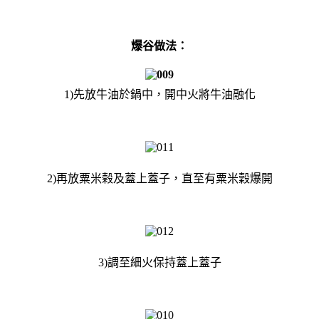
爆谷做法：
1)先放牛油於鍋中，開中火將牛油融化
2)再放粟米榖及蓋上蓋子，直至有粟米穀爆開
3)調至細火保持蓋上蓋子