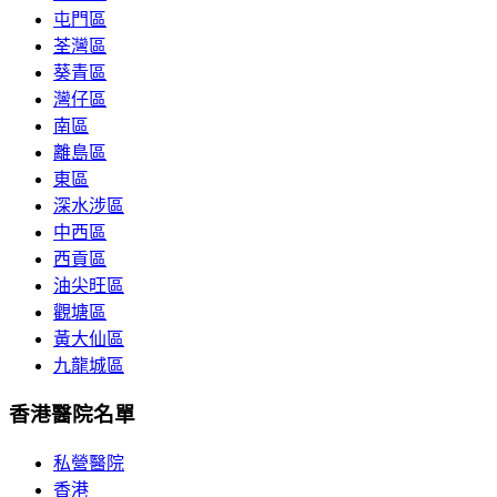
屯門區
荃灣區
葵青區
灣仔區
南區
離島區
東區
深水涉區
中西區
西貢區
油尖旺區
觀塘區
黃大仙區
九龍城區
香港醫院名單
私營醫院
香港