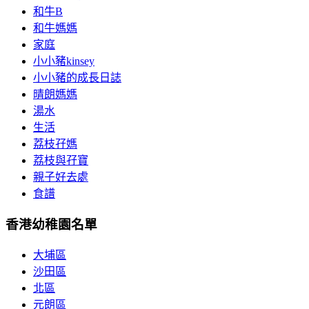
和牛B
和牛媽媽
家庭
小小豬kinsey
小小豬的成長日誌
晴朗媽媽
湯水
生活
荔枝孖媽
荔枝與孖寶
親子好去處
食譜
香港幼稚園名單
大埔區
沙田區
北區
元朗區