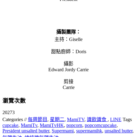
攝製團隊：
主持：Giselle
甜點廚師：Doris
攝影
Edward Jordy Carrie
剪接
Carrie
瀏覽次數
20273
Categories //
每周節目
,
星期二
,
MamiTV
,
識飲識食
,
LINE
Tags
cupcake
,
MamiTv
,
MamiTvHK
,
popcorn
,
popcorncupcake
,
President unsalted butter
,
Supermami
,
supermamihk
,
unsalted butter
,