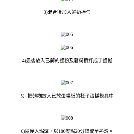
3)混合後加入鮮奶拌勻
4)最後放入已篩的麵粉及發粉攪拌成了麵糊
5）把麵糊放入已放蛋糕紙的柸子蛋糕模具中
6)隨後入焗爐，以180度焗20分鐘或至熟透。