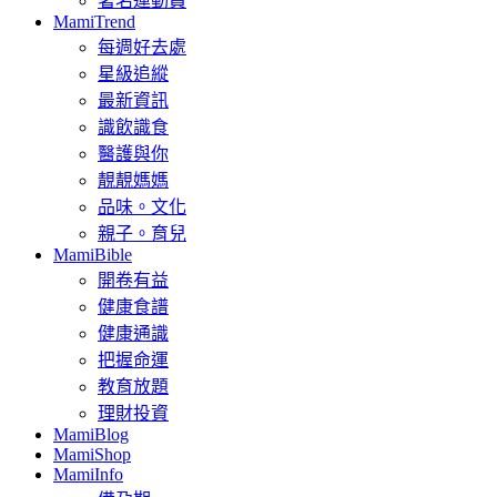
著名運動員
MamiTrend
每週好去處
星級追縱
最新資訊
識飲識食
醫護與你
靚靚媽媽
品味。文化
親子。育兒
MamiBible
開卷有益
健康食譜
健康通識
把握命運
教育放題
理財投資
MamiBlog
MamiShop
MamiInfo