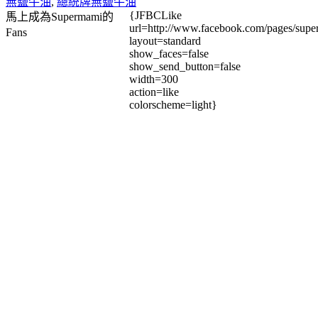
無鹽牛油
,
總統牌無鹽牛油
{JFBCLike
馬上成為Supermami的
url=http://www.facebook.com/pages/su
Fans
layout=standard
show_faces=false
show_send_button=false
width=300
action=like
colorscheme=light}