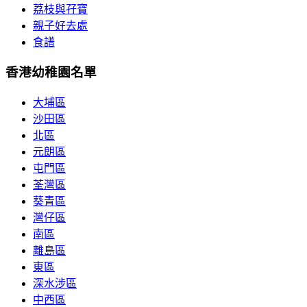
荔枝與孖寶
親子好去處
食譜
香港幼稚園名單
大埔區
沙田區
北區
元朗區
屯門區
荃灣區
葵青區
灣仔區
南區
離島區
東區
深水涉區
中西區