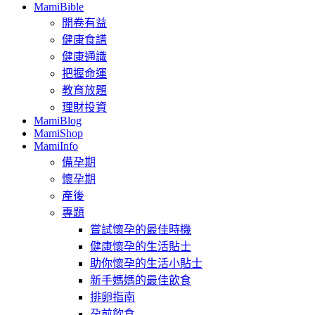
MamiBible
開卷有益
健康食譜
健康通識
把握命運
教育放題
理財投資
MamiBlog
MamiShop
MamiInfo
備孕期
懷孕期
產後
專題
嘗試懷孕的最佳時機
健康懷孕的生活貼士
助你懷孕的生活小貼士
新手媽媽的最佳飲食
排卵指南
孕前飲食