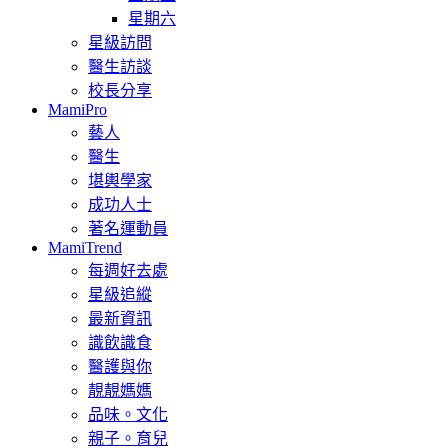
星期六
星級訪問
醫生訪談
校長分享
MamiPro
藝人
醫生
堪輿學家
成功人士
著名運動員
MamiTrend
每週好去處
星級追縱
最新資訊
識飲識食
醫護與你
靚靚媽媽
品味。文化
親子。育兒