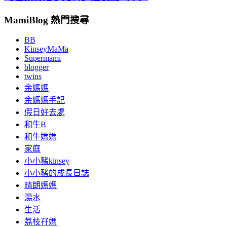
MamiBlog 熱門搜尋
BB
KinseyMaMa
Supermami
blogger
twins
余媽媽
余媽媽手記
假日好去處
和牛B
和牛媽媽
家庭
小小豬kinsey
小小豬的成長日誌
晴朗媽媽
湯水
生活
荔枝孖媽