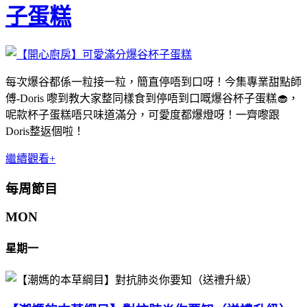
子蛋糕
每次爆谷都係一粒接一粒，簡直停唔到口呀！今集專業甜點師
傅-Doris 嚟到教大家整同樣食到停唔到口嘅爆谷杯子蛋糕🧁，
呢款杯子蛋糕唔只味道滿分，可愛度都爆燈呀！一齊嚟跟
Doris整返個啦！
繼續觀看+
每周節目
MON
星期一