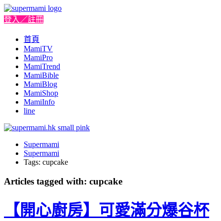
登入／註冊
首頁
MamiTV
MamiPro
MamiTrend
MamiBible
MamiBlog
MamiShop
MamiInfo
line
Supermami
Supermami
Tags: cupcake
Articles tagged with: cupcake
【開心廚房】可愛滿分爆谷杯