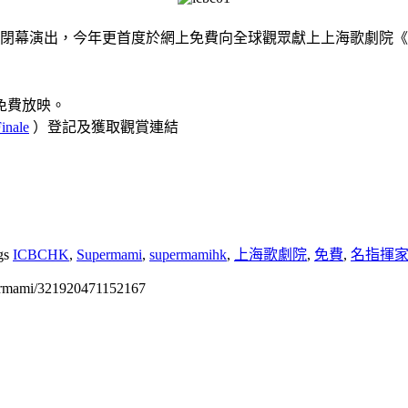
閉幕演出，今年更首度於網上免費向全球觀眾獻上上海歌劇院《
球免費放映。
inale
）登記及獲取觀賞連結
gs
ICBCHK
,
Supermami
,
supermamihk
,
上海歌劇院
,
免費
,
名指揮
permami/321920471152167