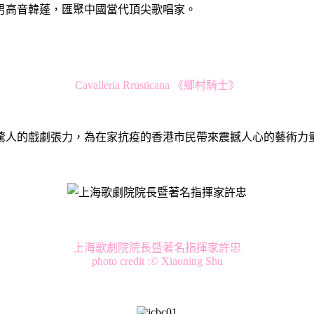
男高音韓蓬，匯聚中國當代頂尖歌唱家。
Cavalleria Rrusticana 《鄉村騎士》
驚人的戲劇張力，為在家抗疫的香港市民帶來震撼人心的藝術力
上海歌劇院院長暨著名指揮家許忠
photo credit :© Xiaoning Shu