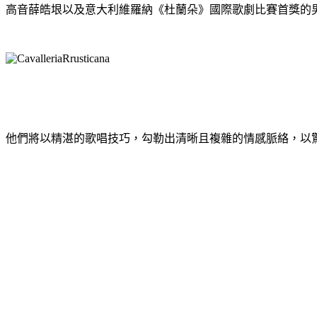
高音薛皓垠以及意大利維羅納《杜蘭朵》國際歌劇比賽首獎的
他們將以精湛的歌唱技巧，勾勒出清晰且複雜的情感脈絡，以