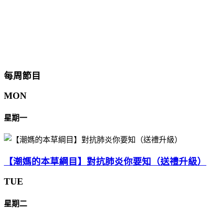
每周節目
MON
星期一
【潮媽的本草綱目】對抗肺炎你要知（送禮升級）
TUE
星期二