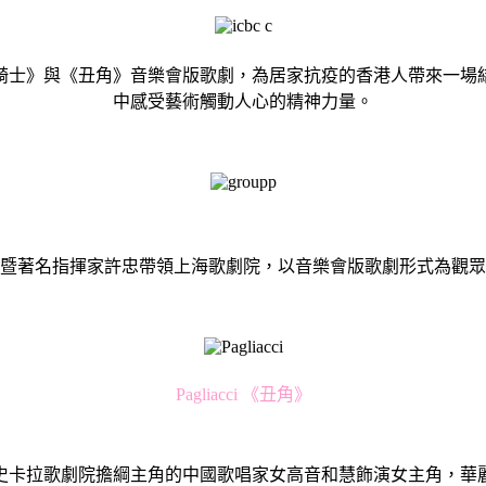
騎士》與《丑角》音樂會版歌劇，為居家抗疫的香港人帶來一場
中感受藝術觸動人心的精神力量。
院長暨著名指揮家許忠帶領上海歌劇院，以音樂會版歌劇形式為觀
Pagliacci 《丑角》
史卡拉歌劇院擔綱主角的中國歌唱家女高音和慧飾演女主角，華