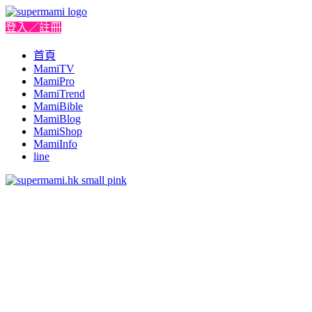
登入／註冊
首頁
MamiTV
MamiPro
MamiTrend
MamiBible
MamiBlog
MamiShop
MamiInfo
line