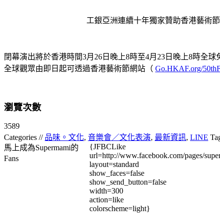
工銀亞洲連續十年獨家贊助香港藝術節
閉幕演出將於香港時間3月26日晚上8時至4月23日晚上8時全
全球觀眾由即日起可透過香港藝術節網站（
Go.HKAF.org/50thF
瀏覽次數
3589
Categories //
品味。文化
,
音樂會／文化表演
,
最新資訊
,
LINE
Ta
{JFBCLike
馬上成為Supermami的
url=http://www.facebook.com/pages/su
Fans
layout=standard
show_faces=false
show_send_button=false
width=300
action=like
colorscheme=light}