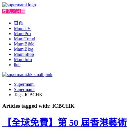
登入／註冊
首頁
MamiTV
MamiPro
MamiTrend
MamiBible
MamiBlog
MamiShop
MamiInfo
line
Supermami
Supermami
Tags: ICBCHK
Articles tagged with: ICBCHK
【全球免費】第 50 屆香港藝術