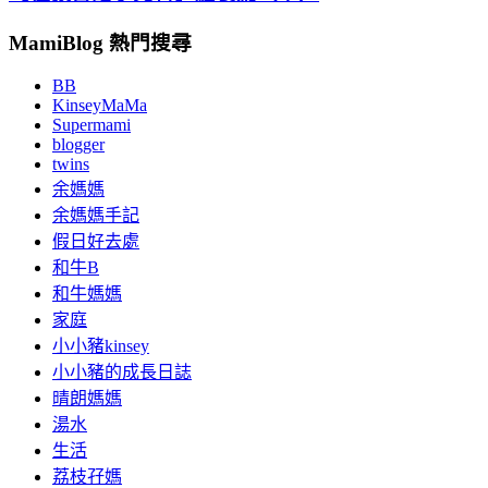
MamiBlog 熱門搜尋
BB
KinseyMaMa
Supermami
blogger
twins
余媽媽
余媽媽手記
假日好去處
和牛B
和牛媽媽
家庭
小小豬kinsey
小小豬的成長日誌
晴朗媽媽
湯水
生活
荔枝孖媽