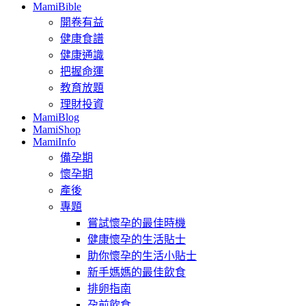
MamiBible
開卷有益
健康食譜
健康通識
把握命運
教育放題
理財投資
MamiBlog
MamiShop
MamiInfo
備孕期
懷孕期
產後
專題
嘗試懷孕的最佳時機
健康懷孕的生活貼士
助你懷孕的生活小貼士
新手媽媽的最佳飲食
排卵指南
孕前飲食