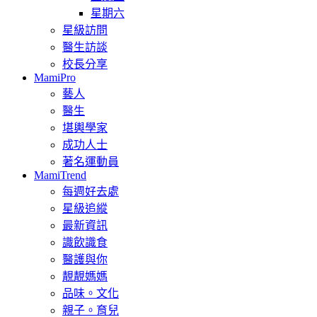
星期六
星級訪問
醫生訪談
校長分享
MamiPro
藝人
醫生
堪輿學家
成功人士
著名運動員
MamiTrend
每週好去處
星級追縱
最新資訊
識飲識食
醫護與你
靚靚媽媽
品味。文化
親子。育兒