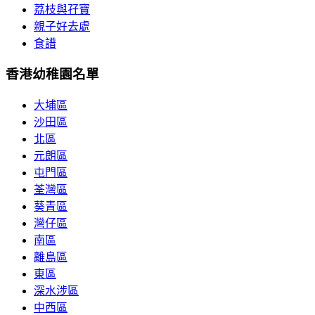
荔枝與孖寶
親子好去處
食譜
香港幼稚園名單
大埔區
沙田區
北區
元朗區
屯門區
荃灣區
葵青區
灣仔區
南區
離島區
東區
深水涉區
中西區