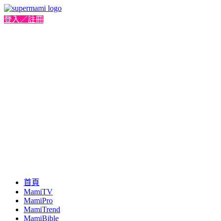
登入／註冊
首頁
MamiTV
MamiPro
MamiTrend
MamiBible