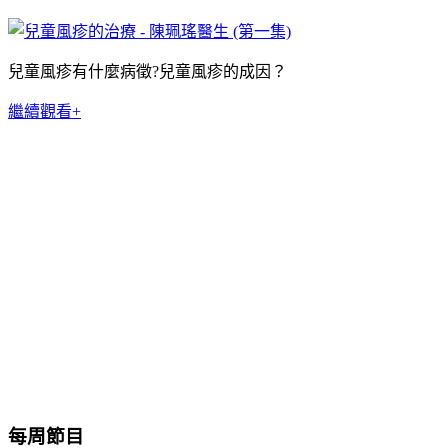
兒童風疹有什麼病徵?兒童風疹的成因？
繼續觀看+
每周節目