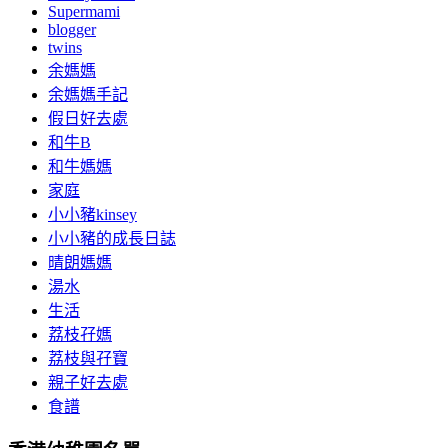
Supermami
blogger
twins
余媽媽
余媽媽手記
假日好去處
和牛B
和牛媽媽
家庭
小小豬kinsey
小小豬的成長日誌
晴朗媽媽
湯水
生活
荔枝孖媽
荔枝與孖寶
親子好去處
食譜