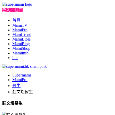
登入／註冊
首頁
MamiTV
MamiPro
MamiTrend
MamiBible
MamiBlog
MamiShop
MamiInfo
line
Supermami
MamiPro
醫生
莊文煜醫生
莊文煜醫生