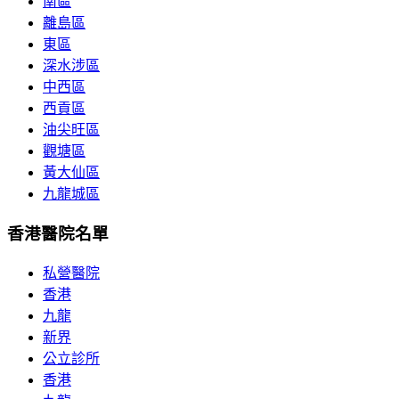
南區
離島區
東區
深水涉區
中西區
西貢區
油尖旺區
觀塘區
黃大仙區
九龍城區
香港醫院名單
私營醫院
香港
九龍
新界
公立診所
香港