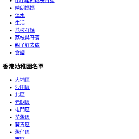
小小豬的成長日誌
晴朗媽媽
湯水
生活
荔枝孖媽
荔枝與孖寶
親子好去處
食譜
香港幼稚園名單
大埔區
沙田區
北區
元朗區
屯門區
荃灣區
葵青區
灣仔區