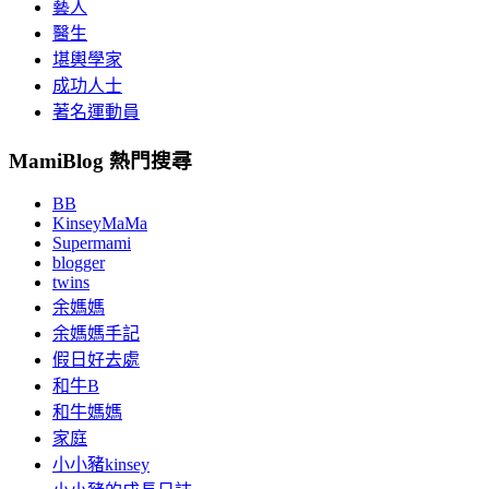
藝人
醫生
堪輿學家
成功人士
著名運動員
MamiBlog 熱門搜尋
BB
KinseyMaMa
Supermami
blogger
twins
余媽媽
余媽媽手記
假日好去處
和牛B
和牛媽媽
家庭
小小豬kinsey