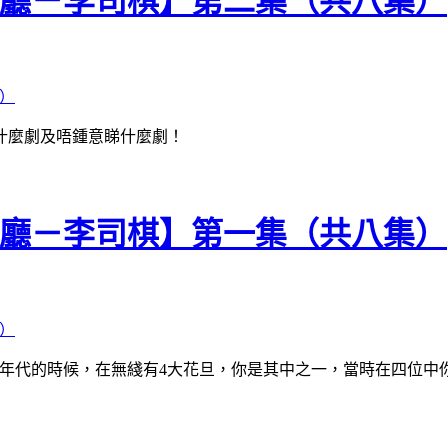
喺大廳－李司棋】第二集（共八集）
什麼劇及唔鍾意睇什麼劇！
喺大廳－李司棋】第一集（共八集）
0年代的時候，在無綫有4大花旦，你是其中之一，當時在四位中