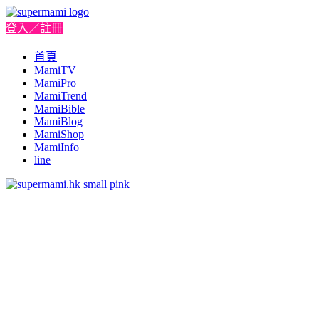
登入／註冊
首頁
MamiTV
MamiPro
MamiTrend
MamiBible
MamiBlog
MamiShop
MamiInfo
line