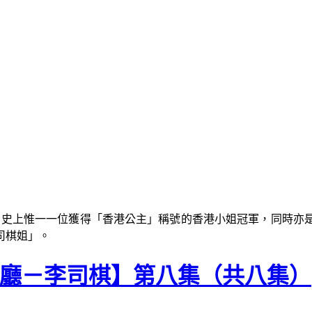
姐競選冠軍，史上惟一一位獲得「香港公主」稱號的香港小姐冠軍，同
司棋姐」。
喺大廳－李司棋】第八集（共八集）