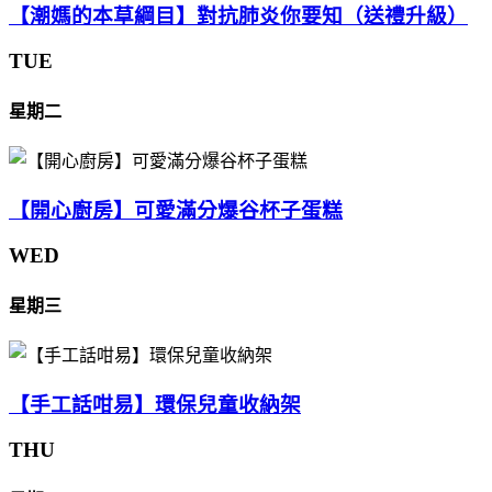
【潮媽的本草綱目】對抗肺炎你要知（送禮升級）
TUE
星期二
【開心廚房】可愛滿分爆谷杯子蛋糕
WED
星期三
【手工話咁易】環保兒童收納架
THU