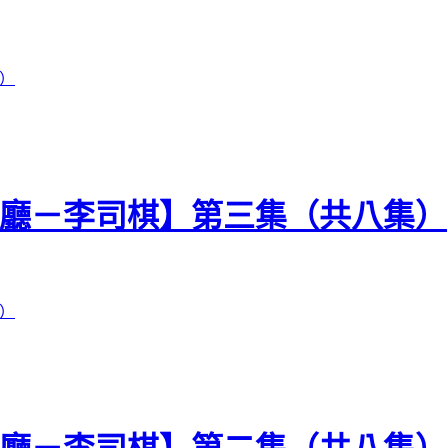
喺大廳－李司棋】第三集（共八集）