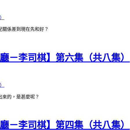
兒關係差到現在先和好？
喺大廳－李司棋】第六集（共八集）
出來的，是甚麼呢？
喺大廳－李司棋】第四集（共八集）