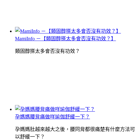
MamiInfo －【類固醇搽太多會否沒有功效？】
類固醇搽太多會否沒有功效？
孕媽媽腰背痛做咩瑜伽舒緩一下？
孕媽媽肚越來越大之後，腰同背都很痛楚有什麼方法可
以舒緩一下？