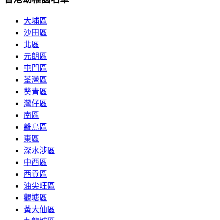
大埔區
沙田區
北區
元朗區
屯門區
荃灣區
葵青區
灣仔區
南區
離島區
東區
深水涉區
中西區
西貢區
油尖旺區
觀塘區
黃大仙區