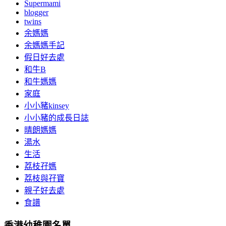
Supermami
blogger
twins
余媽媽
余媽媽手記
假日好去處
和牛B
和牛媽媽
家庭
小小豬kinsey
小小豬的成長日誌
晴朗媽媽
湯水
生活
荔枝孖媽
荔枝與孖寶
親子好去處
食譜
香港幼稚園名單