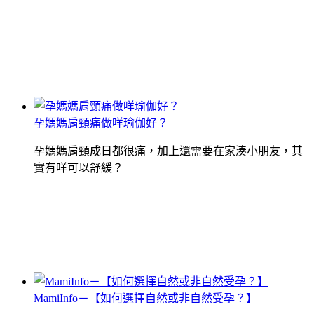
孕媽媽肩頸痛做咩瑜伽好？
孕媽媽肩頸成日都很痛，加上還需要在家湊小朋友，其
實有咩可以舒緩？
MamiInfo－【如何選擇自然或非自然受孕？】