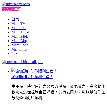
登入／註冊
首頁
MamiTV
MamiPro
MamiTrend
MamiBible
MamiBlog
MamiShop
MamiInfo
line
瑜伽動作助你順利生產！
生產時，時常用錯力又唔識呼吸，嘥氣嘥力，今次動作
教大家怎樣控制自己呼吸，怎樣去用力，可以幫助你在
分娩過程更加順利...