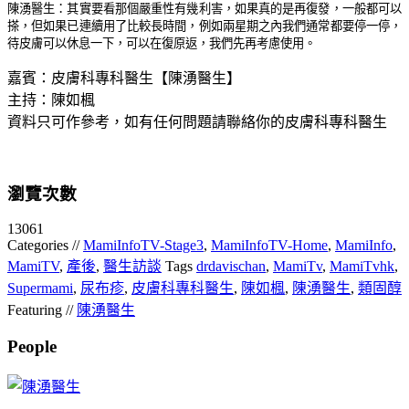
陳湧醫生：
其實要看那個嚴重性有幾利害，如果真的是再復發，一般都可以
搽，但如果已連續用了比較長時間，例如兩星期之內我們通常都要停一停，
待皮膚可以休息一下，可以在復原返，我們先再考慮使用。
嘉賓：皮膚科專科醫生【陳湧醫生】
主持：陳如楓
資料只可作參考，如有任何問題請聯絡你的皮膚科專科醫生
瀏覽次數
13061
Categories //
MamiInfoTV-Stage3
,
MamiInfoTV-Home
,
MamiInfo
,
MamiTV
,
產後
,
醫生訪談
Tags
drdavischan
,
MamiTv
,
MamiTvhk
,
Supermami
,
尿布疹
,
皮膚科專科醫生
,
陳如楓
,
陳湧醫生
,
類固醇
Featuring //
陳湧醫生
People