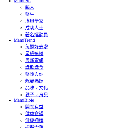
MamiPro
藝人
醫生
堪輿學家
成功人士
著名運動員
MamiTrend
每週好去處
星級追縱
最新資訊
識飲識食
醫護與你
靚靚媽媽
品味。文化
親子。育兒
MamiBible
開卷有益
健康食譜
健康通識
把握命運