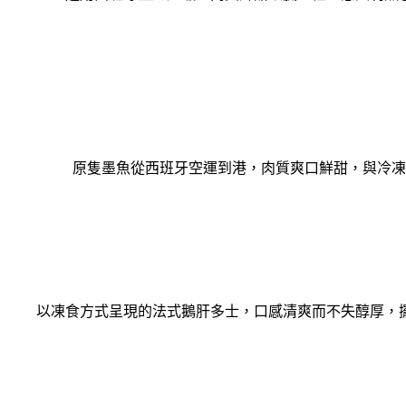
原隻墨⿂從⻄班牙空運到港，⾁質爽⼝鮮甜，與冷凍
以凍食⽅式呈現的法式鵝肝多⼠，⼝感清爽⽽不失醇厚，