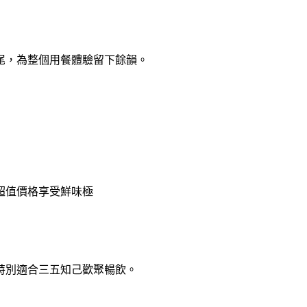
尾，為整個⽤餐體驗留下餘韻。
超值價格享受鮮味極
時，特別適合三五知⼰歡聚暢飲。