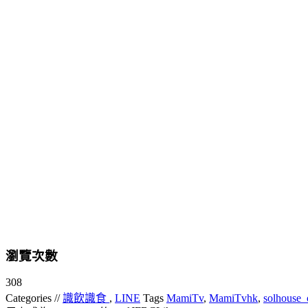
瀏覽次數
308
Categories //
識飲識食
,
LINE
Tags
MamiTv
,
MamiTvhk
,
solhouse_