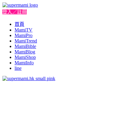
登入／註冊
首頁
MamiTV
MamiPro
MamiTrend
MamiBible
MamiBlog
MamiShop
MamiInfo
line