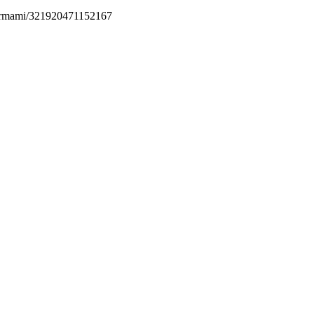
permami/321920471152167