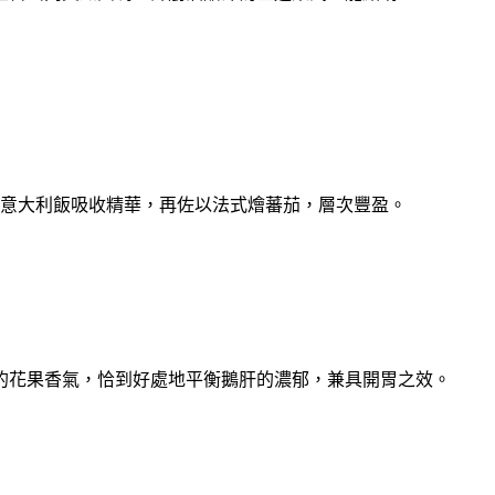
意⼤利飯吸收精華，再佐以法式燴蕃茄，層次豐盈。
的花果香氣，恰到好處地平衡鵝肝的濃郁，兼具開胃之效。