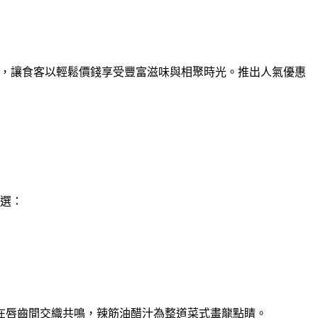
優惠及⼈氣菜式，讓食客以輕鬆價錢享受豐富滋味與相聚時光。推出人氣優惠
選：
在唇齒間交織共鳴，辣筋油醋汁為整道菜式畫龍點睛。