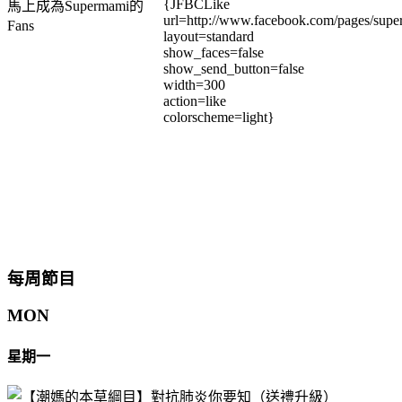
{JFBCLike
馬上成為Supermami的
url=http://www.facebook.com/pages/su
Fans
layout=standard
show_faces=false
show_send_button=false
width=300
action=like
colorscheme=light}
每周節目
MON
星期一