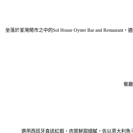
坐落於荃灣鬧市之中的Sol House Oyster Bar an
餐廳
選⽤⻄班牙直送紅蝦，⾁質鮮甜細膩，佐以意⼤利⿂