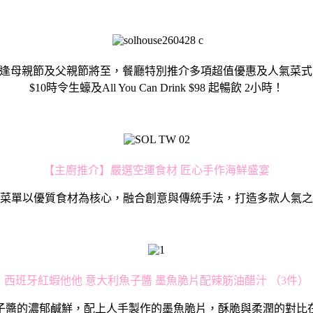
d Restaurant，適逢⺟親節及⽗親節將⾄，餐廳特別推介多項超值
$10時令生蠔及All You Can Drink $98 起暢飲 2小時！
【主廚推介】嚴選空運食材 匠⼼⼿作海鮮盛宴
菜單以優質食材為核⼼，融合創意與傳統⼿法，打造多款⼈氣之
⻄班牙紅蝦他他 意⼤利⿂⼦醬 墨⿂脆片配辣筋油醋汁 （3件）
⼦醬的濃郁鹹鮮，配上⼈⼿製作的墨⿂脆片，酥脆與柔潤的對比