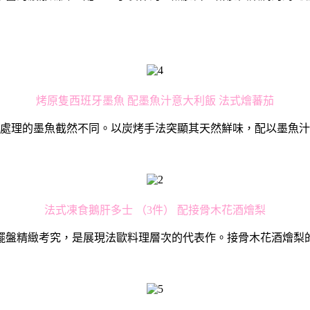
烤原隻⻄班牙墨⿂ 配墨⿂汁意⼤利飯 法式燴蕃茄
處理的墨⿂截然不同。以炭烤⼿法突顯其天然鮮味，配以墨⿂汁
法式凍食鵝肝多⼠ （3件） 配接骨⽊花酒燴梨
擺盤精緻考究，是展現法歐料理層次的代表作。接骨⽊花酒燴梨