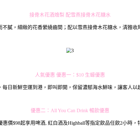
接骨⽊花酒燴梨 配雪燕接骨⽊花糖⽔
⽽不膩，細緻的花香縈繞齒間；配以雪燕接骨⽊花糖⽔，清雅收
⼈氣優惠 優惠⼀：$10 ⽣蠔優惠
，每⽇新鮮空運到港，即叫即開，保留濃郁海⽔鮮味，讓客⼈以
優惠⼆：All You Can Drink 暢飲優惠
價$98起享⽤啤酒, 紅⽩酒及Highball等指定飲品任飲2⼩