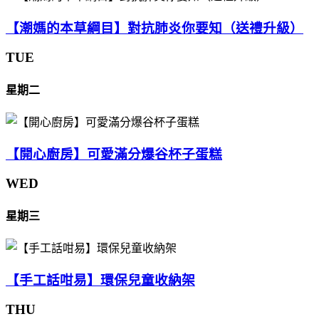
【潮媽的本草綱目】對抗肺炎你要知（送禮升級）
TUE
星期二
【開心廚房】可愛滿分爆谷杯子蛋糕
WED
星期三
【手工話咁易】環保兒童收納架
THU