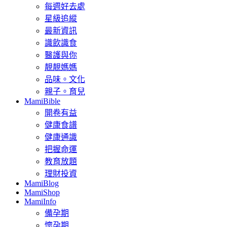
每週好去處
星級追縱
最新資訊
識飲識食
醫護與你
靚靚媽媽
品味。文化
親子。育兒
MamiBible
開卷有益
健康食譜
健康通識
把握命運
教育放題
理財投資
MamiBlog
MamiShop
MamiInfo
備孕期
懷孕期