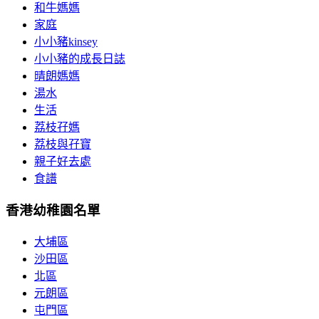
和牛媽媽
家庭
小小豬kinsey
小小豬的成長日誌
晴朗媽媽
湯水
生活
荔枝孖媽
荔枝與孖寶
親子好去處
食譜
香港幼稚園名單
大埔區
沙田區
北區
元朗區
屯門區