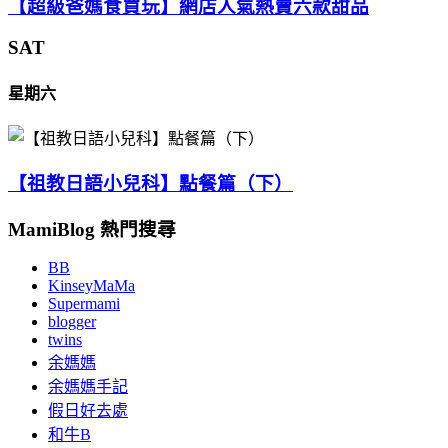
【超級爸媽食買玩】網店人氣熱賣六款甜品
SAT
星期六
【祖教日語小兒科】點餐篇（下）
MamiBlog 熱門搜尋
BB
KinseyMaMa
Supermami
blogger
twins
余媽媽
余媽媽手記
假日好去處
和牛B