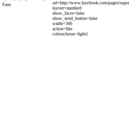
url=http://www.facebook.com/pages/su
Fans
layout=standard
show_faces=false
show_send_button=false
width=300
action=like
colorscheme=light}