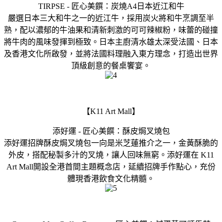
TIRPSE - 匠心美饌：炭燒A4日本近江和牛
嚴選日本三大和牛之一的近江牛，採用炭火將和牛烹調至半
熟，配以濃郁的牛油果和清新刺激的可可辣椒粉，味蕾的碰撞
將牛肉的風味發揮到極致。日本主廚清水雄太深受法國、日本
及香港文化所啟發，並將法國料理融入東方理念，打造出世界
頂級創意的餐桌饗宴。
【K11 Art Mall】
添好運 - 匠心美饌：酥皮焗叉燒包
添好運招牌酥皮焗叉燒包一向是米芝蓮推介之一，金黃酥脆的
外皮，搭配秘製多汁的叉燒，讓人回味無窮。添好運在 K11
Art Mall開設全港首間主題概念店，延續招牌手作點心，充份
體現香港飲食文化精髓。