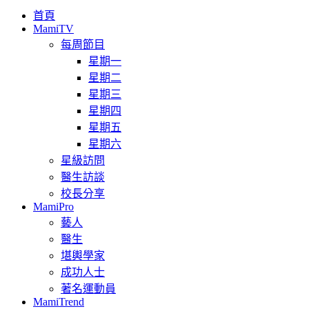
首頁
MamiTV
每周節目
星期一
星期二
星期三
星期四
星期五
星期六
星級訪問
醫生訪談
校長分享
MamiPro
藝人
醫生
堪輿學家
成功人士
著名運動員
MamiTrend