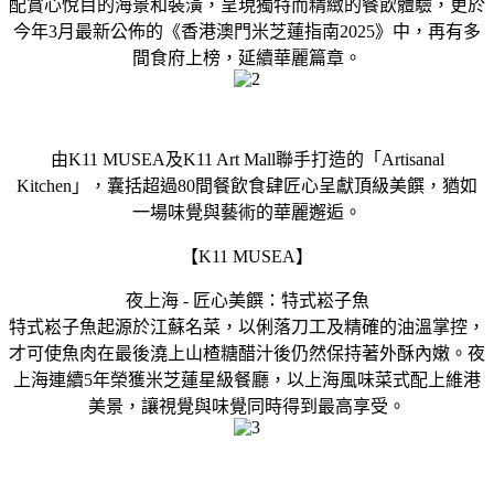
配賞心悅目的海景和裝潢，呈現獨特而精緻的餐飲體驗，更於
今年3月最新公佈的《香港澳門米芝蓮指南2025》中，再有多
間食府上榜，延續華麗篇章。
由K11 MUSEA及K11 Art Mall聯手打造的「Artisanal
Kitchen」，囊括超過80間餐飲食肆匠心呈獻頂級美饌，猶如
一場味覺與藝術的華麗邂逅。
【K11 MUSEA】
夜上海 - 匠心美饌：特式崧子魚
特式崧子魚起源於江蘇名菜，以俐落刀工及精確的油溫掌控，
才可使魚肉在最後澆上山楂糖醋汁後仍然保持著外酥內嫩。夜
上海連續5年榮獲米芝蓮星級餐廳，以上海風味菜式配上維港
美景，讓視覺與味覺同時得到最高享受。