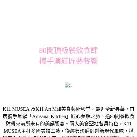
80間頂級餐飲食肆
攜手演繹匠藝餐饗
K11 MUSEA 及K11 Art Mall美食藝術殿堂，最近全新昇華，首
度攜手呈獻「Artisanal Kitchen」匠心美饌之旅，逾80間餐飲食
肆帶來前所未有的美饌饗宴。兩大美食聖地各具特色，K11
MUSEA主打多國美饌工藝，從經典珍饈到創新現代風味，搭