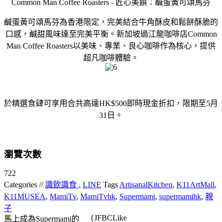
Common Man Coffee Roasters - 匠心美饌：鹹蛋黃可頌馬芬
鹹蛋黃可頌馬芬為香港限定，完美結合牛角酥皮和鬆餅酥脆的
口感，鹹甜風味達至完美平衡。新加坡過江龍咖啡店Common
Man Coffee Roasters以美味、專業、良心咖啡作為核心，提供
超凡咖啡體驗。
於精選食肆可享用合共高達HK$500即時現金折扣，限期至5月
31日。
瀏覽次數
722
Categories //
識飲識食
,
LINE
Tags
ArtisanalKitchen
,
K11ArtMall
,
K11MUSEA
,
MamiTv
,
MamiTvhk
,
Supermami
,
supermamihk
,
親
子
{JFBCLike
馬上成為Supermami的