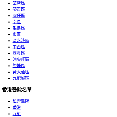
荃灣區
葵青區
灣仔區
南區
離島區
東區
深水涉區
中西區
西貢區
油尖旺區
觀塘區
黃大仙區
九龍城區
香港醫院名單
私營醫院
香港
九龍