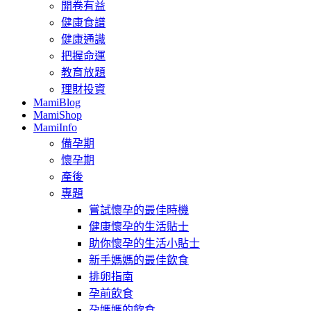
開卷有益
健康食譜
健康通識
把握命運
教育放題
理財投資
MamiBlog
MamiShop
MamiInfo
備孕期
懷孕期
產後
專題
嘗試懷孕的最佳時機
健康懷孕的生活貼士
助你懷孕的生活小貼士
新手媽媽的最佳飲食
排卵指南
孕前飲食
孕媽媽的飲食