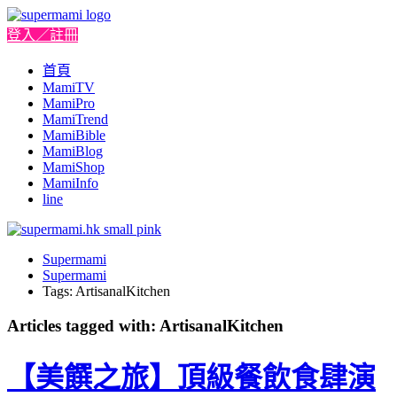
登入／註冊
首頁
MamiTV
MamiPro
MamiTrend
MamiBible
MamiBlog
MamiShop
MamiInfo
line
Supermami
Supermami
Tags: ArtisanalKitchen
Articles tagged with: ArtisanalKitchen
【美饌之旅】頂級餐飲食肆演