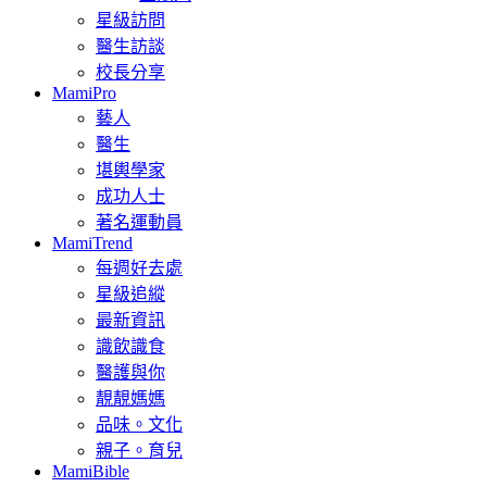
星級訪問
醫生訪談
校長分享
MamiPro
藝人
醫生
堪輿學家
成功人士
著名運動員
MamiTrend
每週好去處
星級追縱
最新資訊
識飲識食
醫護與你
靚靚媽媽
品味。文化
親子。育兒
MamiBible