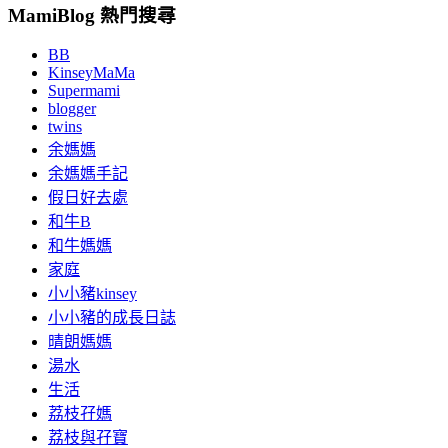
MamiBlog 熱門搜尋
BB
KinseyMaMa
Supermami
blogger
twins
余媽媽
余媽媽手記
假日好去處
和牛B
和牛媽媽
家庭
小小豬kinsey
小小豬的成長日誌
晴朗媽媽
湯水
生活
荔枝孖媽
荔枝與孖寶