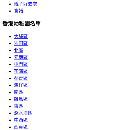
親子好去處
食譜
香港幼稚園名單
大埔區
沙田區
北區
元朗區
屯門區
荃灣區
葵青區
灣仔區
南區
離島區
東區
深水涉區
中西區
西貢區