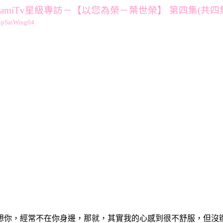
amiTv星級專訪－【以您為榮－葉世榮】 第四集(共四
想你，經常不在你身邊，那就，其實我的心感到很不舒服，但沒