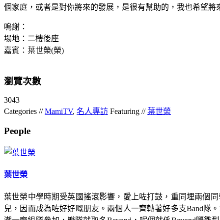
個家庭，或者是對你將來的發展，是很有幫助的，我也希望將
嗚謝：
場地：二樓後座
嘉賓：葉世榮(榮)
瀏覽次數
3043
Categories //
MamiTV
,
名人專訪
Featuring //
葉世榮
People
葉世榮
葉世榮中學時期受英國搖滾影響，愛上咗打鼓，重同埋兩個同
兒，因而成為咗好好嘅朋友。兩個人一齊轉著好多支Band隊。