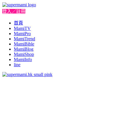
登入／註冊
首頁
MamiTV
MamiPro
MamiTrend
MamiBible
MamiBlog
MamiShop
MamiInfo
line