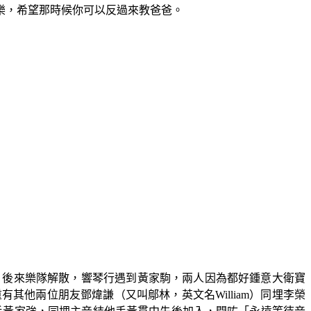
樂，希望那時候你可以反過來教爸爸。
。後來樂隊解散，響琴行遇到黃家駒，兩人因為都好鍾意大衛寶
其他兩位朋友鄧煒謙（又叫鄔林，英文名William）同埋李榮