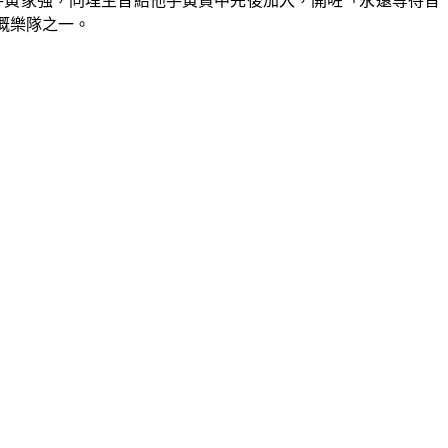
音結他手黃家強，同埋主音結他手黃貫中先後加入，開咗「永遠等待音
嘅樂隊之一。