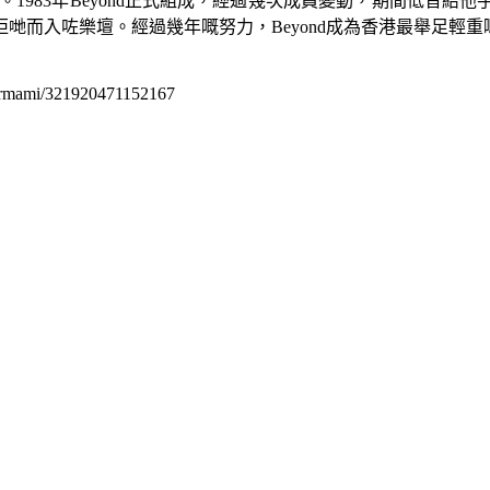
嘅雛型。1983年Beyond正式組成，經過幾次成員變動，期間低
哋而入咗樂壇。經過幾年嘅努力，Beyond成為香港最舉足輕重
permami/321920471152167