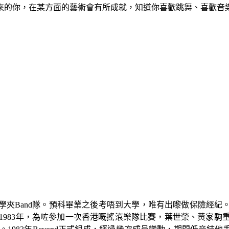
來的你，在某方面的藝術會有所成就，知道你喜歡跳舞、喜歡音
學夾Band隊。預科畢業之後考唔到大學，唯有出嚟做保險經紀
1983年，為咗參加一次香港嘅搖滾樂隊比賽，葉世榮、黃家駒重有