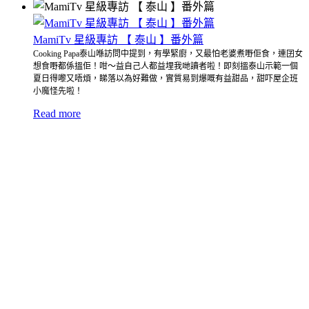
MamiTv 星級專訪 【 泰山 】番外篇
Cooking Papa泰山喺訪問中提到，有學緊廚，又最怕老婆煮嘢佢食，連囝女
想食嘢都係搵佢！咁～益自己人都益埋我哋讀者啦！即刻搵泰山示範一個
夏日得嚟又唔煩，睇落以為好難做，實質易到爆嘅有益甜品，甜吓屋企班
小魔怪先啦！
Read more