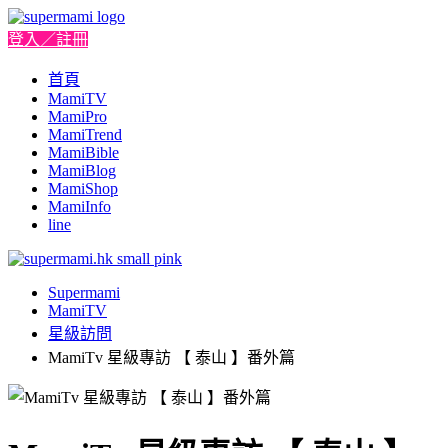
登入／註冊
首頁
MamiTV
MamiPro
MamiTrend
MamiBible
MamiBlog
MamiShop
MamiInfo
line
Supermami
MamiTV
星級訪問
MamiTv 星級專訪 【 泰山 】番外篇