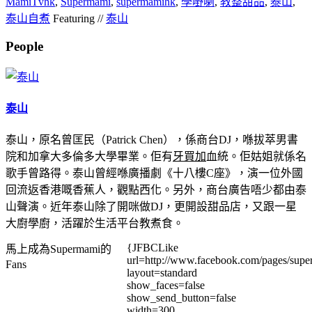
MamiTvhk
,
Supermami
,
supermamihk
,
學嘢喇
,
教整甜品
,
泰山
,
泰山自煮
Featuring //
泰山
People
泰山
泰山，原名曾匡民（Patrick Chen），係商台DJ
，喺拔萃男書
院和加拿大多倫多大學畢業。佢有
牙買加
血統。佢姑姐就係名
歌手曾路得。泰山曾經喺
廣播劇《十八樓C座》，演一位外國
回流返香港嘅香蕉人
，觀點西化。另外，商台廣告唔少都由泰
山聲演。近年泰山除了開咪做DJ，更開設甜品店，又跟一星
大廚學廚，活躍於生活平台教煮食。
{JFBCLike
馬上成為Supermami的
url=http://www.facebook.com/pages/su
Fans
layout=standard
show_faces=false
show_send_button=false
width=300