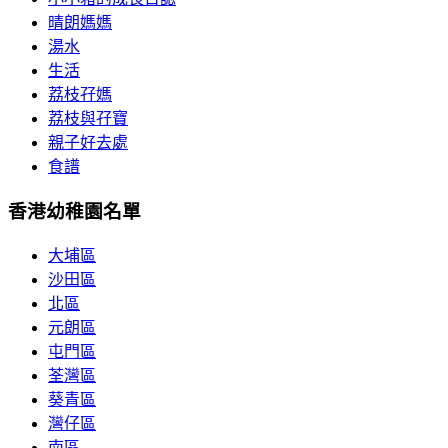
晴朗媽媽
湯水
生活
荔枝孖媽
荔枝與孖寶
親子好去處
食譜
香港幼稚園名單
大埔區
沙田區
北區
元朗區
屯門區
荃灣區
葵青區
灣仔區
南區