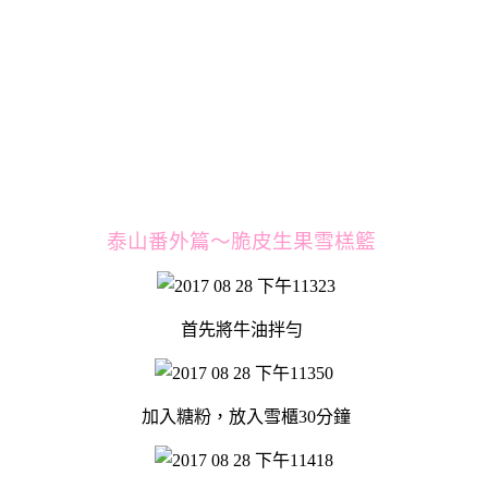
泰山番外篇～脆皮生果雪榚籃
首先將牛油拌勻
加入糖粉，放入雪櫃30分鐘