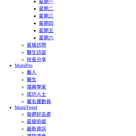
星期一
星期二
星期三
星期四
星期五
星期六
星級訪問
醫生訪談
校長分享
MamiPro
藝人
醫生
堪輿學家
成功人士
著名運動員
MamiTrend
每週好去處
星級追縱
最新資訊