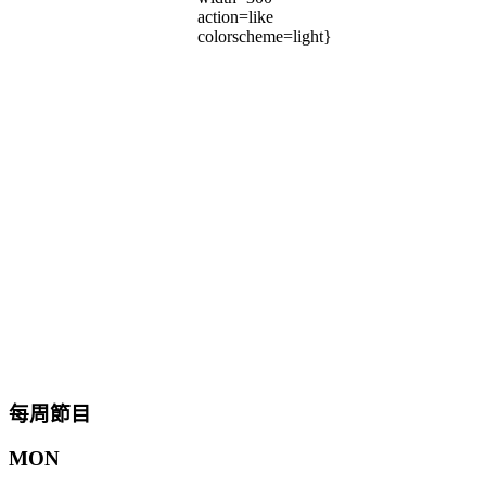
action=like
colorscheme=light}
每周節目
MON