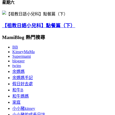
星期六
【祖教日語小兒科】點餐篇（下）
MamiBlog 熱門搜尋
BB
KinseyMaMa
Supermami
blogger
twins
余媽媽
余媽媽手記
假日好去處
和牛B
和牛媽媽
家庭
小小豬kinsey
小小豬的成長日誌