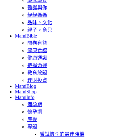
識飲識食
醫護與你
靚靚媽媽
品味。文化
親子。育兒
MamiBible
開卷有益
健康食譜
健康通識
把握命運
教育放題
理財投資
MamiBlog
MamiShop
MamiInfo
備孕期
懷孕期
產後
專題
嘗試懷孕的最佳時機