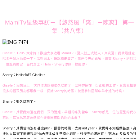
MamiTv星級專訪－【悠然風「爽」－陳爽】 第一
集（共八集）
Giselle： Hello, 大家好！歡迎大家收看 MamiTv。夏天就正式踏入，炎炎夏日我就最鍾意
喝多些湯水滋補一下。講到湯水、扮靚和皮膚好，我們今天的嘉賓，陳爽 Sherry，絕對是
一位能夠獨當一面的女士。Hello，Sherry你好，歡迎你。
Sherry：Hello,你好 Giselle。
Giselle：
我想我上一次見你應該都很久以前了，當時妳還在一份正職的工作。其實我相信
很多的觀眾朋友都跟我一樣，認識Sherry的時候，就是參加國際中華小姐的時候。
Sherry：很久以前了。
Giselle：
其實我知道在我們一眾的港姐、華姐的系列當中，Sherry都是一位智慧型的代表
來的，其實為甚麼會選擇在娛樂圈來開始妳的事業？
Sherry：其實當時沒有甚麼plan，讀書的時候，去到last year，就覺得不知道做甚麼，身
邊的人其實不斷跟我說“你去選多倫多華裔小姐吧，好漂亮的選出來！”因為在多倫多的社