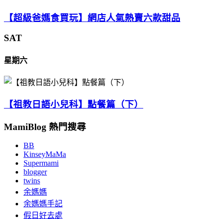
【超級爸媽食買玩】網店人氣熱賣六款甜品
SAT
星期六
【祖教日語小兒科】點餐篇（下）
MamiBlog 熱門搜尋
BB
KinseyMaMa
Supermami
blogger
twins
余媽媽
余媽媽手記
假日好去處