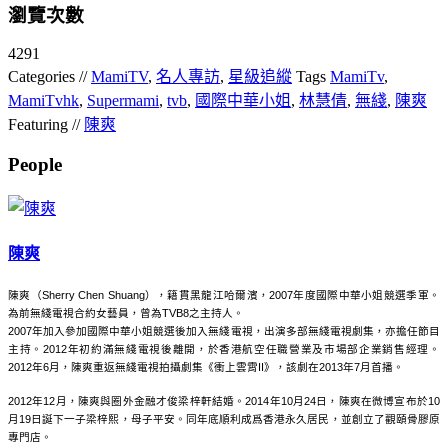
瀏覽次數
4291
Categories //
MamiTV
,
名人專訪
,
星級追縱
Tags
MamiTv
,
MamiTvhk
,
Supermami
,
tvb
,
國際中華小姐
,
林慧倩
,
無綫
,
陳爽
Featuring //
陳爽
People
陳爽
陳爽（Sherry Chen Shuang），籍貫黑龍江哈爾濱，2007年度國際中華小姐競選季軍。
為前無綫電視合約女藝員，曾為TVB8之主持人。
2007年加入參加國際中華小姐競選後加入無綫電視，出演多部無綫電視劇集，亦擔任節目
主持。2012年初約滿無綫電視後離開，於香港航空任職營業及市場部企業銷售經理。
2012年6月，陳爽重返無綫電視拍攝劇集《衝上雲霄II》，該劇在2013年7月首播。
2012年12月，陳爽與圈外金融才俊梁梓軒結婚。2014年10月24日，陳爽在微博宣布於10
月19日誕下一子梁梓熙，母子平安。同年底順利成爲香港永久居民，並創立了觀頤骨膠原
專門店。