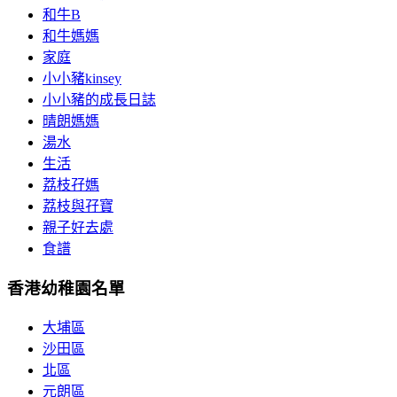
和牛B
和牛媽媽
家庭
小小豬kinsey
小小豬的成長日誌
晴朗媽媽
湯水
生活
荔枝孖媽
荔枝與孖寶
親子好去處
食譜
香港幼稚園名單
大埔區
沙田區
北區
元朗區