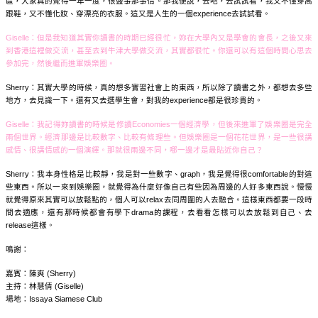
區，大家真的覺得一年一度，很盛事那事情。那我便說，去吧，去試試看，我又不懂穿高
跟鞋，又不懂化妝、穿漂亮的衣服。這又是人生的一個experience去試試看。
Giselle：
但是我知道其實你讀書的時期已經很忙，妳在大學內又是學會的會長，之後又來
到香港這裡做交流，甚至去到牛津大學做交流，其實都很忙。你還可以有這個時間心思去
參加完，然後繼而進軍娛樂圈。
Sherry：其實大學的時候，真的想多實習社會上的東西，所以除了讀書之外，都想去多些
地方，去見識一下。還有又去選學生會，對我的experience都是很珍貴的。
Giselle：
我記得妳讀書的時候是修讀Economies一個經濟學，但後來進軍了娛樂圈是完全
兩個世界。經濟那邊是比較數字、比較有條理些。但娛樂圈是一個花花世界，是一些很講
感情、很講情感的一個演繹。那就很兩邊不同，哪一邊才是最貼近你自己？
Sherry：我本身性格是比較靜，我是對一些數字、graph，我是覺得很comfortable的對這
些東西。所以一來到娛樂圈，就覺得為什麼好像自己有些因為周邊的人好多東西說。慢慢
就覺得原來其實可以放鬆點的，個人可以relax去同周圍的人去融合。這樣東西都要一段時
間去適應，還有那時候都會有學下drama的課程，去看看怎樣可以去放鬆到自己、去
release這樣。
鳴謝：
嘉賓：陳爽 (Sherry)
主持：林慧倩 (Giselle)
場地：Issaya Siamese Club