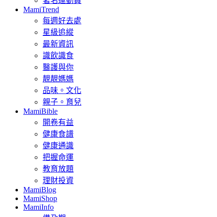
著名運動員
MamiTrend
每週好去處
星級追縱
最新資訊
識飲識食
醫護與你
靚靚媽媽
品味。文化
親子。育兒
MamiBible
開卷有益
健康食譜
健康通識
把握命運
教育放題
理財投資
MamiBlog
MamiShop
MamiInfo