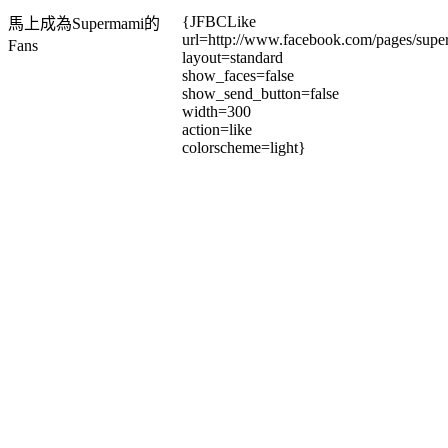
{JFBCLike
馬上成為Supermami的
url=http://www.facebook.com/pages/su
Fans
layout=standard
show_faces=false
show_send_button=false
width=300
action=like
colorscheme=light}