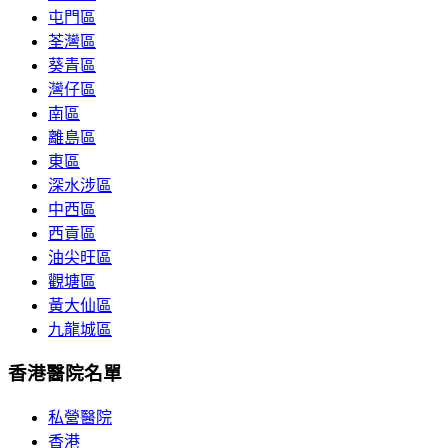
屯門區
荃灣區
葵青區
灣仔區
南區
離島區
東區
深水涉區
中西區
西貢區
油尖旺區
觀塘區
黃大仙區
九龍城區
香港醫院名單
私營醫院
香港