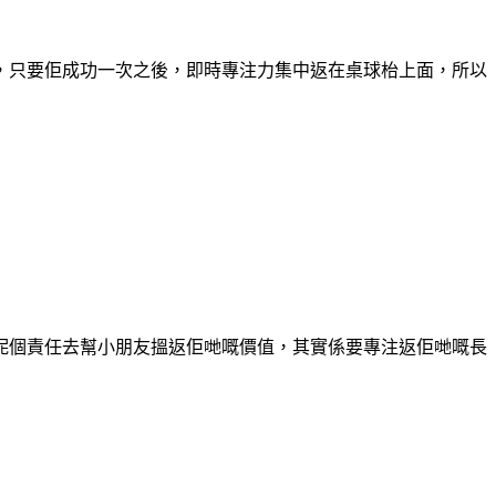
，只要佢成功一次之後，即時專注力集中返在桌球枱上面，所以
呢個責任去幫小朋友搵返佢哋嘅價值，其實係要專注返佢哋嘅長