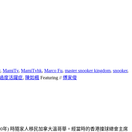
y
,
MamiTv
,
MamiTvhk
,
Marco Fu
,
master snooker kingdom
,
snooker
,
過度活躍症
,
陳如楓
Featuring //
傅家俊
1990年) 時隨家人移民加拿大溫哥華。經當時的香港撞球總會主席