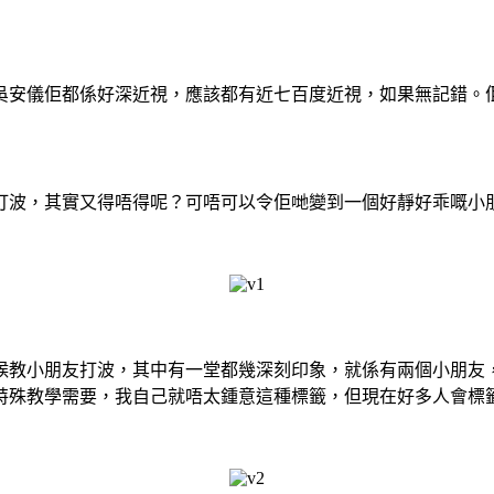
吳安儀佢都係好深近視，應該都有近七百度近視，如果無記錯。
打波，其實又得唔得呢？可唔可以令佢哋變到一個好靜好乖嘅小
候教小朋友打波，其中有一堂都幾深刻印象，就係有兩個小朋友
特殊教學需要，我自己就唔太鍾意這種標籤，但現在好多人會標