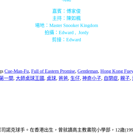
嘉賓：傅家俊
主持：陳如楓
場地：Master Snooker Kingdom
拍攝：Edward , Jordy
剪接：Edward
gs
Cue-Man-Fu
,
Full of Eastern Promise
,
Gentleman
,
Hong Kong Fue
第一間
,
大師桌球王國
,
桌球
,
爸爸
,
生仔
,
神奇小子
,
自閉症
,
親子
,
，香港職業司諾克球手。在香港出生，曾就讀高主教書院小學部，12歲(