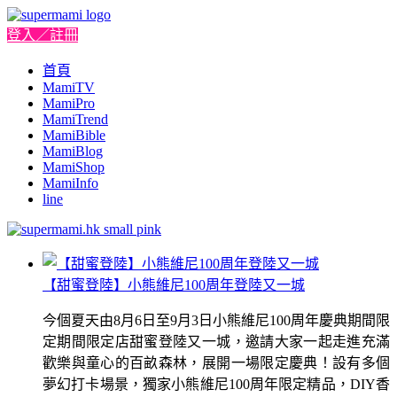
登入／註冊
首頁
MamiTV
MamiPro
MamiTrend
MamiBible
MamiBlog
MamiShop
MamiInfo
line
【甜蜜登陸】小熊維尼100周年登陸又一城
今個夏天由8月6日至9月3日小熊維尼100周年慶典期間限
定期間限定店甜蜜登陸又一城，邀請大家一起走進充滿
歡樂與童心的百畝森林，展開一場限定慶典！設有多個
夢幻打卡場景，獨家小熊維尼100周年限定精品，DIY香