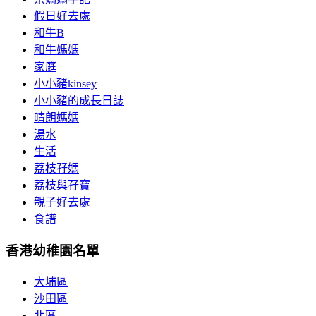
假日好去處
和牛B
和牛媽媽
家庭
小小豬kinsey
小小豬的成長日誌
晴朗媽媽
湯水
生活
荔枝孖媽
荔枝與孖寶
親子好去處
食譜
香港幼稚園名單
大埔區
沙田區
北區