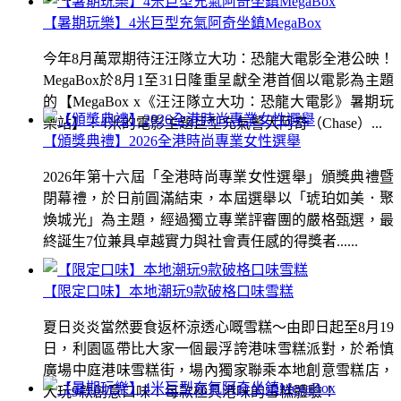
【暑期玩樂】4米巨型充氣阿奇坐鎮MegaBox
今年8月萬眾期待汪汪隊立大功：恐龍大電影全港公映！
MegaBox於8月1至31日隆重呈獻全港首個以電影為主題
的【MegaBox x《汪汪隊立大功：恐龍大電影》暑期玩
樂站】！4米的電影主題巨型充氣警犬阿奇（Chase）...
【頒獎典禮】2026全港時尚專業女性選舉
2026年第十六屆「全港時尚專業女性選舉」頒獎典禮暨
閉幕禮，於日前圓滿結束，本屆選舉以「琥珀如美．聚
煥城光」為主題，經過獨立專業評審團的嚴格甄選，最
終誕生7位兼具卓越實力與社會責任感的得獎者......
【限定口味】本地潮玩9款破格口味雪糕
夏日炎炎當然要食返杯涼透心嘅雪糕～由即日起至8月19
日，利園區帶比大家一個最浮誇港味雪糕派對，於希慎
廣場中庭港味雪糕街，場內獨家聯乘本地創意雪糕店，
大玩9款創意口味！每款極具港味的雪糕體驗！