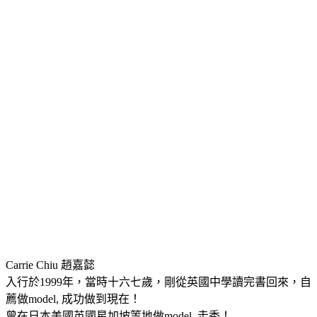
Carrie Chiu 趙嘉懿
入行於1999年，當時十六七歲，剛從英國中學讀完書回來，自
薦做model, 成功做到現在！
曾在日本美國英國星加坡等地做model, 走秀！