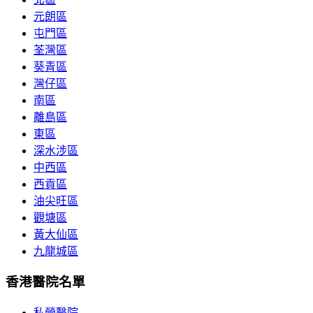
元朗區
屯門區
荃灣區
葵青區
灣仔區
南區
離島區
東區
深水涉區
中西區
西貢區
油尖旺區
觀塘區
黃大仙區
九龍城區
香港醫院名單
私營醫院