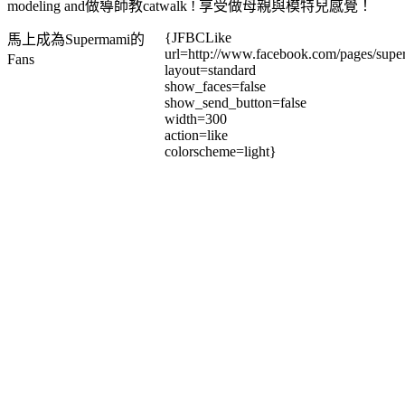
modeling and做導師教catwalk ! 享受做母親與模特兒感覺！
{JFBCLike
馬上成為Supermami的
url=http://www.facebook.com/pages/su
Fans
layout=standard
show_faces=false
show_send_button=false
width=300
action=like
colorscheme=light}