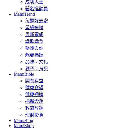
成功人士
著名運動員
MamiTrend
每週好去處
星級追縱
最新資訊
識飲識食
醫護與你
靚靚媽媽
品味。文化
親子。育兒
MamiBible
開卷有益
健康食譜
健康通識
把握命運
教育放題
理財投資
MamiBlog
MamiShop