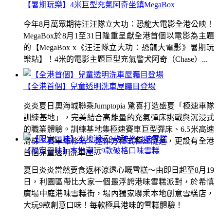
【暑期玩樂】4米巨型充氣阿奇坐鎮MegaBox
今年8月萬眾期待汪汪隊立大功：恐龍大電影全港公映！
MegaBox於8月1至31日隆重呈獻全港首個以電影為主題
的【MegaBox x《汪汪隊立大功：恐龍大電影》暑期玩
樂站】！4米的電影主題巨型充氣警犬阿奇（Chase）...
【全港首個】兒童透明洗車屋矚目登場
炎炎夏日奧海城聯乘Jumptopia 驚喜打造盛夏「極速車隊
訓練基地」，完美結合高能量的充氣彈床挑戰與沉浸式
的職業體驗。訓練基地集極速賽車巨型彈床、6.5米高速
滑梯、賽車維修站、迷你方程式極速隧道，更設有全港
【限定口味】本地潮玩9款破格口味雪糕
首個兒童透明洗車屋...
夏日炎炎當然要食返杯涼透心嘅雪糕～由即日起至8月19
日，利園區帶比大家一個最浮誇港味雪糕派對，於希慎
廣場中庭港味雪糕街，場內獨家聯乘本地創意雪糕店，
大玩9款創意口味！每款極具港味的雪糕體驗！