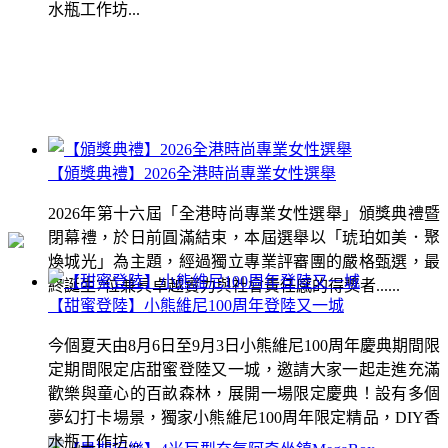
水瓶工作坊...
【頒獎典禮】2026全港時尚專業女性選舉
2026年第十六屆「全港時尚專業女性選舉」頒獎典禮暨
閉幕禮，於日前圓滿結束，本屆選舉以「琥珀如美．聚
煥城光」為主題，經過獨立專業評審團的嚴格甄選，最
終誕生7位兼具卓越實力與社會責任感的得獎者......
【甜蜜登陸】小熊維尼100周年登陸又一城
今個夏天由8月6日至9月3日小熊維尼100周年慶典期間限
定期間限定店甜蜜登陸又一城，邀請大家一起走進充滿
歡樂與童心的百畝森林，展開一場限定慶典！設有多個
夢幻打卡場景，獨家小熊維尼100周年限定精品，DIY香
水瓶工作坊...