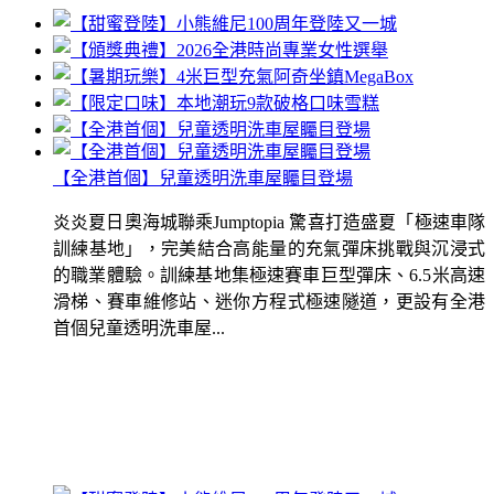
【全港首個】兒童透明洗車屋矚目登場
炎炎夏日奧海城聯乘Jumptopia 驚喜打造盛夏「極速車隊
訓練基地」，完美結合高能量的充氣彈床挑戰與沉浸式
的職業體驗。訓練基地集極速賽車巨型彈床、6.5米高速
滑梯、賽車維修站、迷你方程式極速隧道，更設有全港
首個兒童透明洗車屋...