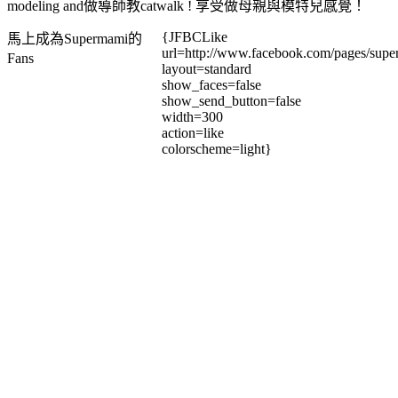
modeling and做導師教catwalk ! 享受做母親與模特兒感覺！
{JFBCLike
馬上成為Supermami的
url=http://www.facebook.com/pages/su
Fans
layout=standard
show_faces=false
show_send_button=false
width=300
action=like
colorscheme=light}