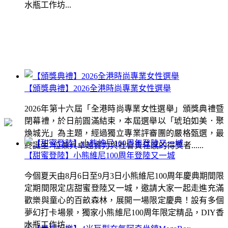
水瓶工作坊...
【頒獎典禮】2026全港時尚專業女性選舉
2026年第十六屆「全港時尚專業女性選舉」頒獎典禮暨
閉幕禮，於日前圓滿結束，本屆選舉以「琥珀如美．聚
煥城光」為主題，經過獨立專業評審團的嚴格甄選，最
終誕生7位兼具卓越實力與社會責任感的得獎者......
【甜蜜登陸】小熊維尼100周年登陸又一城
今個夏天由8月6日至9月3日小熊維尼100周年慶典期間限
定期間限定店甜蜜登陸又一城，邀請大家一起走進充滿
歡樂與童心的百畝森林，展開一場限定慶典！設有多個
夢幻打卡場景，獨家小熊維尼100周年限定精品，DIY香
水瓶工作坊...