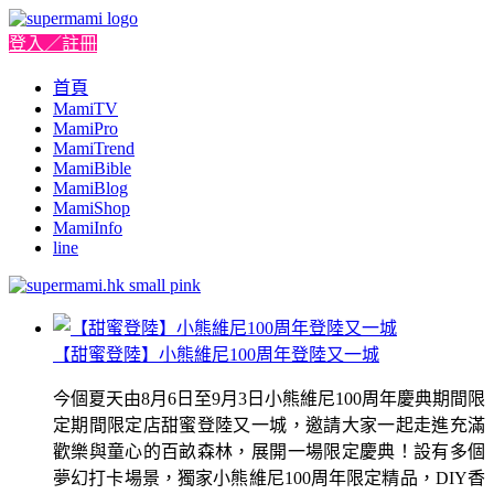
登入／註冊
首頁
MamiTV
MamiPro
MamiTrend
MamiBible
MamiBlog
MamiShop
MamiInfo
line
【甜蜜登陸】小熊維尼100周年登陸又一城
今個夏天由8月6日至9月3日小熊維尼100周年慶典期間限
定期間限定店甜蜜登陸又一城，邀請大家一起走進充滿
歡樂與童心的百畝森林，展開一場限定慶典！設有多個
夢幻打卡場景，獨家小熊維尼100周年限定精品，DIY香