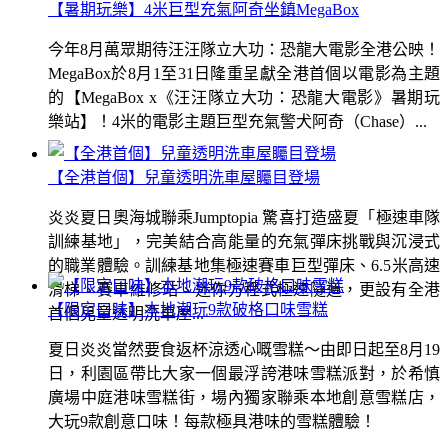
【暑期玩樂】4米巨型充氣阿奇坐鎮MegaBox
今年8月萬眾期待汪汪隊立大功：恐龍大電影全港公映！
MegaBox於8月1至31日隆重呈獻全港首個以電影為主題
的【MegaBox x《汪汪隊立大功：恐龍大電影》暑期玩
樂站】！4米的電影主題巨型充氣警犬阿奇（Chase）...
【全港首個】兒童透明洗車屋矚目登場
炎炎夏日奧海城聯乘Jumptopia 驚喜打造盛夏「極速車隊
訓練基地」，完美結合高能量的充氣彈床挑戰與沉浸式
的職業體驗。訓練基地集極速賽車巨型彈床、6.5米高速
滑梯、賽車維修站、迷你方程式極速隧道，更設有全港
【限定口味】本地潮玩9款破格口味雪糕
首個兒童透明洗車屋...
夏日炎炎當然要食返杯涼透心嘅雪糕～由即日起至8月19
日，利園區帶比大家一個最浮誇港味雪糕派對，於希慎
廣場中庭港味雪糕街，場內獨家聯乘本地創意雪糕店，
大玩9款創意口味！每款極具港味的雪糕體驗！