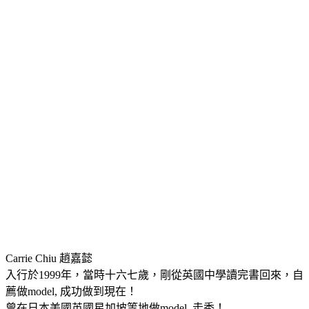
Carrie Chiu 趙嘉懿
入行於1999年，當時十六七歲，剛從英國中學讀完書回來，自
薦做model, 成功做到現在！
曾在日本美國英國星加坡等地做model, 走秀！