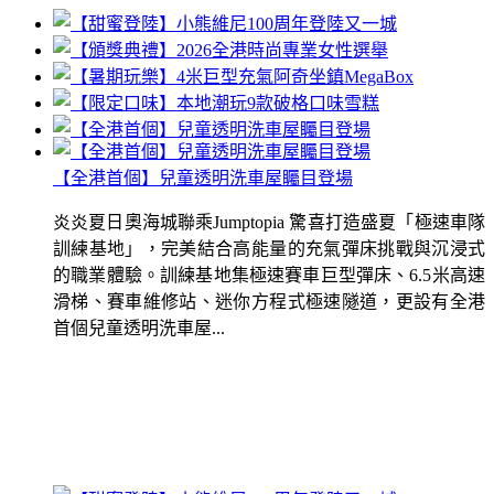
【全港首個】兒童透明洗車屋矚目登場
炎炎夏日奧海城聯乘Jumptopia 驚喜打造盛夏「極速車隊
訓練基地」，完美結合高能量的充氣彈床挑戰與沉浸式
的職業體驗。訓練基地集極速賽車巨型彈床、6.5米高速
滑梯、賽車維修站、迷你方程式極速隧道，更設有全港
首個兒童透明洗車屋...