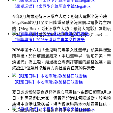
【暑期玩樂】4米巨型充氣阿奇坐鎮MegaBox
今年8月萬眾期待汪汪隊立大功：恐龍大電影全港公映！
MegaBox於8月1至31日隆重呈獻全港首個以電影為主題
的【MegaBox x《汪汪隊立大功：恐龍大電影》暑期玩
樂站】！4米的電影主題巨型充氣警犬阿奇（Chase）...
【頒獎典禮】2026全港時尚專業女性選舉
2026年第十六屆「全港時尚專業女性選舉」頒獎典禮暨
閉幕禮，於日前圓滿結束，本屆選舉以「琥珀如美．聚
煥城光」為主題，經過獨立專業評審團的嚴格甄選，最
終誕生7位兼具卓越實力與社會責任感的得獎者......
【限定口味】本地潮玩9款破格口味雪糕
夏日炎炎當然要食返杯涼透心嘅雪糕～由即日起至8月19
日，利園區帶比大家一個最浮誇港味雪糕派對，於希慎
廣場中庭港味雪糕街，場內獨家聯乘本地創意雪糕店，
大玩9款創意口味！每款極具港味的雪糕體驗！