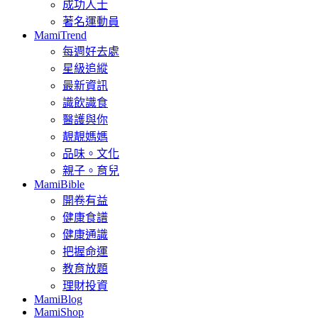
成功人士
著名運動員
MamiTrend
每週好去處
星級追縱
最新資訊
識飲識食
醫護與你
靚靚媽媽
品味。文化
親子。育兒
MamiBible
開卷有益
健康食譜
健康通識
把握命運
教育放題
理財投資
MamiBlog
MamiShop