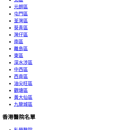
元朗區
屯門區
荃灣區
葵青區
灣仔區
南區
離島區
東區
深水涉區
中西區
西貢區
油尖旺區
觀塘區
黃大仙區
九龍城區
香港醫院名單
私營醫院