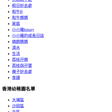
假日好去處
和牛B
和牛媽媽
家庭
小小豬kinsey
小小豬的成長日誌
晴朗媽媽
湯水
生活
荔枝孖媽
荔枝與孖寶
親子好去處
食譜
香港幼稚園名單
大埔區
沙田區
北區