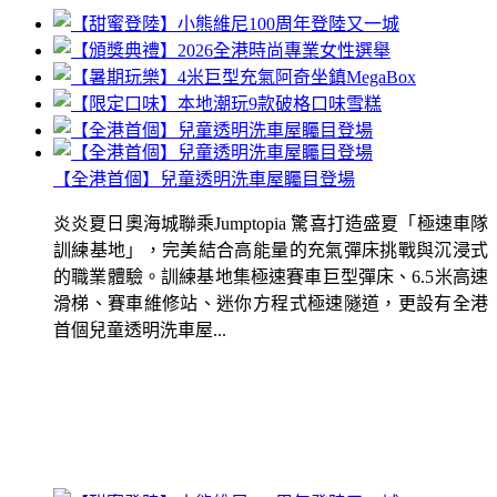
【全港首個】兒童透明洗車屋矚目登場
炎炎夏日奧海城聯乘Jumptopia 驚喜打造盛夏「極速車隊
訓練基地」，完美結合高能量的充氣彈床挑戰與沉浸式
的職業體驗。訓練基地集極速賽車巨型彈床、6.5米高速
滑梯、賽車維修站、迷你方程式極速隧道，更設有全港
首個兒童透明洗車屋...