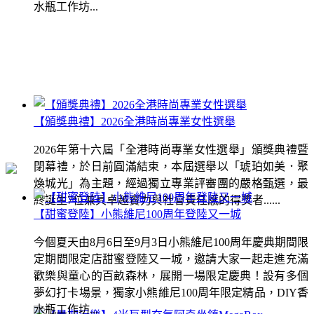
水瓶工作坊...
【頒獎典禮】2026全港時尚專業女性選舉
2026年第十六屆「全港時尚專業女性選舉」頒獎典禮暨
閉幕禮，於日前圓滿結束，本屆選舉以「琥珀如美．聚
煥城光」為主題，經過獨立專業評審團的嚴格甄選，最
終誕生7位兼具卓越實力與社會責任感的得獎者......
【甜蜜登陸】小熊維尼100周年登陸又一城
今個夏天由8月6日至9月3日小熊維尼100周年慶典期間限
定期間限定店甜蜜登陸又一城，邀請大家一起走進充滿
歡樂與童心的百畝森林，展開一場限定慶典！設有多個
夢幻打卡場景，獨家小熊維尼100周年限定精品，DIY香
水瓶工作坊...