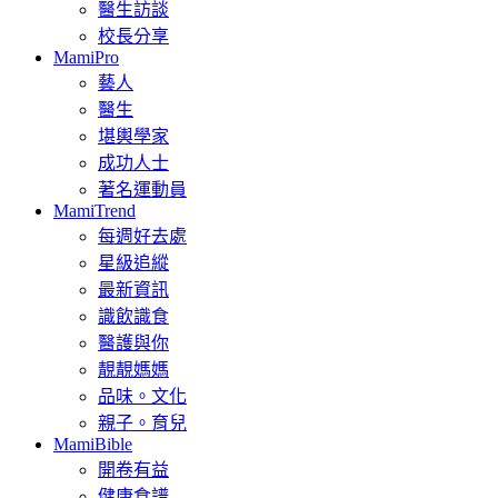
醫生訪談
校長分享
MamiPro
藝人
醫生
堪輿學家
成功人士
著名運動員
MamiTrend
每週好去處
星級追縱
最新資訊
識飲識食
醫護與你
靚靚媽媽
品味。文化
親子。育兒
MamiBible
開卷有益
健康食譜