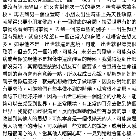
能沒有這麼醒目，你又會對他次一等的要求，唔會要求讀名
校。 再去到另一個位置時，小朋友出生時患上先天性缺憾，
就覺得只要小朋友健康，有一個健康的身體，接受世界有好的
事物或看到不同事物。 去到一個嚴重些的例子，一出生就已
經有殘缺，就會只希望有一個正常人的身體，就唔會去想太
多。 如果他不是一出世就這是處境，可能一出世就很漂亮很
聰明，但去到另一個時候，可能有...未必去到殘缺，可能有疾
病或者你發現他不是想像中這麼醒目的時候。我覺得返到什麼
都沒有時，其實唔應該對小朋友有什麼要求。會覺得在生命裡
看到的東西會再有意義一點。所以我成日都說，點解想同她們
親子關係這麼好，就是唔想她們大了做壞事，因為你對她們很
有要求時，可能她們有些事做不到的時候，就會很不高興。就
會諗下已經好好運，因為一出世已經是一個健全的小朋友，能
夠可以去感受到世界，有正常眼精、有正常的耳朵去聽到這個
世界，我覺得已經很滿足。反而我想她們做些有意義的事，能
改變到其他人的思想。可能本身是一個很樂天的人，可能身邊
有人唔開心的時候，可以給到一些安慰人的說話，或者比人感
覺是很開心的人。當其他人唔開心時，一見到她就會開心返，