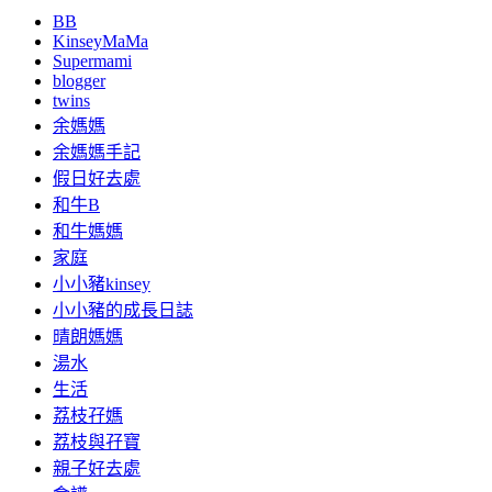
BB
KinseyMaMa
Supermami
blogger
twins
余媽媽
余媽媽手記
假日好去處
和牛B
和牛媽媽
家庭
小小豬kinsey
小小豬的成長日誌
晴朗媽媽
湯水
生活
荔枝孖媽
荔枝與孖寶
親子好去處