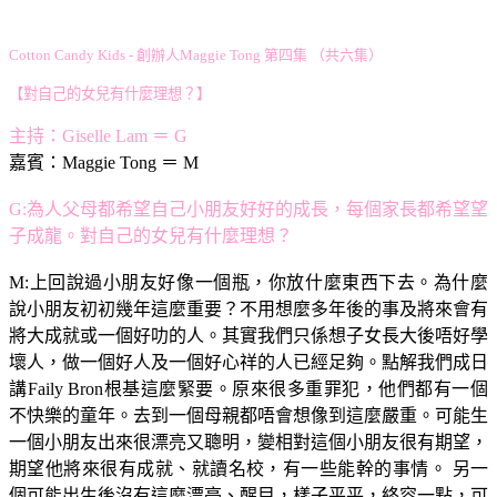
Cotton Candy Kids - 創辦人Maggie Tong 第四集 （共六集）
【
對自己的女兒有什麼理想？
】
主持：Giselle Lam ＝ G
嘉賓：Maggie Tong ＝ M
G:為人父母都希望自己小朋友好好的成長，每個家長都希望望
子成龍。對自己的女兒有什麼理想？
M:上回說過小朋友好像一個瓶，你放什麼東西下去。為什麼
說小朋友初初幾年這麼重要？不用想麼多年後的事及將來會有
將大成就或一個好叻的人。其實我們只係想子女長大後唔好學
壞人，做一個好人及一個好心祥的人已經足夠。點解我們成日
講Faily Bron根基這麼緊要。原來很多重罪犯，他們都有一個
不快樂的童年。去到一個母親都唔會想像到這麼嚴重。可能生
一個小朋友出來很漂亮又聰明，變相對這個小朋友很有期望，
期望他將來很有成就、就讀名校，有一些能幹的事情。 另一
個可能出生後沒有這麼漂亮、醒目，樣子平平，終容一點，可