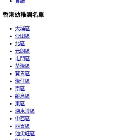
食譜
香港幼稚園名單
大埔區
沙田區
北區
元朗區
屯門區
荃灣區
葵青區
灣仔區
南區
離島區
東區
深水涉區
中西區
西貢區
油尖旺區