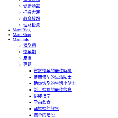
健康通識
把握命運
教育放題
理財投資
MamiBlog
MamiShop
MamiInfo
備孕期
懷孕期
產後
專題
嘗試懷孕的最佳時機
健康懷孕的生活貼士
助你懷孕的生活小貼士
新手媽媽的最佳飲食
排卵指南
孕前飲食
孕媽媽的飲食
懷孕的階段