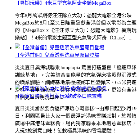
【暑期玩樂】4米巨型充氣阿奇坐鎮MegaBox
今年8月萬眾期待汪汪隊立大功：恐龍大電影全港公映！
MegaBox於8月1至31日隆重呈獻全港首個以電影為主題
的【MegaBox x《汪汪隊立大功：恐龍大電影》暑期玩
樂站】！4米的電影主題巨型充氣警犬阿奇（Chase）...
【全港首個】兒童透明洗車屋矚目登場
炎炎夏日奧海城聯乘Jumptopia 驚喜打造盛夏「極速車隊
訓練基地」，完美結合高能量的充氣彈床挑戰與沉浸式
的職業體驗。訓練基地集極速賽車巨型彈床、6.5米高速
滑梯、賽車維修站、迷你方程式極速隧道，更設有全港
【限定口味】本地潮玩9款破格口味雪糕
首個兒童透明洗車屋...
夏日炎炎當然要食返杯涼透心嘅雪糕～由即日起至8月19
日，利園區帶比大家一個最浮誇港味雪糕派對，於希慎
廣場中庭港味雪糕街，場內獨家聯乘本地創意雪糕店，
大玩9款創意口味！每款極具港味的雪糕體驗！