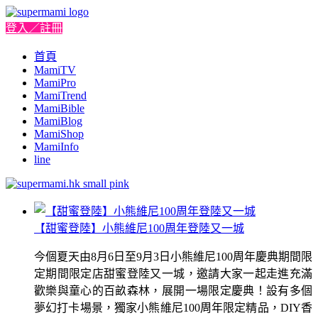
登入／註冊
首頁
MamiTV
MamiPro
MamiTrend
MamiBible
MamiBlog
MamiShop
MamiInfo
line
【甜蜜登陸】小熊維尼100周年登陸又一城
今個夏天由8月6日至9月3日小熊維尼100周年慶典期間限
定期間限定店甜蜜登陸又一城，邀請大家一起走進充滿
歡樂與童心的百畝森林，展開一場限定慶典！設有多個
夢幻打卡場景，獨家小熊維尼100周年限定精品，DIY香