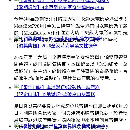
【暑期玩樂】4米巨型充氣阿奇坐鎮MegaBox
今年8月萬眾期待汪汪隊立大功：恐龍大電影全港公映！
MegaBox於8月1至31日隆重呈獻全港首個以電影為主題
的【MegaBox x《汪汪隊立大功：恐龍大電影》暑期玩
樂站】！4米的電影主題巨型充氣警犬阿奇（Chase）...
【頒獎典禮】2026全港時尚專業女性選舉
2026年第十六屆「全港時尚專業女性選舉」頒獎典禮暨
閉幕禮，於日前圓滿結束，本屆選舉以「琥珀如美．聚
煥城光」為主題，經過獨立專業評審團的嚴格甄選，最
終誕生7位兼具卓越實力與社會責任感的得獎者......
【限定口味】本地潮玩9款破格口味雪糕
夏日炎炎當然要食返杯涼透心嘅雪糕～由即日起至8月19
日，利園區帶比大家一個最浮誇港味雪糕派對，於希慎
廣場中庭港味雪糕街，場內獨家聯乘本地創意雪糕店，
大玩9款創意口味！每款極具港味的雪糕體驗！