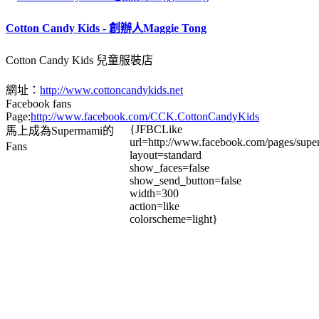
Cotton Candy Kids - 創辦人Maggie Tong
Cotton Candy Kids 兒童服裝店
網址：
http://www.cottoncandykids.net
Facebook fans
Page:
http://www.facebook.com/CCK.CottonCandyKids
{JFBCLike
馬上成為Supermami的
url=http://www.facebook.com/pages/su
Fans
layout=standard
show_faces=false
show_send_button=false
width=300
action=like
colorscheme=light}