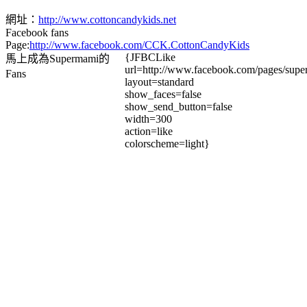
網址：
http://www.cottoncandykids.net
Facebook fans
Page:
http://www.facebook.com/CCK.CottonCandyKids
{JFBCLike
馬上成為Supermami的
url=http://www.facebook.com/pages/su
Fans
layout=standard
show_faces=false
show_send_button=false
width=300
action=like
colorscheme=light}