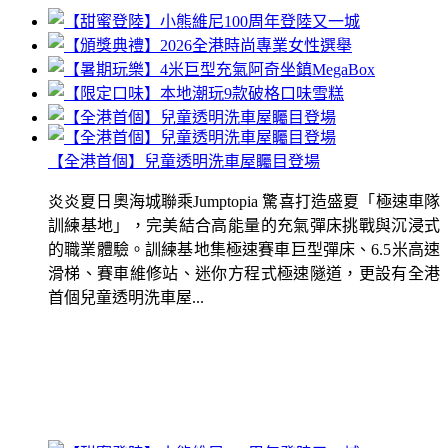
【全港首個】兒童透明洗車屋矚目登場
炎炎夏日奧海城聯乘Jumptopia 驚喜打造盛夏「極速車隊
訓練基地」，完美結合高能量的充氣彈床挑戰與沉浸式
的職業體驗。訓練基地集極速賽車巨型彈床、6.5米高速
滑梯、賽車維修站、迷你方程式極速隧道，更設有全港
首個兒童透明洗車屋...