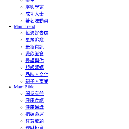
醫生
堪輿學家
成功人士
著名運動員
MamiTrend
每週好去處
星級追縱
最新資訊
識飲識食
醫護與你
靚靚媽媽
品味。文化
親子。育兒
MamiBible
開卷有益
健康食譜
健康通識
把握命運
教育放題
理財投資