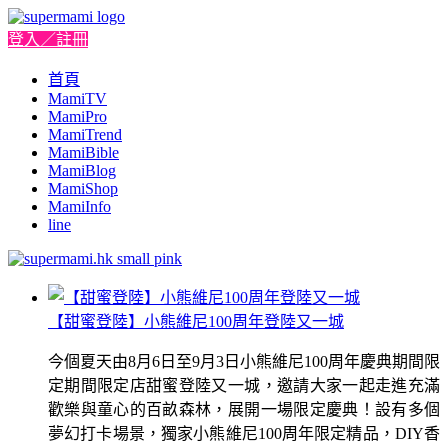
登入／註冊
首頁
MamiTV
MamiPro
MamiTrend
MamiBible
MamiBlog
MamiShop
MamiInfo
line
【甜蜜登陸】小熊維尼100周年登陸又一城
今個夏天由8月6日至9月3日小熊維尼100周年慶典期間限
定期間限定店甜蜜登陸又一城，邀請大家一起走進充滿
歡樂與童心的百畝森林，展開一場限定慶典！設有多個
夢幻打卡場景，獨家小熊維尼100周年限定精品，DIY香