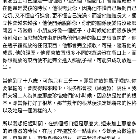
朋友出生時已經是一個個體，但這個「個體化」會慢慢成形。
在他還是嬰孩的時候，他很需要你，因為他不懂自己餵飼自己
吃奶､又不懂自行進食､更不懂自己洗澡。而當他慢慢長大，獨
立性會越來越強，他便開始脫離你，你們的關係便變得沒那麼
親密。時常道，小朋友好像一個瓶子，小時候給他們很多快樂
時刻和正面思想的理由是因為他們那時的瓶口是很寬闊的，你
在瓶子裡擺放的任何東西，他都會完全接收。可是，隨着他的
成長､他的經歷，他便會放置很多不同的過濾器在瓶口上，而
你想擺放的東西便不能完全進入那瓶子裡，可能只成功放進一
半。
當他到了十八歲，可能只有三分一。即是你放進瓶子裡的､你
要灌輸的，會變得越來越少，很多都會被（過濾器）隔住。我
們夫婦二人為甚麼那麼珍惜她們的小時候，因為這是她們的根
基。即當你打好了根基，那首數年的根基便決定她將來的性格
以及她是一個怎樣的人。
所以我想把握時間，在這個瓶口還是那麼大､還未加上那麼多
的過濾器的時候，在瓶子裡擺放多一點東西，令她更喜歡這個
家，更愛家人，更愛身邊的朋友﹣這是我很想做到的。