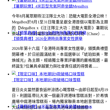
【暑期玩樂】4米巨型充氣阿奇坐鎮MegaBox
今年8月萬眾期待汪汪隊立大功：恐龍大電影全港公映！
MegaBox於8月1至31日隆重呈獻全港首個以電影為主題
的【MegaBox x《汪汪隊立大功：恐龍大電影》暑期玩
樂站】！4米的電影主題巨型充氣警犬阿奇（Chase）...
【頒獎典禮】2026全港時尚專業女性選舉
2026年第十六屆「全港時尚專業女性選舉」頒獎典禮暨
閉幕禮，於日前圓滿結束，本屆選舉以「琥珀如美．聚
煥城光」為主題，經過獨立專業評審團的嚴格甄選，最
終誕生7位兼具卓越實力與社會責任感的得獎者......
【限定口味】本地潮玩9款破格口味雪糕
夏日炎炎當然要食返杯涼透心嘅雪糕～由即日起至8月19
日，利園區帶比大家一個最浮誇港味雪糕派對，於希慎
廣場中庭港味雪糕街，場內獨家聯乘本地創意雪糕店，
大玩9款創意口味！每款極具港味的雪糕體驗！