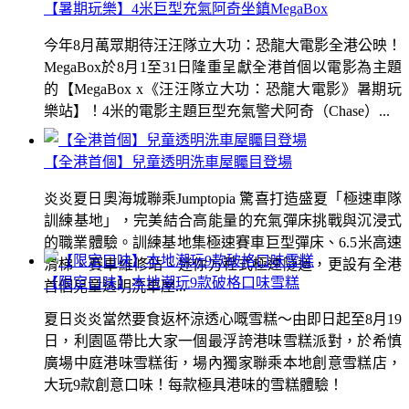
【暑期玩樂】4米巨型充氣阿奇坐鎮MegaBox
今年8月萬眾期待汪汪隊立大功：恐龍大電影全港公映！
MegaBox於8月1至31日隆重呈獻全港首個以電影為主題
的【MegaBox x《汪汪隊立大功：恐龍大電影》暑期玩
樂站】！4米的電影主題巨型充氣警犬阿奇（Chase）...
【全港首個】兒童透明洗車屋矚目登場
炎炎夏日奧海城聯乘Jumptopia 驚喜打造盛夏「極速車隊
訓練基地」，完美結合高能量的充氣彈床挑戰與沉浸式
的職業體驗。訓練基地集極速賽車巨型彈床、6.5米高速
滑梯、賽車維修站、迷你方程式極速隧道，更設有全港
【限定口味】本地潮玩9款破格口味雪糕
首個兒童透明洗車屋...
夏日炎炎當然要食返杯涼透心嘅雪糕～由即日起至8月19
日，利園區帶比大家一個最浮誇港味雪糕派對，於希慎
廣場中庭港味雪糕街，場內獨家聯乘本地創意雪糕店，
大玩9款創意口味！每款極具港味的雪糕體驗！