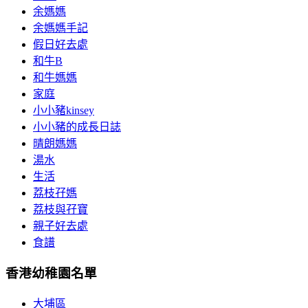
余媽媽
余媽媽手記
假日好去處
和牛B
和牛媽媽
家庭
小小豬kinsey
小小豬的成長日誌
晴朗媽媽
湯水
生活
荔枝孖媽
荔枝與孖寶
親子好去處
食譜
香港幼稚園名單
大埔區