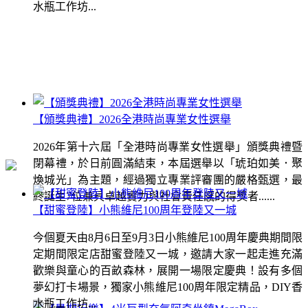
水瓶工作坊...
【頒獎典禮】2026全港時尚專業女性選舉
2026年第十六屆「全港時尚專業女性選舉」頒獎典禮暨
閉幕禮，於日前圓滿結束，本屆選舉以「琥珀如美．聚
煥城光」為主題，經過獨立專業評審團的嚴格甄選，最
終誕生7位兼具卓越實力與社會責任感的得獎者......
【甜蜜登陸】小熊維尼100周年登陸又一城
今個夏天由8月6日至9月3日小熊維尼100周年慶典期間限
定期間限定店甜蜜登陸又一城，邀請大家一起走進充滿
歡樂與童心的百畝森林，展開一場限定慶典！設有多個
夢幻打卡場景，獨家小熊維尼100周年限定精品，DIY香
水瓶工作坊...