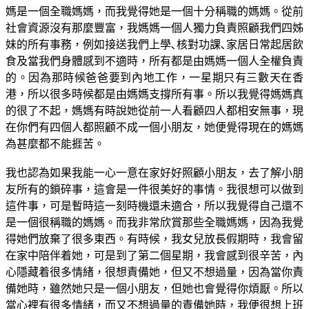
媽是一個全職媽媽，而我覺得她是一個十分稱職的媽媽。從前
社會資源沒有那麼豐富，我媽媽一個人獨力負責照顧我們四姊
妹的所有事務，例如接送我們上學､核對功課､家居日常起居飲
食及當我們身體感到不適時，所有都是由媽媽一個人全權負責
的。因為那時候爸爸要到內地工作，一星期只有三數天在香
港，所以很多時候都是由媽媽支撐所有事。所以我覺得媽媽真
的很了不起，媽媽有時說她從前一人看顧四人都相安無事，現
在你們有四個人都照顧不成一個小朋友，她便覺得現在的媽媽
為甚麼都不能捱苦。
我也認為如果我能一心一意在家好好照顧小朋友，去了解小朋
友所有的鎖碎事，這會是一件很美好的事情。我很想可以做到
這件事，可是暫時這一刻時機還未適合，所以我覺得自己還不
是一個很稱職的媽媽。而我非常欣賞那些全職媽媽，因為我覺
得她們放棄了很多東西。有時候，我女兒放長假期時，我會留
在家中陪伴着她，可是到了第二個星期，我會感到很辛苦，內
心隱藏着很多情緒，很想責備她，但又不想過量，因為當你責
備她時，雖然她只是一個小朋友，但她也會覺得你煩厭。所以
當心裡有很多情緒，而又不想過量的責備她時，我便很想上班