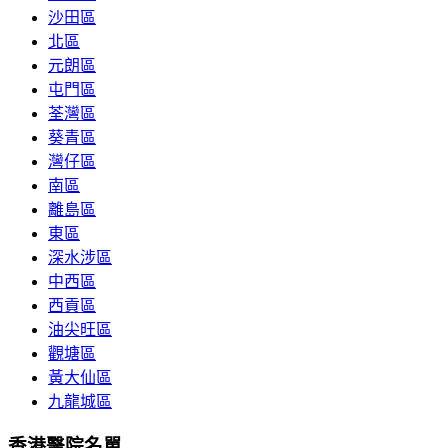
沙田區
北區
元朗區
屯門區
荃灣區
葵青區
灣仔區
南區
離島區
東區
深水涉區
中西區
西貢區
油尖旺區
觀塘區
黃大仙區
九龍城區
香港醫院名單