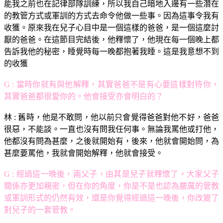
能我之前也在記律部隊訓練，所以我自己暗地入邊有一些潛在
的教管方式或軍訓的方式去命令他做一些事。因為這事令我有
收獲。原來我在兒子心目中是一個這樣的爸爸，是一個這麼討
厭的爸爸。在這節目完結後，他釋懷了，他現在每一個晚上都
告訴我他的秘密，睡覺時每一晚都抱著我睡。這是我意想不到
的收獲
G : 當時你就有與他解釋，其實爸爸不是有心要這樣對待你，
其實爸爸都很愛你的。他會接受亦會明白的？
林 : 舊時，他是不敢問，他以前只會覺得爸爸對他不好，爸爸
很惡，不能談。一直也沒有問我任何事。無論我罵他或打他，
他都沒有問為甚麼，之後就開始有，後來，他就會開始問，為
甚麼要罵他，我就會開始解釋，他就會接受。
G : 經過這一晚後，兩父子，由其是兒子就釋懷了，大家父子
關係亦更加親密，但在你的角度，你是不是也認為嚴厲的管教
或軍訓形式的仍然有效，還是你覺得經過這一晚後，你改變了
對兒子的一套管教。