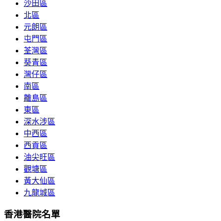
沙田區
北區
元朗區
屯門區
荃灣區
葵青區
灣仔區
南區
離島區
東區
深水涉區
中西區
西貢區
油尖旺區
觀塘區
黃大仙區
九龍城區
香港醫院名單