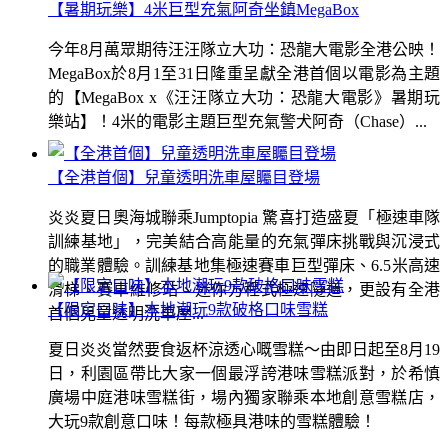
【暑期玩樂】4米巨型充氣阿奇坐鎮MegaBox
今年8月萬眾期待汪汪隊立大功：恐龍大電影全港公映！
MegaBox於8月1至31日隆重呈獻全港首個以電影為主題
的【MegaBox x《汪汪隊立大功：恐龍大電影》暑期玩
樂站】！4米的電影主題巨型充氣警犬阿奇（Chase）...
【全港首個】兒童透明洗車屋矚目登場
炎炎夏日奧海城聯乘Jumptopia 驚喜打造盛夏「極速車隊
訓練基地」，完美結合高能量的充氣彈床挑戰與沉浸式
的職業體驗。訓練基地集極速賽車巨型彈床、6.5米高速
滑梯、賽車維修站、迷你方程式極速隧道，更設有全港
【限定口味】本地潮玩9款破格口味雪糕
首個兒童透明洗車屋...
夏日炎炎當然要食返杯涼透心嘅雪糕～由即日起至8月19
日，利園區帶比大家一個最浮誇港味雪糕派對，於希慎
廣場中庭港味雪糕街，場內獨家聯乘本地創意雪糕店，
大玩9款創意口味！每款極具港味的雪糕體驗！