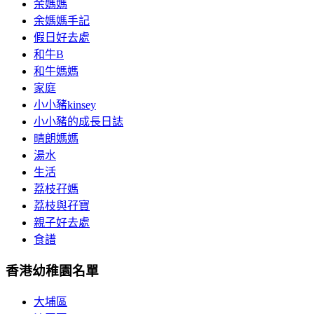
余媽媽
余媽媽手記
假日好去處
和牛B
和牛媽媽
家庭
小小豬kinsey
小小豬的成長日誌
晴朗媽媽
湯水
生活
荔枝孖媽
荔枝與孖寶
親子好去處
食譜
香港幼稚園名單
大埔區