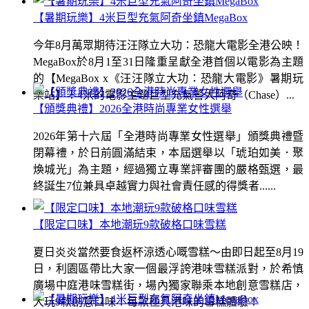
【暑期玩樂】4米巨型充氣阿奇坐鎮MegaBox
今年8月萬眾期待汪汪隊立大功：恐龍大電影全港公映！
MegaBox於8月1至31日隆重呈獻全港首個以電影為主題
的【MegaBox x《汪汪隊立大功：恐龍大電影》暑期玩
樂站】！4米的電影主題巨型充氣警犬阿奇（Chase）...
【頒獎典禮】2026全港時尚專業女性選舉
2026年第十六屆「全港時尚專業女性選舉」頒獎典禮暨
閉幕禮，於日前圓滿結束，本屆選舉以「琥珀如美．聚
煥城光」為主題，經過獨立專業評審團的嚴格甄選，最
終誕生7位兼具卓越實力與社會責任感的得獎者......
【限定口味】本地潮玩9款破格口味雪糕
夏日炎炎當然要食返杯涼透心嘅雪糕～由即日起至8月19
日，利園區帶比大家一個最浮誇港味雪糕派對，於希慎
廣場中庭港味雪糕街，場內獨家聯乘本地創意雪糕店，
大玩9款創意口味！每款極具港味的雪糕體驗！