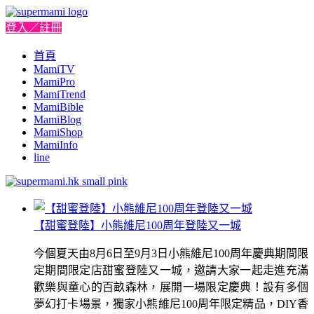
登入／註冊
首頁
MamiTV
MamiPro
MamiTrend
MamiBible
MamiBlog
MamiShop
MamiInfo
line
【甜蜜登陸】小熊維尼100周年登陸又一城
今個夏天由8月6日至9月3日小熊維尼100周年慶典期間限
定期間限定店甜蜜登陸又一城，邀請大家一起走進充滿
歡樂與童心的百畝森林，展開一場限定慶典！設有多個
夢幻打卡場景，獨家小熊維尼100周年限定精品，DIY香