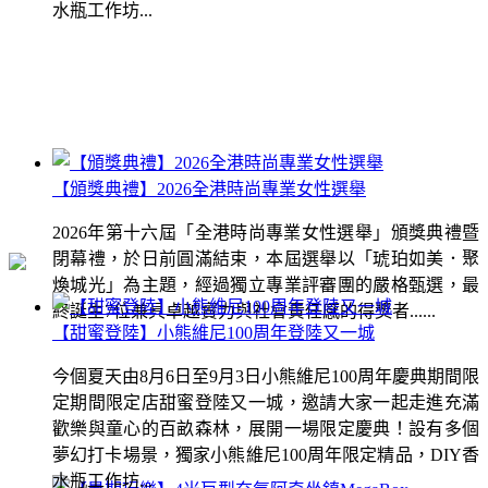
水瓶工作坊...
【頒獎典禮】2026全港時尚專業女性選舉
2026年第十六屆「全港時尚專業女性選舉」頒獎典禮暨
閉幕禮，於日前圓滿結束，本屆選舉以「琥珀如美．聚
煥城光」為主題，經過獨立專業評審團的嚴格甄選，最
終誕生7位兼具卓越實力與社會責任感的得獎者......
【甜蜜登陸】小熊維尼100周年登陸又一城
今個夏天由8月6日至9月3日小熊維尼100周年慶典期間限
定期間限定店甜蜜登陸又一城，邀請大家一起走進充滿
歡樂與童心的百畝森林，展開一場限定慶典！設有多個
夢幻打卡場景，獨家小熊維尼100周年限定精品，DIY香
水瓶工作坊...