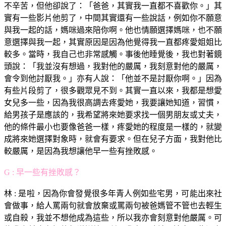
不辛苦，但他卻說了：「爸爸，其實我一直都不喜歡你。」其
實有一些影片他剪了，中間其實還有一些說話，例如你不願意
與我一起的話，媽咪過來陪你啊。他也情願選擇媽咪，也不願
意選擇與我一起，其實原因是因為他覺得我一直都疼愛姐姐比
較多。當時，我自己也非常感觸。事後他睡覺後，我也對著鏡
頭說：「我並沒有想過，我對他的嚴厲，我刻意對他的嚴厲，
會令到他討厭我。」亦有人說：「他並不是討厭你啊。」因為
有些片段剪了，很多觀眾見不到。其實一直以來，我都是想愛
女兒多一些，因為我很高調去疼愛她，我要讓她知道，習慣，
給男孩子是應該的，我希望將來她要求找一個男朋友或丈夫，
他的條件最小也要像爸爸一樣，疼愛她的程度是一樣的，就變
成將來她選擇對象時，就會有要求。但在兒子方面，我對他比
較嚴厲，是因為我想讓他早一些有挫敗感。
G : 早一些有挫敗感？
林 : 是啦，因為你會發覺很多年青人例如些宅男，可能出來社
會做事，給人罵兩句就會放棄或罵兩句被爸媽管不管也去輕生
或自殺，我並不想他成為這些，所以我亦會刻意對他嚴厲。可