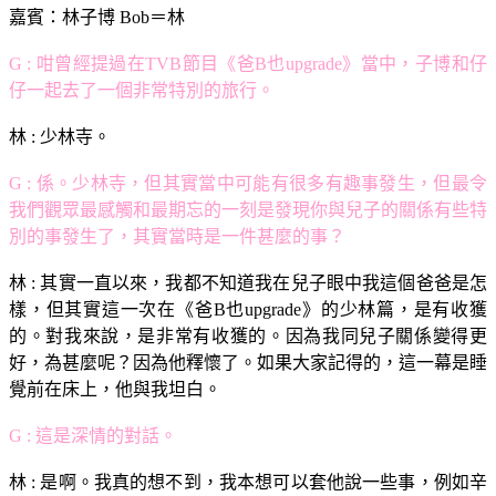
嘉賓：林子博 Bob＝林
G : 咁曾經提過在TVB節目《爸B也upgrade》當中，子博和仔
仔一起去了一個非常特別的旅行。
林 : 少林寺。
G : 係。少林寺，但其實當中可能有很多有趣事發生，但最令
我們觀眾最感觸和最期忘的一刻是發現你與兒子的關係有些特
別的事發生了，其實當時是一件甚麼的事？
林 : 其實一直以來，我都不知道我在兒子眼中我這個爸爸是怎
樣，但其實這一次在《爸B也upgrade》的少林篇，是有收獲
的。對我來說，是非常有收獲的。因為我同兒子關係變得更
好，為甚麼呢？因為他釋懷了。如果大家記得的，這一幕是睡
覺前在床上，他與我坦白。
G : 這是深情的對話。
林 : 是啊。我真的想不到，我本想可以套他說一些事，例如辛