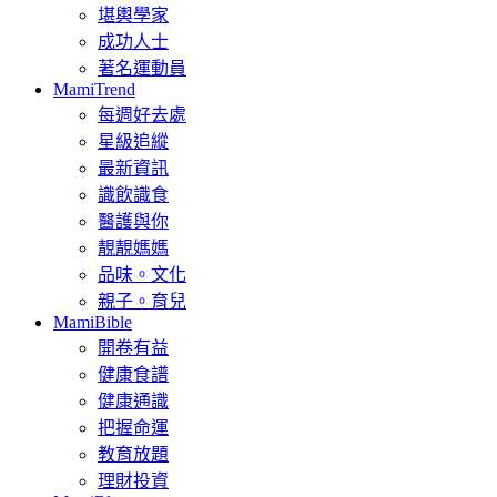
堪輿學家
成功人士
著名運動員
MamiTrend
每週好去處
星級追縱
最新資訊
識飲識食
醫護與你
靚靚媽媽
品味。文化
親子。育兒
MamiBible
開卷有益
健康食譜
健康通識
把握命運
教育放題
理財投資