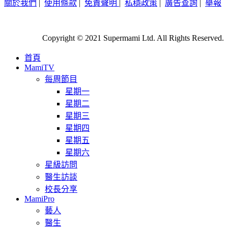
關於我們
|
使用條款
|
免責聲明
|
私穩政策
|
廣告查詢
|
舉報
Copyright © 2021 Supermami Ltd. All Rights Reserved.
首頁
MamiTV
每周節目
星期一
星期二
星期三
星期四
星期五
星期六
星級訪問
醫生訪談
校長分享
MamiPro
藝人
醫生