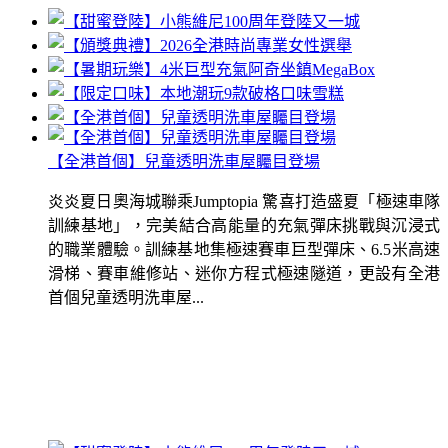
【全港首個】兒童透明洗車屋矚目登場
炎炎夏日奧海城聯乘Jumptopia 驚喜打造盛夏「極速車隊
訓練基地」，完美結合高能量的充氣彈床挑戰與沉浸式
的職業體驗。訓練基地集極速賽車巨型彈床、6.5米高速
滑梯、賽車維修站、迷你方程式極速隧道，更設有全港
首個兒童透明洗車屋...