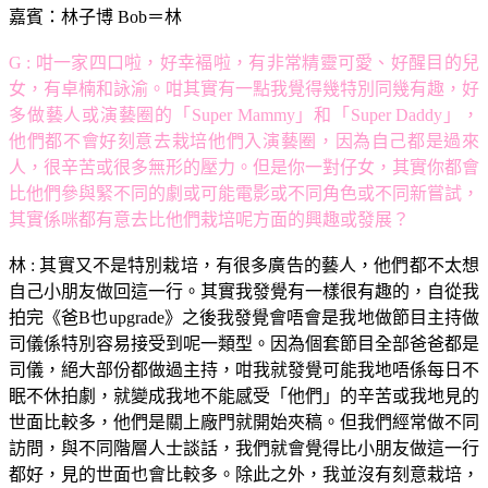
嘉賓：林子博 Bob＝林
G : 咁一家四口啦，好幸褔啦，有非常精靈可愛、好醒目的兒
女，有卓楠和詠渝。咁其實有一點我覺得幾特別同幾有趣，好
多做藝人或演藝圈的「Super Mammy」和「Super Daddy」，
他們都不會好刻意去栽培他們入演藝圈，因為自己都是過來
人，很辛苦或很多無形的壓力。但是你一對仔女，其實你都會
比他們參與緊不同的劇或可能電影或不同角色或不同新嘗試，
其實係咪都有意去比他們栽培呢方面的興趣或發展？
林 : 其實又不是特別栽培，有很多廣告的藝人，他們都不太想
自己小朋友做回這一行。其實我發覺有一樣很有趣的，自從我
拍完《爸B也upgrade》之後我發覺會唔會是我地做節目主持做
司儀係特別容易接受到呢一類型。因為個套節目全部爸爸都是
司儀，絕大部份都做過主持，咁我就發覺可能我地唔係每日不
眠不休拍劇，就變成我地不能感受「他們」的辛苦或我地見的
世面比較多，他們是關上廠門就開始夾稿。但我們經常做不同
訪問，與不同階層人士談話，我們就會覺得比小朋友做這一行
都好，見的世面也會比較多。除此之外，我並沒有刻意栽培，