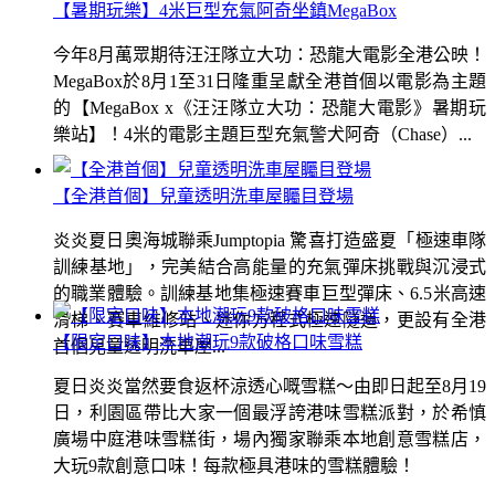
【暑期玩樂】4米巨型充氣阿奇坐鎮MegaBox
今年8月萬眾期待汪汪隊立大功：恐龍大電影全港公映！
MegaBox於8月1至31日隆重呈獻全港首個以電影為主題
的【MegaBox x《汪汪隊立大功：恐龍大電影》暑期玩
樂站】！4米的電影主題巨型充氣警犬阿奇（Chase）...
【全港首個】兒童透明洗車屋矚目登場
炎炎夏日奧海城聯乘Jumptopia 驚喜打造盛夏「極速車隊
訓練基地」，完美結合高能量的充氣彈床挑戰與沉浸式
的職業體驗。訓練基地集極速賽車巨型彈床、6.5米高速
滑梯、賽車維修站、迷你方程式極速隧道，更設有全港
【限定口味】本地潮玩9款破格口味雪糕
首個兒童透明洗車屋...
夏日炎炎當然要食返杯涼透心嘅雪糕～由即日起至8月19
日，利園區帶比大家一個最浮誇港味雪糕派對，於希慎
廣場中庭港味雪糕街，場內獨家聯乘本地創意雪糕店，
大玩9款創意口味！每款極具港味的雪糕體驗！