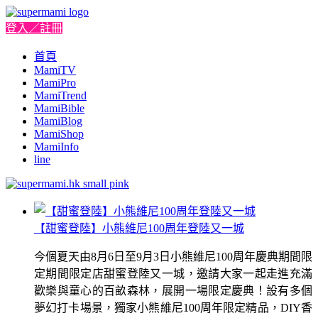
登入／註冊
首頁
MamiTV
MamiPro
MamiTrend
MamiBible
MamiBlog
MamiShop
MamiInfo
line
【甜蜜登陸】小熊維尼100周年登陸又一城
今個夏天由8月6日至9月3日小熊維尼100周年慶典期間限
定期間限定店甜蜜登陸又一城，邀請大家一起走進充滿
歡樂與童心的百畝森林，展開一場限定慶典！設有多個
夢幻打卡場景，獨家小熊維尼100周年限定精品，DIY香