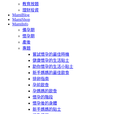
教育放題
理財投資
MamiBlog
MamiShop
MamiInfo
備孕期
懷孕期
產後
專題
嘗試懷孕的最佳時機
健康懷孕的生活貼士
助你懷孕的生活小貼士
新手媽媽的最佳飲食
排卵指南
孕前飲食
孕媽媽的飲食
懷孕的階段
懷孕後的身體
新手媽媽的貼士