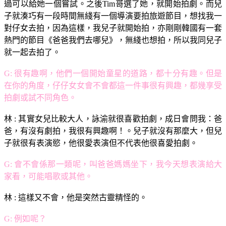
過可以給她一個嘗試。之後Tim哥選了她，就開始拍劇。而兒
子就湊巧有一段時間無綫有一個導演要拍旅遊節目，想找我一
對仔女去拍，因為這樣，我兒子就開始拍，亦剛剛韓國有一套
熱門的節目《爸爸我們去哪兒》，無綫也想拍，所以我同兒子
就一起去拍了。
G: 很有趣啊，他們一個開始童星的道路，都十分有趣。但是
在你的角度，仔仔女女會不會都這一件事很有興趣，都幾享受
拍劇或試不同角色。
林 : 其實女兒比較大人，詠渝就很喜歡拍劇，成日會問我：爸
爸，有沒有劇拍，我很有興趣啊！。兒子就沒有那麼大，但兒
子就很有表演慾，他很愛表演但不代表他很喜愛拍劇。
G: 會不會係那一類呢，叫爸爸媽媽坐下，我今天想表演給大
家看，可能唱歌或其他。
林 : 這樣又不會，他是突然古靈精怪的。
G: 例如呢？