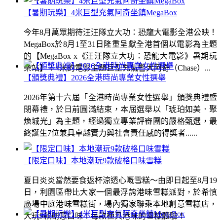
【暑期玩樂】4米巨型充氣阿奇坐鎮MegaBox
今年8月萬眾期待汪汪隊立大功：恐龍大電影全港公映！
MegaBox於8月1至31日隆重呈獻全港首個以電影為主題
的【MegaBox x《汪汪隊立大功：恐龍大電影》暑期玩
樂站】！4米的電影主題巨型充氣警犬阿奇（Chase）...
【頒獎典禮】2026全港時尚專業女性選舉
2026年第十六屆「全港時尚專業女性選舉」頒獎典禮暨
閉幕禮，於日前圓滿結束，本屆選舉以「琥珀如美．聚
煥城光」為主題，經過獨立專業評審團的嚴格甄選，最
終誕生7位兼具卓越實力與社會責任感的得獎者......
【限定口味】本地潮玩9款破格口味雪糕
夏日炎炎當然要食返杯涼透心嘅雪糕～由即日起至8月19
日，利園區帶比大家一個最浮誇港味雪糕派對，於希慎
廣場中庭港味雪糕街，場內獨家聯乘本地創意雪糕店，
大玩9款創意口味！每款極具港味的雪糕體驗！