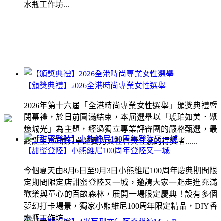
水瓶工作坊...
【頒獎典禮】2026全港時尚專業女性選舉
2026年第十六屆「全港時尚專業女性選舉」頒獎典禮暨
閉幕禮，於日前圓滿結束，本屆選舉以「琥珀如美．聚
煥城光」為主題，經過獨立專業評審團的嚴格甄選，最
終誕生7位兼具卓越實力與社會責任感的得獎者......
【甜蜜登陸】小熊維尼100周年登陸又一城
今個夏天由8月6日至9月3日小熊維尼100周年慶典期間限
定期間限定店甜蜜登陸又一城，邀請大家一起走進充滿
歡樂與童心的百畝森林，展開一場限定慶典！設有多個
夢幻打卡場景，獨家小熊維尼100周年限定精品，DIY香
水瓶工作坊...