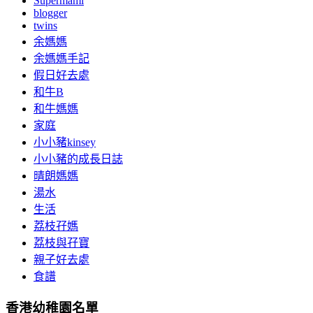
Supermami
blogger
twins
余媽媽
余媽媽手記
假日好去處
和牛B
和牛媽媽
家庭
小小豬kinsey
小小豬的成長日誌
晴朗媽媽
湯水
生活
荔枝孖媽
荔枝與孖寶
親子好去處
食譜
香港幼稚園名單