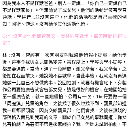
因為我本人不是怪獸爸爸，別人一定說：「你自己一定說自己
不是怪獸家長」。但無論兒子或女兒，他們的活動是沒有學普
通話、學拼音...並沒有這些，他們的活動都是自己喜歡的例
如：國術、游泳。沒有給予其他活動他們。
G: 你沒有要他們補習英文，奧林匹克數學，每天時間排得很
密？
林 : 沒有，曾經有一次有朋友叫我幫他們報小提琴，給他學
後，這事令我與女兒關係變差，某程度上，學琴與學小提琴，
都是要逼的。當時，逼了一段時間，她又辛苦、我又辛苦，之
後她在我面前哭，她說她不喜歡學。自此事後，我就沒有再逼
她做一此自己不想做的事。說回拍劇，就要有機會底下，有製
作公司要拍廣告就會告訴女兒，這是很好的機會。在她開始拍
第一個廣告後，就一直繼續拍。公司有一次，Tim哥要做一個
「周麗淇」兒童的角色，之後找了很久也找不到，藝員部知道
我一直都很頭痛，因為交給藝員部，他們會找，之後在無綫的
部落格入面見到我寫的文章，關於自己女兒的事就問道：你女
兒有拍劇？為甚麼不帶進來無綫拍？我：但她未試過拍劇，不