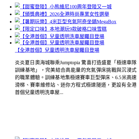
【全港首個】兒童透明洗車屋矚目登場
炎炎夏日奧海城聯乘Jumptopia 驚喜打造盛夏「極速車隊
訓練基地」，完美結合高能量的充氣彈床挑戰與沉浸式
的職業體驗。訓練基地集極速賽車巨型彈床、6.5米高速
滑梯、賽車維修站、迷你方程式極速隧道，更設有全港
首個兒童透明洗車屋...