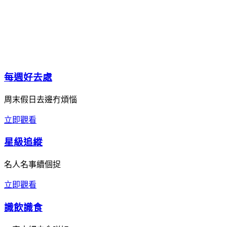
每週好去處
周末假日去邊冇煩惱
立即觀看
星級追縱
名人名事續個捉
立即觀看
識飲識食