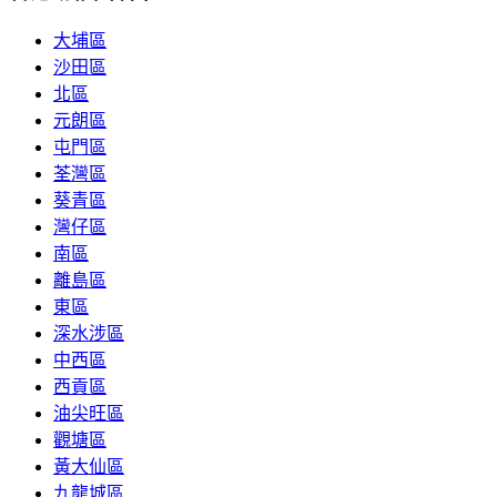
大埔區
沙田區
北區
元朗區
屯門區
荃灣區
葵青區
灣仔區
南區
離島區
東區
深水涉區
中西區
西貢區
油尖旺區
觀塘區
黃大仙區
九龍城區