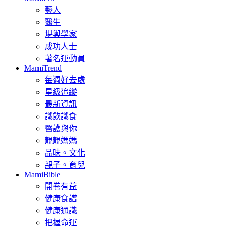
藝人
醫生
堪輿學家
成功人士
著名運動員
MamiTrend
每週好去處
星級追縱
最新資訊
識飲識食
醫護與你
靚靚媽媽
品味。文化
親子。育兒
MamiBible
開卷有益
健康食譜
健康通識
把握命運