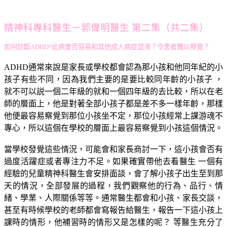
精神科專科醫生－郭偉明醫生 第二集（共二集）
如何診斷ADHD?此病會否容易和其他成人病症混淆？令患者難以察覺？
ADHD通常來說是家長或學校都會認為那小孩和他同年紀的小
孩子有些不同，因為我們主要的是要比較同年齡的小孩子 ，
就不可以説一個二年級的就和一個四年級的去比較，所以在老
師的層面上，他是對著全部小孩子都是差不多一樣年齡，那樣
他便最容易察覺到那位小孩坐不定，那位小孩經常上課游魂不
專心，所以這個在學校的層面上最容易察覺到小孩這個情況。
當學校發覺這些情況，可能會和家長商討一下，這小孩會否有
過度活躍症或者專注力不足。如果確實帶他去看醫生 一個有
經驗的兒童精神科醫生會安排面談，會了解小孩子出生至到那
天的情況，全部發展的過程，我們觀察他的行為、品行、情
緒、學業、人際關係等等。通常醫生都會和小孩、家長交談，
甚至有時候學校的老師都會寫報告給醫生，報告一下這小孩上
課時的情形，他補習時的情形又是怎樣的呢？ 等醫生充分了