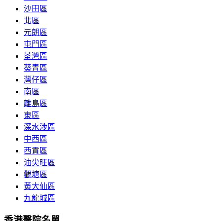
沙田區
北區
元朗區
屯門區
荃灣區
葵青區
灣仔區
南區
離島區
東區
深水涉區
中西區
西貢區
油尖旺區
觀塘區
黃大仙區
九龍城區
香港醫院名單