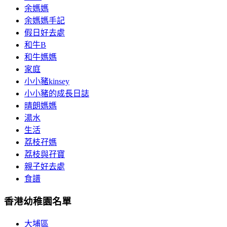
余媽媽
余媽媽手記
假日好去處
和牛B
和牛媽媽
家庭
小小豬kinsey
小小豬的成長日誌
晴朗媽媽
湯水
生活
荔枝孖媽
荔枝與孖寶
親子好去處
食譜
香港幼稚園名單
大埔區