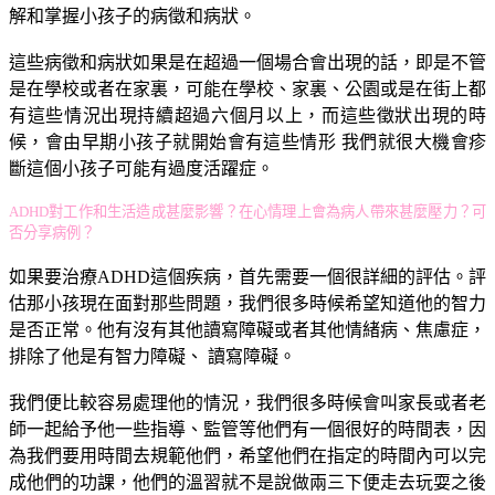
解和掌握小孩子的病徵和病狀。
這些病徵和病狀如果是在超過一個場合會出現的話，即是不管
是在學校或者在家裏，可能在學校、家裏、公園或是在街上都
有這些情況出現持續超過六個月以上，而這些徵狀出現的時
候，會由早期小孩子就開始會有這些情形 我們就很大機會疹
斷這個小孩子可能有過度活躍症。
ADHD對工作和生活造成甚麼影響？在心情理上會為病人帶來甚麼壓力？可
否分享病例？
如果要治療ADHD這個疾病，首先需要一個很詳細的評估。評
估那小孩現在面對那些問題，我們很多時候希望知道他的智力
是否正常。他有沒有其他讀寫障礙或者其他情緒病、焦慮症，
排除了他是有智力障礙、 讀寫障礙。
我們便比較容易處理他的情況，我們很多時候會叫家長或者老
師一起給予他一些指導、監管等他們有一個很好的時間表，因
為我們要用時間去規範他們，希望他們在指定的時間內可以完
成他們的功課，他們的溫習就不是說做兩三下便走去玩耍之後