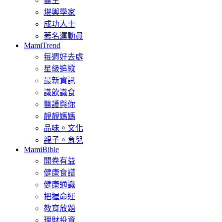
醫生
堪輿學家
成功人士
著名運動員
MamiTrend
每週好去處
星級追縱
最新資訊
識飲識食
醫護與你
靚靚媽媽
品味。文化
親子。育兒
MamiBible
開卷有益
健康食譜
健康通識
把握命運
教育放題
理財投資