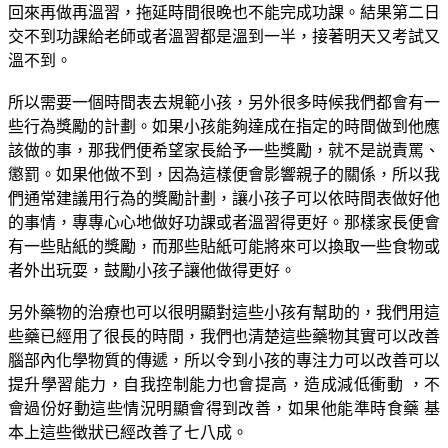
回來再做再溫習，拖延時間很晚也不能完成功課。結果第二日
交不到功課給老師或者溫習都是溫到一半，接著明天又考試又
溫不到。
所以需要一個時間表去規範小孩，另外很多時候我們都會有一
些行為獎勵的計劃。如果小孩能夠達成在指定的時間做到他應
該做的事，那我們便希望家長給予一些獎勵，就不是説責罵、
懲罰。如果他做不到，因為這樣便會影響親子的關係，所以我
們通常建議用行為的獎勵計劃，讓小孩子可以依時間表做好他
的事情，專專心心地做好功課或者溫習得更好。那樣家長便會
有一些貼紙的獎勵，而那些貼紙可能將來可以換取一些食物或
者外出玩耍，鼓勵小孩子讓他做得更好。
另外藥物的治療也可以很明顯對這些小孩有幫助的，我們用這
些藥已經用了很長的時間，我們也清楚這些藥物其實可以改善
腦部內化學物質的傳遞，所以令到小孩的專注力可以改善可以
提升學習能力，自我控制能力也會提高，造成減低衝動 ，不
會過份好動這些情況明顯會得到改善，如果他能準時食藥 基
本上這些徴狀已經改善了七八成。