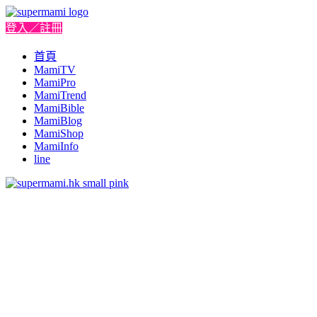
登入／註冊
首頁
MamiTV
MamiPro
MamiTrend
MamiBible
MamiBlog
MamiShop
MamiInfo
line