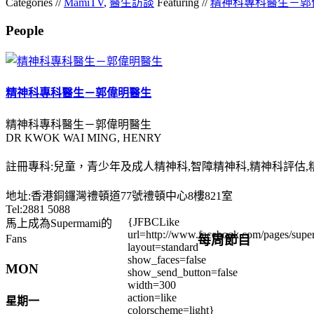
Categories //
MamiTV
,
醫生訪談
Featuring //
精神科專科醫生－郭
People
精神科專科醫生－郭偉明醫生
精神科專科醫生－郭偉明醫生
DR KWOK WAI MING, HENRY
註冊專科:兒童，青少年及成人精神科,智障精神科,精神科評估
地址:香港銅鑼灣禮頓道77號禮頓中心8樓821室
Tel:2881 5088
{JFBCLike
馬上成為Supermami的
url=http://www.facebook.com/pages/su
每周節目
Fans
layout=standard
show_faces=false
MON
show_send_button=false
width=300
action=like
星期一
colorscheme=light}