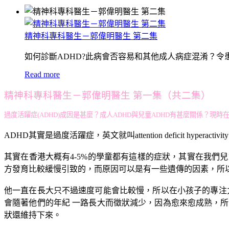
精神科專科醫生－郭偉明醫生 第二集
如何診斷ADHD?此病會否容易和其他成人病症混淆？
Read more
精神科專科醫生－郭偉明醫生 第一集（共二集）
過度活躍症(ADHD)成因是甚麼？成人ADHD與兒童ADHD有甚麼關係？現
ADHD其實是過度活躍症，英文就叫attention deficit hyperacti
其實在香港大概有4-5%的學童都有這樣的症狀，其實在我
方發育比較緩慢引致的，而原因可以是有一些遺傳的因素，所
他一直在長大只不過速度可能會比較慢，所以在小孩子的專注
會隨著他們的年紀 一路長大而徵狀減少，因為愈來愈成熟，所
狀還維持下來。