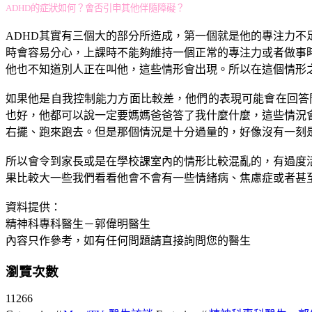
ADHD的症狀如何？會否引申其他伴隨障礙？
ADHD其實有三個大的部分所造成，第一個就是他的專注力
時會容易分心，上課時不能夠維持一個正常的專注力或者做事
他也不知道別人正在叫他，這些情形會出現。所以在這個情形之
如果他是自我控制能力方面比較差，他們的表現可能會在回答
也好，他都可以說一定要媽媽爸爸答了我什麼什麼，這些情況
右擺、跑來跑去。但是那個情況是十分過量的，好像沒有一刻
所以會令到家長或是在學校課室內的情形比較混亂的，有過度
果比較大一些我們看看他會不會有一些情緒病、焦慮症或者甚
資料提供：
精神科專科醫生－郭偉明醫生
內容只作參考，如有任何問題請直接詢問您的醫生
瀏覽次數
11266