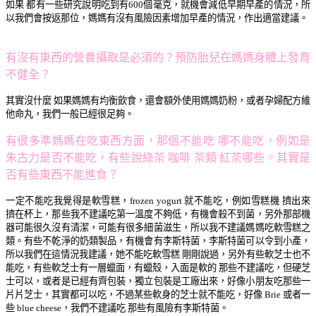
如果 都有一些研究說明吃到有600個毫克，就機會減低早期早產的情況，所
以我們會按返那位，媽媽有沒有風險因素增加早產的情況，作出適當建議。
有沒有東西的營養攝取是必須的？預防胎兒在媽媽身體上發育
不健全？
其實沒什麼 如果媽媽有均衡飲食，還會額外使用媽媽奶粉，或者孕婦配方維
他命丸，我們一般已經很足夠。
有很多準媽媽在吃東西方面，那個不能吃 哪不能吃，例如是
朱古力是否不能吃，有些說綠茶 咖啡 茶類 紅茶哪些。其實是
否有些東西不能進食？
一定不能吃我覺得是軟雪糕，frozen yogurt 就不能吃，例如雪糕機 擠出來
擠在杯上，那些我不建議吃第一溫度不夠低，有機會殺不到菌，另外那部機
器可能很久沒有清潔，可能有很多細菌滋生，所以我不建議媽媽吃軟雪糕之
類。有些不乾淨的奶類製品，有機會有李斯特菌，李斯特菌可以令到小產，
所以我們在這情況我建議，她不能吃軟雪糕 剛剛說過，另外有些軟芝士也不
能吃，有些軟芝士有一層蠟面，有蠟殼，入面是軟的 那些不建議吃，但硬芝
士可以，或者是已經有齊包裝，獨立包裝是工廠出來，好像小朋友吃那些一
片片芝士，其實都可以吃，不過某些軟身的芝士就不能吃，好像 Brie 或者一
些 blue cheese，我們不建議吃 那些有風險有李斯特菌。