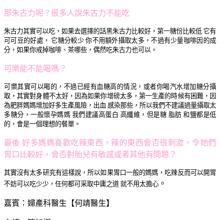
那朱古力呢？很多人說朱古力不能吃
朱古力其實可以吃，如果去選擇的話黑朱古力比較好，第一糖份比較低 它有
可可豆的好處， 它糖分較少 你不用額外攝取太多，不過有少量咖啡因的成
分，如果你戒掉咖啡、茶哪些，偶然吃朱古力也可以。
可樂能不能喝嗎？
可樂其實可以喝的，不過已經有血糖高的情況，或者你喝汽水增加糖分攝
取，其實對身體不太好，因為如果你增磅太多，第一生產的時候有困難，因
為肥胖媽媽增加好多生產風險，出血 感染那些，所以我們不建議過量攝取太
多糖分，一般懷孕媽媽 我們建議高蛋白 高纖維，但是糖 脂肪 和鹽都是低
的，會是一個理想的餐單。
最後 好多媽媽喜歡吃辣東西，辣的東西會否很刺激，令她們
胃口比較好，會否對胎兒有敏感或者其他有問題？
其實沒有太多研究有這樣說，所以如果胃口一般的媽媽，吃辣反而可以開胃
。
不妨可以吃少少，任何都可采取中庸之道 就不用太擔心
嘉賓：婦產科醫生【何靖醫生】