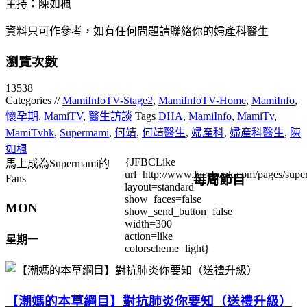
主持：陳如楓
資料只可作參考，如有任何問題請聯絡你的婦產科醫生
瀏覽次數
13538
Categories //
MamiInfoTV-Stage2
,
MamiInfoTV-Home
,
MamiInfo
,
懷孕期
,
MamiTV
,
醫生訪談
Tags
DHA
,
MamiInfo
,
MamiTv
,
MamiTvhk
,
Supermami
,
何靖
,
何靖醫生
,
婦產科
,
婦產科醫生
,
陳
如楓
{JFBCLike
馬上成為Supermami的
url=http://www.facebook.com/pages/su
每周節目
Fans
layout=standard
show_faces=false
MON
show_send_button=false
width=300
action=like
星期一
colorscheme=light}
【潮媽的本草綱目】對抗肺炎你要知（送禮升級）