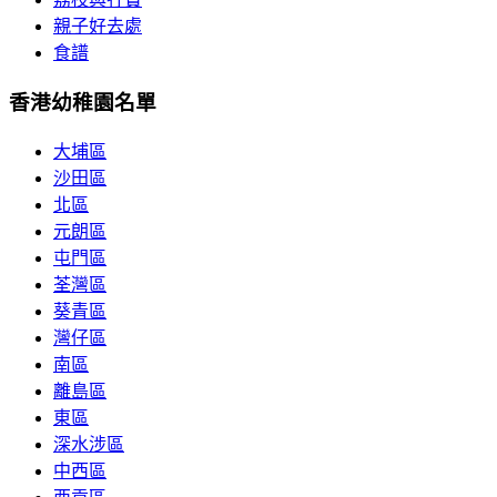
親子好去處
食譜
香港幼稚園名單
大埔區
沙田區
北區
元朗區
屯門區
荃灣區
葵青區
灣仔區
南區
離島區
東區
深水涉區
中西區