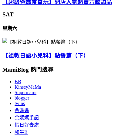
【超級爸媽食買玩】網店人氣熱賣六款甜品
SAT
星期六
【祖教日語小兒科】點餐篇（下）
MamiBlog 熱門搜尋
BB
KinseyMaMa
Supermami
blogger
twins
余媽媽
余媽媽手記
假日好去處
和牛B