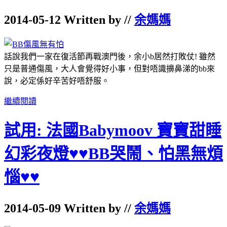
2014-05-12 Written by //
余媽媽
話說我們一家在復活節再戰澳門後，余小b居然打敗仗! 雖然
只是普通傷風，大人會覺得好小事，但對唔識擤鼻涕的bb來
說，必定係好辛苦好唔舒服。
繼續閱讀
試用: 法國Babymoov 寶寶甜睡
幻彩夜燈♥♥BB哭鬧、怕黑無煩
惱♥♥
2014-05-09 Written by //
余媽媽