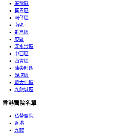
荃灣區
葵青區
灣仔區
南區
離島區
東區
深水涉區
中西區
西貢區
油尖旺區
觀塘區
黃大仙區
九龍城區
香港醫院名單
私營醫院
香港
九龍