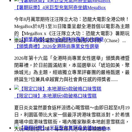
【暑期玩樂】4米巨型充氣阿奇坐鎮MegaBox
今年8月萬眾期待汪汪隊立大功：恐龍大電影全港公映！
MegaBox於8月1至31日隆重呈獻全港首個以電影為主題
的【MegaBox x《汪汪隊立大功：恐龍大電影》暑期玩
樂站】！4米的電影主題巨型充氣警犬阿奇（Chase）...
【頒獎典禮】2026全港時尚專業女性選舉
2026年第十六屆「全港時尚專業女性選舉」頒獎典禮暨
閉幕禮，於日前圓滿結束，本屆選舉以「琥珀如美．聚
煥城光」為主題，經過獨立專業評審團的嚴格甄選，最
終誕生7位兼具卓越實力與社會責任感的得獎者......
【限定口味】本地潮玩9款破格口味雪糕
夏日炎炎當然要食返杯涼透心嘅雪糕～由即日起至8月19
日，利園區帶比大家一個最浮誇港味雪糕派對，於希慎
廣場中庭港味雪糕街，場內獨家聯乘本地創意雪糕店，
大玩9款創意口味！每款極具港味的雪糕體驗！