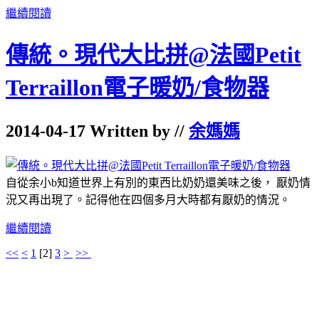
繼續閱讀
傳統。現代大比拼@法國Petit
Terraillon電子暖奶/食物器
2014-04-17 Written by //
余媽媽
自從余小b知道世界上有別的東西比奶奶還美味之後， 厭奶情
況又再出現了。記得他在四個多月大時都有厭奶的情況。
繼續閱讀
<<
<
1
[
2
]
3
>
>>