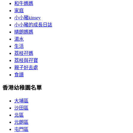
和牛媽媽
家庭
小小豬kinsey
小小豬的成長日誌
晴朗媽媽
湯水
生活
荔枝孖媽
荔枝與孖寶
親子好去處
食譜
香港幼稚園名單
大埔區
沙田區
北區
元朗區
屯門區