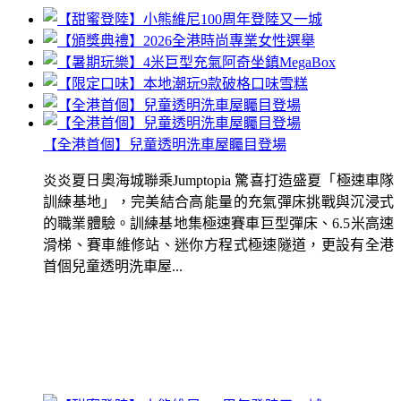
【全港首個】兒童透明洗車屋矚目登場
炎炎夏日奧海城聯乘Jumptopia 驚喜打造盛夏「極速車隊
訓練基地」，完美結合高能量的充氣彈床挑戰與沉浸式
的職業體驗。訓練基地集極速賽車巨型彈床、6.5米高速
滑梯、賽車維修站、迷你方程式極速隧道，更設有全港
首個兒童透明洗車屋...