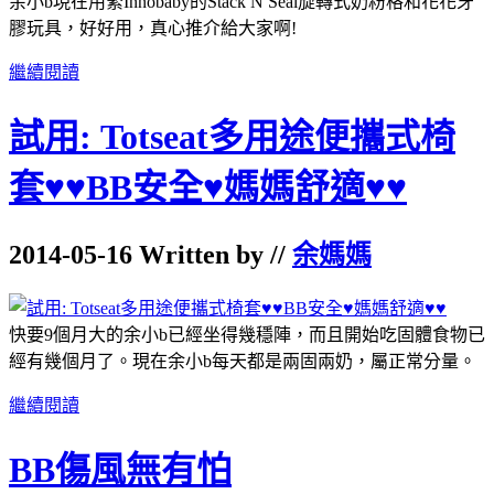
余小b現在用緊Innobaby的Stack N Seal旋轉式奶粉格和花花牙
膠玩具，好好用，真心推介給大家啊!
繼續閱讀
試用: Totseat多用途便攜式椅
套♥♥BB安全♥媽媽舒適♥♥
2014-05-16 Written by //
余媽媽
快要9個月大的余小b已經坐得幾穩陣，而且開始吃固體食物已
經有幾個月了。現在余小b每天都是兩固兩奶，屬正常分量。
繼續閱讀
BB傷風無有怕