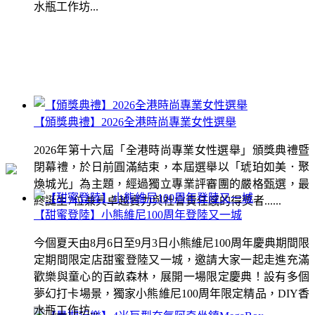
水瓶工作坊...
【頒獎典禮】2026全港時尚專業女性選舉
2026年第十六屆「全港時尚專業女性選舉」頒獎典禮暨
閉幕禮，於日前圓滿結束，本屆選舉以「琥珀如美．聚
煥城光」為主題，經過獨立專業評審團的嚴格甄選，最
終誕生7位兼具卓越實力與社會責任感的得獎者......
【甜蜜登陸】小熊維尼100周年登陸又一城
今個夏天由8月6日至9月3日小熊維尼100周年慶典期間限
定期間限定店甜蜜登陸又一城，邀請大家一起走進充滿
歡樂與童心的百畝森林，展開一場限定慶典！設有多個
夢幻打卡場景，獨家小熊維尼100周年限定精品，DIY香
水瓶工作坊...