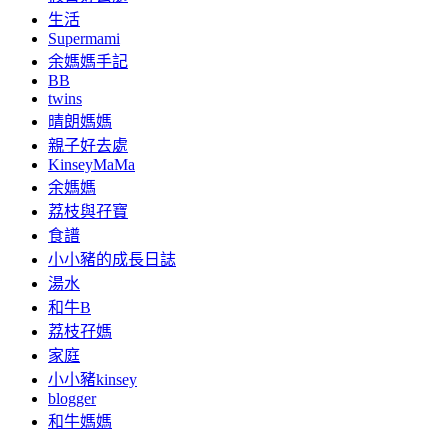
生活
Supermami
余媽媽手記
BB
twins
晴朗媽媽
親子好去處
KinseyMaMa
余媽媽
荔枝與孖寶
食譜
小小豬的成長日誌
湯水
和牛B
荔枝孖媽
家庭
小小豬kinsey
blogger
和牛媽媽