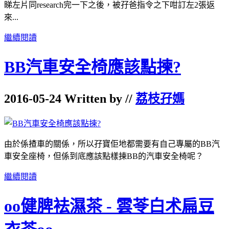
睇左片同research完一下之後，被孖爸指令之下咁訂左2張返
來...
繼續閱讀
BB汽車安全椅應該點揀?
2016-05-24 Written by //
荔枝孖媽
由於係揸車的關係，所以孖寶佢地都需要有自己專屬的BB汽
車安全座椅，但係到底應該點樣揀BB的汽車安全椅呢？
繼續閱讀
oo健脾袪濕茶 - 雲苓白术扁豆