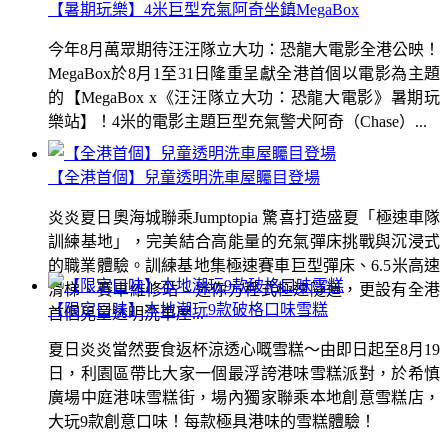
【暑期玩樂】4米巨型充氣阿奇坐鎮MegaBox
今年8月萬眾期待汪汪隊立大功：恐龍大電影全港公映！
MegaBox於8月1至31日隆重呈獻全港首個以電影為主題
的【MegaBox x《汪汪隊立大功：恐龍大電影》暑期玩
樂站】！4米的電影主題巨型充氣警犬阿奇（Chase）...
【全港首個】兒童透明洗車屋矚目登場
炎炎夏日奧海城聯乘Jumptopia 驚喜打造盛夏「極速車隊
訓練基地」，完美結合高能量的充氣彈床挑戰與沉浸式
的職業體驗。訓練基地集極速賽車巨型彈床、6.5米高速
滑梯、賽車維修站、迷你方程式極速隧道，更設有全港
【限定口味】本地潮玩9款破格口味雪糕
首個兒童透明洗車屋...
夏日炎炎當然要食返杯涼透心嘅雪糕～由即日起至8月19
日，利園區帶比大家一個最浮誇港味雪糕派對，於希慎
廣場中庭港味雪糕街，場內獨家聯乘本地創意雪糕店，
大玩9款創意口味！每款極具港味的雪糕體驗！