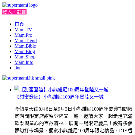
登入／註冊
首頁
MamiTV
MamiPro
MamiTrend
MamiBible
MamiBlog
MamiShop
MamiInfo
line
【甜蜜登陸】小熊維尼100周年登陸又一城
今個夏天由8月6日至9月3日小熊維尼100周年慶典期間限
定期間限定店甜蜜登陸又一城，邀請大家一起走進充滿
歡樂與童心的百畝森林，展開一場限定慶典！設有多個
夢幻打卡場景，獨家小熊維尼100周年限定精品，DIY香