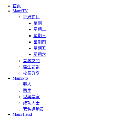
首頁
MamiTV
每周節目
星期一
星期二
星期三
星期四
星期五
星期六
星級訪問
醫生訪談
校長分享
MamiPro
藝人
醫生
堪輿學家
成功人士
著名運動員
MamiTrend