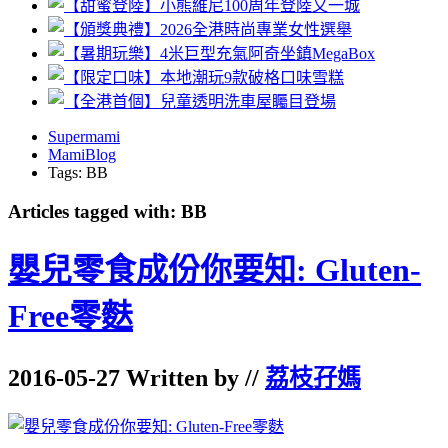
Supermami
MamiBlog
Tags: BB
Articles tagged with: BB
嬰兒零食成份你要知: Gluten-
Free零麩
2016-05-27 Written by //
荔枝孖媽