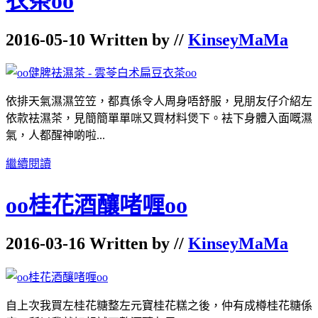
衣茶oo
2016-05-10 Written by //
KinseyMaMa
依排天氣濕濕笠笠，都真係令人周身唔舒服，見朋友仔介紹左
依款袪濕茶，見簡簡單單咪又買材料煲下。袪下身體入面嘅濕
氣，人都醒神啲啦...
繼續閱讀
oo桂花酒釀啫喱oo
2016-03-16 Written by //
KinseyMaMa
自上次我買左桂花糖整左元寶桂花糕之後，仲有成樽桂花糖係