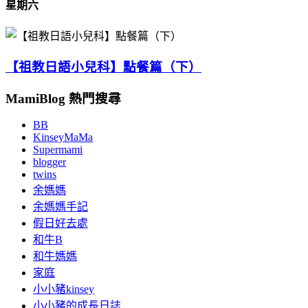
星期六
【祖教日語小兒科】點餐篇（下）
MamiBlog 熱門搜尋
BB
KinseyMaMa
Supermami
blogger
twins
余媽媽
余媽媽手記
假日好去處
和牛B
和牛媽媽
家庭
小小豬kinsey
小小豬的成長日誌