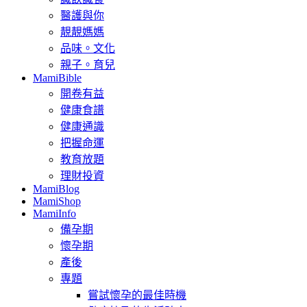
醫護與你
靚靚媽媽
品味。文化
親子。育兒
MamiBible
開卷有益
健康食譜
健康通識
把握命運
教育放題
理財投資
MamiBlog
MamiShop
MamiInfo
備孕期
懷孕期
產後
專題
嘗試懷孕的最佳時機