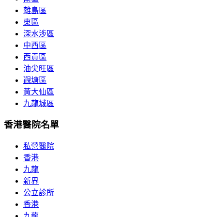
離島區
東區
深水涉區
中西區
西貢區
油尖旺區
觀塘區
黃大仙區
九龍城區
香港醫院名單
私營醫院
香港
九龍
新界
公立診所
香港
九龍