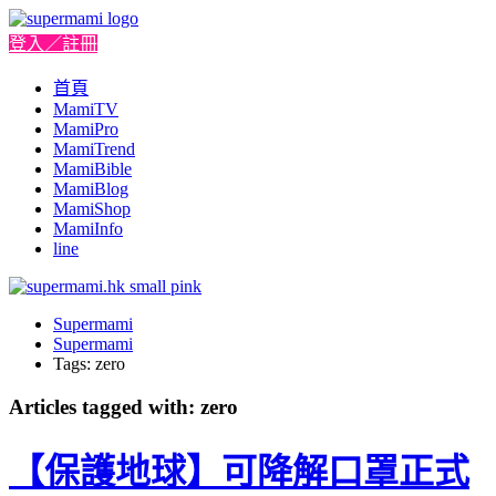
登入／註冊
首頁
MamiTV
MamiPro
MamiTrend
MamiBible
MamiBlog
MamiShop
MamiInfo
line
Supermami
Supermami
Tags: zero
Articles tagged with: zero
【保護地球】可降解口罩正式