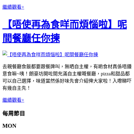
繼續觀看+
【唔使再為食咩而煩惱啦】呢
間餐廳任你揀
去親餐廳食飯都要跟餐牌叫，無晒自主權，有啲食材真係唔鍾
意食嘛~咦！朗豪坊開咗間充滿自主權嘅餐廳，pizza和甜品都
可以自己選擇，味道當然係好味先會介紹俾大家啦！入嚟睇吓
有幾自主先！
繼續觀看+
每周節目
MON