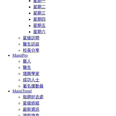
星期一
星期二
星期三
星期四
星期五
星期六
星級訪問
醫生訪談
校長分享
MamiPro
藝人
醫生
堪輿學家
成功人士
著名運動員
MamiTrend
每週好去處
星級追縱
最新資訊
識飲識食