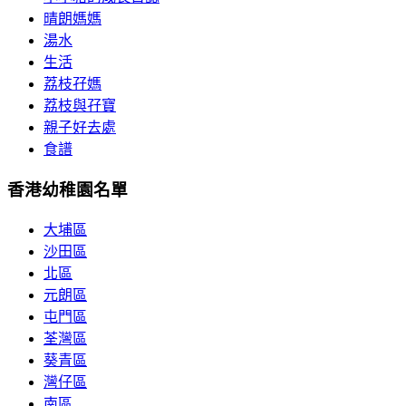
晴朗媽媽
湯水
生活
荔枝孖媽
荔枝與孖寶
親子好去處
食譜
香港幼稚園名單
大埔區
沙田區
北區
元朗區
屯門區
荃灣區
葵青區
灣仔區
南區