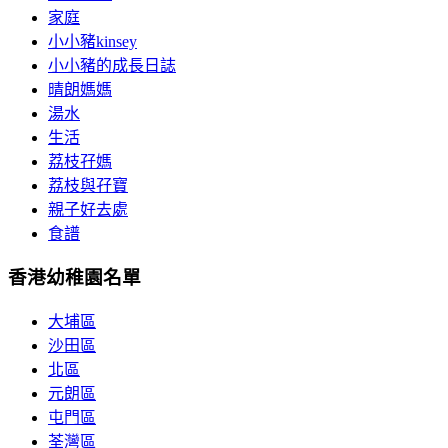
家庭
小小豬kinsey
小小豬的成長日誌
晴朗媽媽
湯水
生活
荔枝孖媽
荔枝與孖寶
親子好去處
食譜
香港幼稚園名單
大埔區
沙田區
北區
元朗區
屯門區
荃灣區