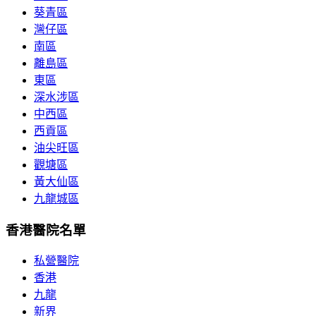
葵青區
灣仔區
南區
離島區
東區
深水涉區
中西區
西貢區
油尖旺區
觀塘區
黃大仙區
九龍城區
香港醫院名單
私營醫院
香港
九龍
新界