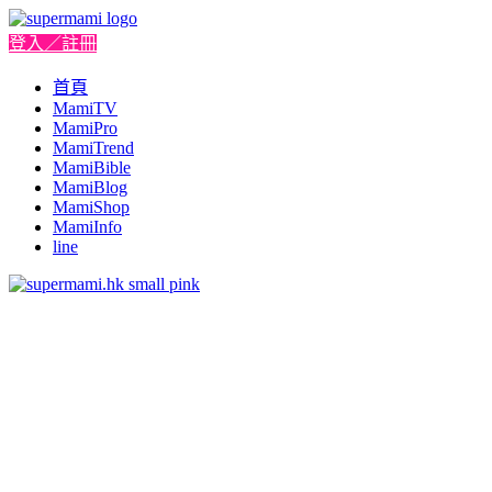
登入／註冊
首頁
MamiTV
MamiPro
MamiTrend
MamiBible
MamiBlog
MamiShop
MamiInfo
line