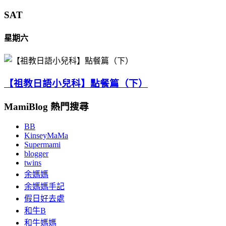
SAT
星期六
【祖教日語小兒科】點餐篇（下）
MamiBlog 熱門搜尋
BB
KinseyMaMa
Supermami
blogger
twins
余媽媽
余媽媽手記
假日好去處
和牛B
和牛媽媽