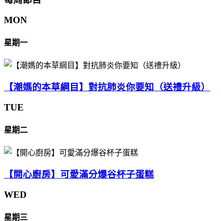
MON
星期一
【潮媽的本草綱目】對抗肺炎你要知（送禮升級）
TUE
星期二
【開心廚房】可愛滿分爆谷杯子蛋糕
WED
星期三