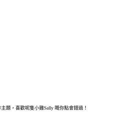
lly作主題，喜歡呢隻小雞Sally 嘅你點會錯過！