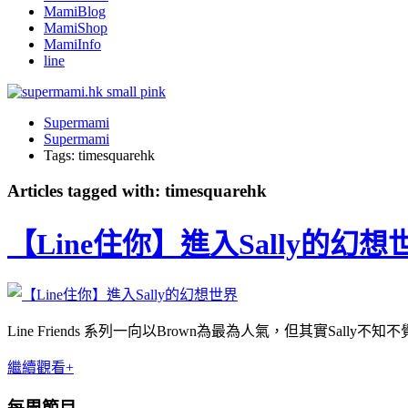
MamiBlog
MamiShop
MamiInfo
line
Supermami
Supermami
Tags: timesquarehk
Articles tagged with: timesquarehk
【Line住你】進入Sally的幻想
Line Friends 系列一向以Brown為最為人氣，但其實Sally
繼續觀看+
每周節目