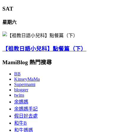
SAT
星期六
【祖教日語小兒科】點餐篇（下）
MamiBlog 熱門搜尋
BB
KinseyMaMa
Supermami
blogger
twins
余媽媽
余媽媽手記
假日好去處
和牛B
和牛媽媽