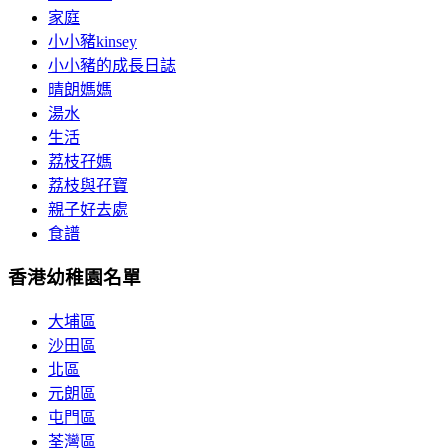
家庭
小小豬kinsey
小小豬的成長日誌
晴朗媽媽
湯水
生活
荔枝孖媽
荔枝與孖寶
親子好去處
食譜
香港幼稚園名單
大埔區
沙田區
北區
元朗區
屯門區
荃灣區