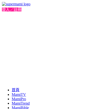
登入／註冊
首頁
MamiTV
MamiPro
MamiTrend
MamiBible