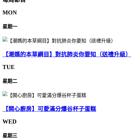
MON
星期一
【潮媽的本草綱目】對抗肺炎你要知（送禮升級）
TUE
星期二
【開心廚房】可愛滿分爆谷杯子蛋糕
WED
星期三