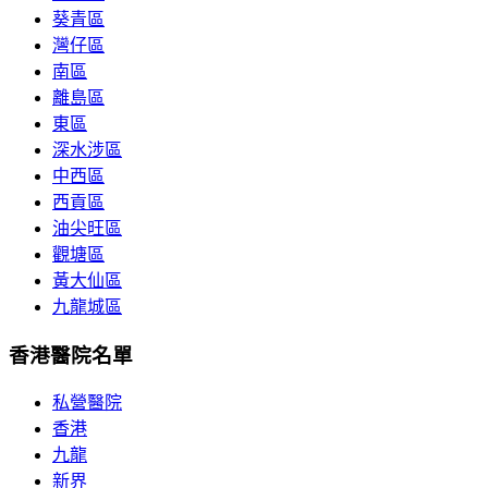
葵青區
灣仔區
南區
離島區
東區
深水涉區
中西區
西貢區
油尖旺區
觀塘區
黃大仙區
九龍城區
香港醫院名單
私營醫院
香港
九龍
新界