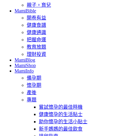
親子。育兒
MamiBible
開卷有益
健康食譜
健康通識
把握命運
教育放題
理財投資
MamiBlog
MamiShop
MamiInfo
備孕期
懷孕期
產後
專題
嘗試懷孕的最佳時機
健康懷孕的生活貼士
助你懷孕的生活小貼士
新手媽媽的最佳飲食