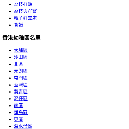
荔枝孖媽
荔枝與孖寶
親子好去處
食譜
香港幼稚園名單
大埔區
沙田區
北區
元朗區
屯門區
荃灣區
葵青區
灣仔區
南區
離島區
東區
深水涉區