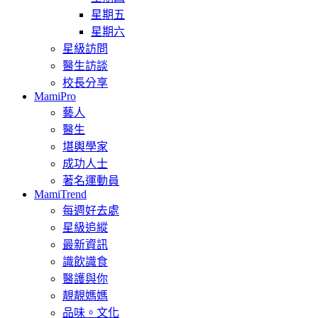
星期五
星期六
星級訪問
醫生訪談
校長分享
MamiPro
藝人
醫生
堪輿學家
成功人士
著名運動員
MamiTrend
每週好去處
星級追縱
最新資訊
識飲識食
醫護與你
靚靚媽媽
品味。文化