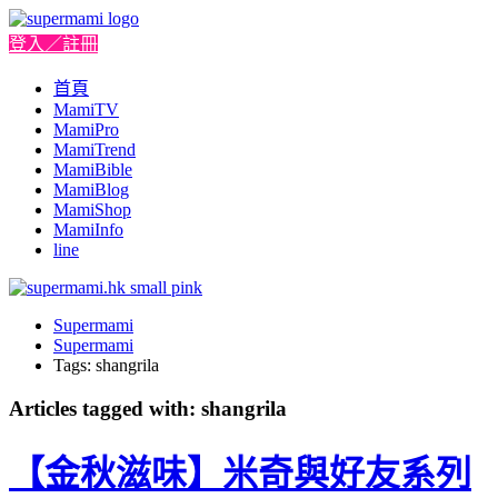
登入／註冊
首頁
MamiTV
MamiPro
MamiTrend
MamiBible
MamiBlog
MamiShop
MamiInfo
line
Supermami
Supermami
Tags: shangrila
Articles tagged with: shangrila
【金秋滋味】米奇與好友系列