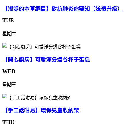
【潮媽的本草綱目】對抗肺炎你要知（送禮升級）
TUE
星期二
【開心廚房】可愛滿分爆谷杯子蛋糕
WED
星期三
【手工話咁易】環保兒童收納架
THU