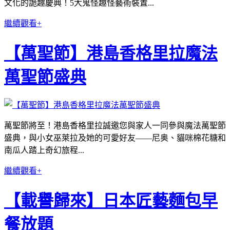
文化的詭趣慶典！5大鬼怪趣怪藝術裝置...
繼續觀看+
【萬聖節】港島香格里拉魔法
萬聖節盛典
萬聖節將至！港島香格里拉誠邀您與家人一同參與魔法萬聖節
盛典，與小女巫萊拉及她的可愛好友——尼奥、貓咪棉花糖和
南瓜人踏上奇幻旅程...
繼續觀看+
【載譽歸來】日本匠藝麵包早
餐放題