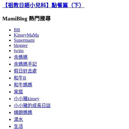
【祖教日語小兒科】點餐篇（下）
MamiBlog 熱門搜尋
BB
KinseyMaMa
Supermami
blogger
twins
余媽媽
余媽媽手記
假日好去處
和牛B
和牛媽媽
家庭
小小豬kinsey
小小豬的成長日誌
晴朗媽媽
湯水
生活