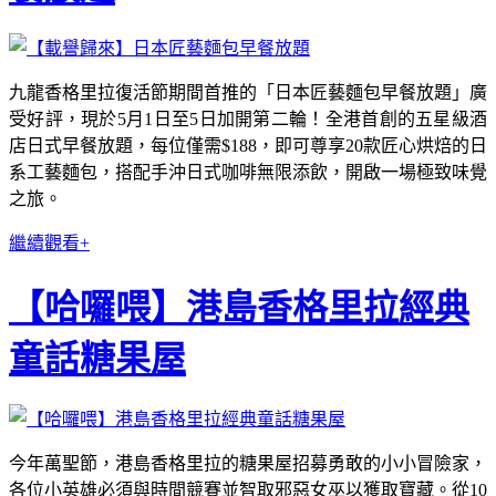
九龍香格里拉復活節期間首推的「日本匠藝麵包早餐放題」廣
受好評，現於5月1日至5日加開第二輪！全港首創的五星級酒
店日式早餐放題，每位僅需$188，即可尊享20款匠心烘焙的日
系工藝麵包，搭配手沖日式咖啡無限添飲，開啟一場極致味覺
之旅。
繼續觀看+
【哈囉喂】港島香格里拉經典
童話糖果屋
今年萬聖節，港島香格里拉的糖果屋招募勇敢的小小冒險家，
各位小英雄必須與時間競賽並智取邪惡女巫以獲取寶藏。從10