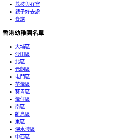
荔枝與孖寶
親子好去處
食譜
香港幼稚園名單
大埔區
沙田區
北區
元朗區
屯門區
荃灣區
葵青區
灣仔區
南區
離島區
東區
深水涉區
中西區