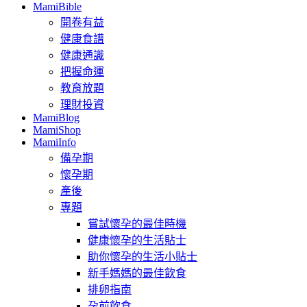
MamiBible
開卷有益
健康食譜
健康通識
把握命運
教育放題
理財投資
MamiBlog
MamiShop
MamiInfo
備孕期
懷孕期
產後
專題
嘗試懷孕的最佳時機
健康懷孕的生活貼士
助你懷孕的生活小貼士
新手媽媽的最佳飲食
排卵指南
孕前飲食