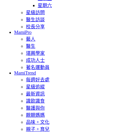
星期六
星級訪問
醫生訪談
校長分享
MamiPro
藝人
醫生
堪輿學家
成功人士
著名運動員
MamiTrend
每週好去處
星級追縱
最新資訊
識飲識食
醫護與你
靚靚媽媽
品味。文化
親子。育兒