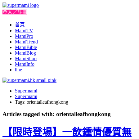
登入／註冊
首頁
MamiTV
MamiPro
MamiTrend
MamiBible
MamiBlog
MamiShop
MamiInfo
line
Supermami
Supermami
Tags: orientalleafhongkong
Articles tagged with: orientalleafhongkong
【限時登場】一飲鍾情優質無