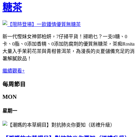
糖茶
新一代慳妹女神郭柏妍，7仔掃平貨！掃啲乜？一支0糖、0
卡、0脂、0添加香精、0添加防腐劑的優質無糖茶，茶痴Rosita
大量入手茉莉花茶與青柑普洱茶，為漫長的炎夏儲備充足的消
暑解膩飲品！
繼續觀看+
每周節目
MON
星期一