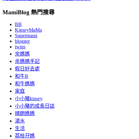
MamiBlog 熱門搜尋
BB
KinseyMaMa
Supermami
blogger
twins
余媽媽
余媽媽手記
假日好去處
和牛B
和牛媽媽
家庭
小小豬kinsey
小小豬的成長日誌
晴朗媽媽
湯水
生活
荔枝孖媽