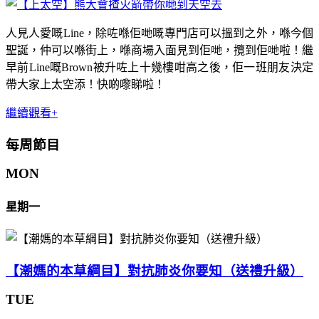
人見人愛嘅Line，除咗喺佢哋嘅專門店可以搵到之外，喺今個
聖誕，仲可以喺街上，喺商場入面見到佢哋，攬到佢哋啦！繼
早前Line嘅Brown被升咗上十幾樓咁高之後，佢一班朋友決定
帶大家上太空添！快啲嚟睇啦！
繼續觀看+
每周節目
MON
星期一
【潮媽的本草綱目】對抗肺炎你要知（送禮升級）
TUE