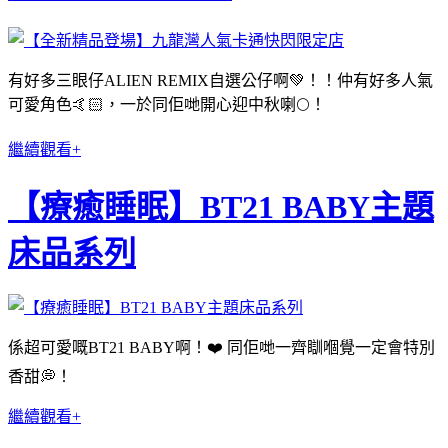
有好多三眼仔ALIEN REMIX自選公仔啊💚！！仲有好多人氣
可愛角色🤙🏻，一於同佢哋開心迎中秋喇🌕！
繼續觀看+
【療癒睡眠】BT21 BABY主題
床品系列
係超可愛嘅BT21 BABY啊！❤️ 同佢哋一齊瞓嗰覺一定會特別
香甜💭！
繼續觀看+