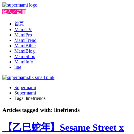
登入／註冊
首頁
MamiTV
MamiPro
MamiTrend
MamiBible
MamiBlog
MamiShop
MamiInfo
line
Supermami
Supermami
Tags: linefriends
Articles tagged with: linefriends
【乙巳蛇年】Sesame Street x