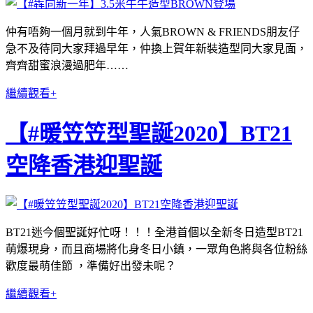
仲有唔夠一個月就到牛年，人氣BROWN & FRIENDS朋友仔
急不及待同大家拜過早年，仲換上賀年新裝造型同大家見面，
齊齊甜蜜浪漫過肥年……
繼續觀看+
【#暖笠笠型聖誕2020】BT21
空降香港迎聖誕
BT21迷今個聖誕好忙呀！！！全港首個以全新冬日造型BT21
萌爆現身，而且商場將化身冬日小鎮，一眾角色將與各位粉絲
歡度最萌佳節 ，準備好出發未呢？
繼續觀看+