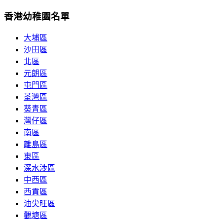
香港幼稚園名單
大埔區
沙田區
北區
元朗區
屯門區
荃灣區
葵青區
灣仔區
南區
離島區
東區
深水涉區
中西區
西貢區
油尖旺區
觀塘區