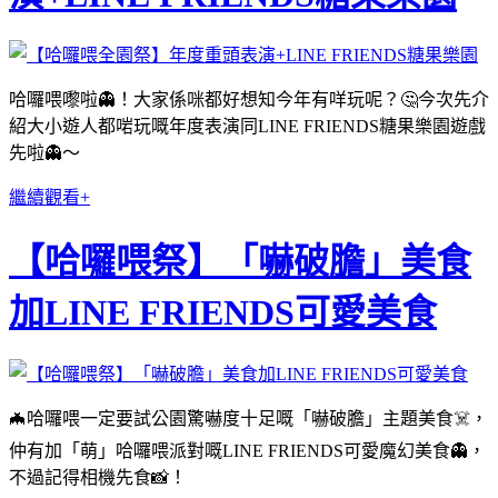
哈囉喂嚟啦👻！大家係咪都好想知今年有咩玩呢？🤔今次先介
紹大小遊人都啱玩嘅年度表演同LINE FRIENDS糖果樂園遊戲
先啦👻～
繼續觀看+
【哈囉喂祭】「嚇破膽」美食
加LINE FRIENDS可愛美食
🦇哈囉喂一定要試公園驚嚇度十足嘅「嚇破膽」主題美食☠️，
仲有加「萌」哈囉喂派對嘅LINE FRIENDS可愛魔幻美食👻，
不過記得相機先食📸！