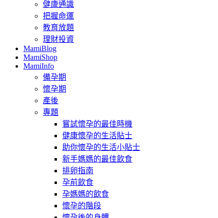
健康通識
把握命運
教育放題
理財投資
MamiBlog
MamiShop
MamiInfo
備孕期
懷孕期
產後
專題
嘗試懷孕的最佳時機
健康懷孕的生活貼士
助你懷孕的生活小貼士
新手媽媽的最佳飲食
排卵指南
孕前飲食
孕媽媽的飲食
懷孕的階段
懷孕後的身體