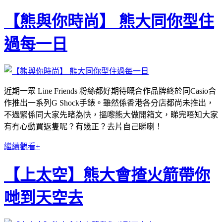
【熊與你時尚】 熊大同你型住
過每一日
近期一眾 Line Friends 粉絲都好期待嘅合作品牌終於同Casio合
作推出一系列G Shock手錶。雖然係香港各分店都尚未推出，
不過緊係同大家先睹為快，搵嚟熊大做開箱文，睇完唔知大家
有冇心動買返隻呢？有幾正？去片自己睇喇！
繼續觀看+
【上太空】熊大會揸火箭帶你
哋到天空去