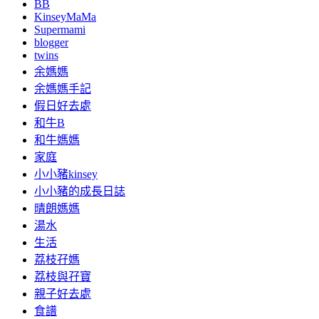
BB
KinseyMaMa
Supermami
blogger
twins
余媽媽
余媽媽手記
假日好去處
和牛B
和牛媽媽
家庭
小小豬kinsey
小小豬的成長日誌
晴朗媽媽
湯水
生活
荔枝孖媽
荔枝與孖寶
親子好去處
食譜