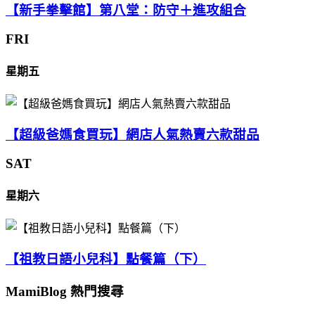
【新手拳擊館】第八堂：防守＋進攻組合
FRI
星期五
【超級爸媽食買玩】網店人氣熱賣六款甜品
SAT
星期六
【祖教日語小兒科】點餐篇（下）
MamiBlog 熱門搜尋