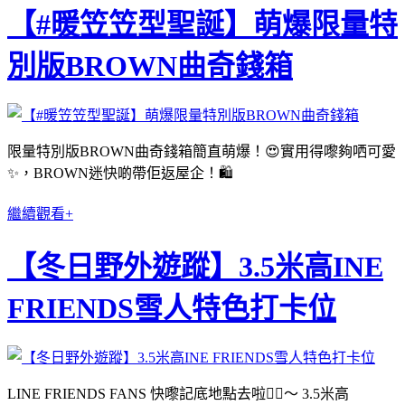
【#暖笠笠型聖誕】萌爆限量特
別版BROWN曲奇錢箱
限量特別版BROWN曲奇錢箱簡直萌爆！😍實用得嚟夠哂可愛
✨，BROWN迷快啲帶佢返屋企！🛍
繼續觀看+
【冬日野外遊蹤】3.5米高INE
FRIENDS雪人特色打卡位
LINE FRIENDS FANS 快嚟記底地點去啦✍🏻～ 3.5米高