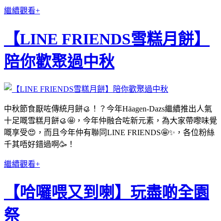
繼續觀看+
【LINE FRIENDS雪糕月餅】
陪你歡聚過中秋
中秋節食厭咗傳統月餅🥮！？今年Häagen-Dazs繼續推出人氣
十足嘅雪糕月餅🥮🤩，今年仲融合咗新元素，為大家帶嚟味覺
嘅享受😍，而且今年仲有聯同LINE FRIENDS🤩✨，各位粉絲
千其唔好錯過啊🥳！
繼續觀看+
【哈囉喂又到喇】玩盡啲全園
祭