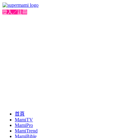
登入／註冊
首頁
MamiTV
MamiPro
MamiTrend
MamiBible