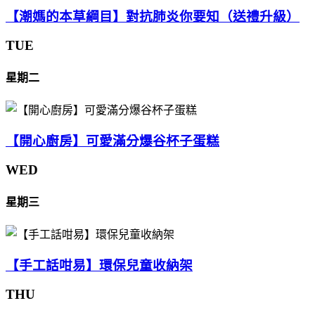
【潮媽的本草綱目】對抗肺炎你要知（送禮升級）
TUE
星期二
【開心廚房】可愛滿分爆谷杯子蛋糕
WED
星期三
【手工話咁易】環保兒童收納架
THU