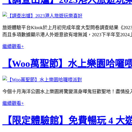
旅遊體驗平台Klook於上月初完成年度大型問卷調查結果《2
而且多項數據顯示港人外遊意欲有增無減，2023下半年至20
繼續觀看+
【Woo萬聖節】水上樂園哈囉
今個十月海洋公園水上樂園將驚變濕身嘩鬼狂歡聖地！盡情投
繼續觀看+
【限定體驗館】免費暢玩 4 大