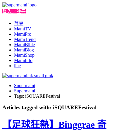
登入／註冊
首頁
MamiTV
MamiPro
MamiTrend
MamiBible
MamiBlog
MamiShop
MamiInfo
line
Supermami
Supermami
Tags: iSQUAREFestival
Articles tagged with: iSQUAREFestival
【足球狂熱】Binggrae 奇