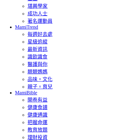
堪輿學家
成功人士
著名運動員
MamiTrend
每週好去處
星級追縱
最新資訊
識飲識食
醫護與你
靚靚媽媽
品味。文化
親子。育兒
MamiBible
開卷有益
健康食譜
健康通識
把握命運
教育放題
理財投資