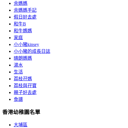
余媽媽
余媽媽手記
假日好去處
和牛B
和牛媽媽
家庭
小小豬kinsey
小小豬的成長日誌
晴朗媽媽
湯水
生活
荔枝孖媽
荔枝與孖寶
親子好去處
食譜
香港幼稚園名單
大埔區