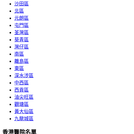
沙田區
北區
元朗區
屯門區
荃灣區
葵青區
灣仔區
南區
離島區
東區
深水涉區
中西區
西貢區
油尖旺區
觀塘區
黃大仙區
九龍城區
香港醫院名單