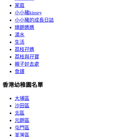
家庭
小小豬kinsey
小小豬的成長日誌
晴朗媽媽
湯水
生活
荔枝孖媽
荔枝與孖寶
親子好去處
食譜
香港幼稚園名單
大埔區
沙田區
北區
元朗區
屯門區
荃灣區