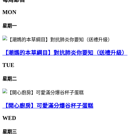
MON
星期一
【潮媽的本草綱目】對抗肺炎你要知（送禮升級）
TUE
星期二
【開心廚房】可愛滿分爆谷杯子蛋糕
WED
星期三