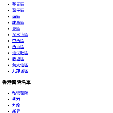
葵青區
灣仔區
南區
離島區
東區
深水涉區
中西區
西貢區
油尖旺區
觀塘區
黃大仙區
九龍城區
香港醫院名單
私營醫院
香港
九龍
新界