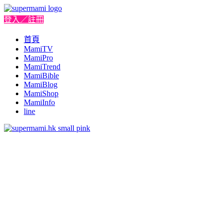
登入／註冊
首頁
MamiTV
MamiPro
MamiTrend
MamiBible
MamiBlog
MamiShop
MamiInfo
line