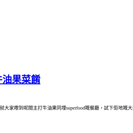
牛油果菜餚
大家嚟到呢間主打牛油果同埋superfood嘅餐廳，試下佢地嘅