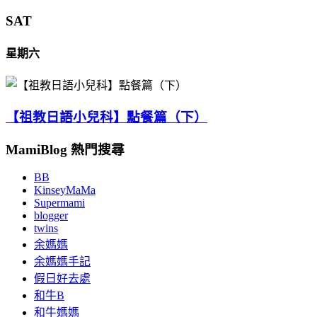
SAT
星期六
【祖教日語小兒科】點餐篇（下）
MamiBlog 熱門搜尋
BB
KinseyMaMa
Supermami
blogger
twins
余媽媽
余媽媽手記
假日好去處
和牛B
和牛媽媽