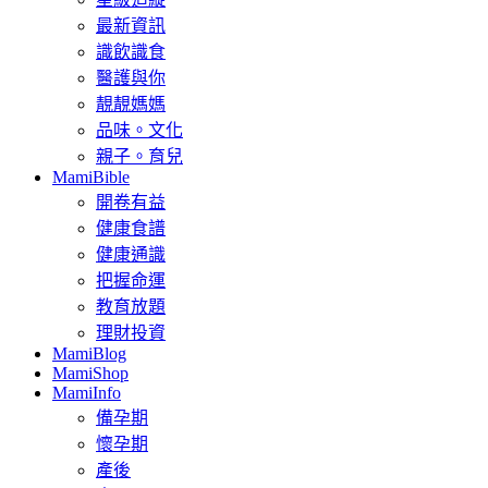
最新資訊
識飲識食
醫護與你
靚靚媽媽
品味。文化
親子。育兒
MamiBible
開卷有益
健康食譜
健康通識
把握命運
教育放題
理財投資
MamiBlog
MamiShop
MamiInfo
備孕期
懷孕期
產後