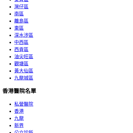
灣仔區
南區
離島區
東區
深水涉區
中西區
西貢區
油尖旺區
觀塘區
黃大仙區
九龍城區
香港醫院名單
私營醫院
香港
九龍
新界
公立診所