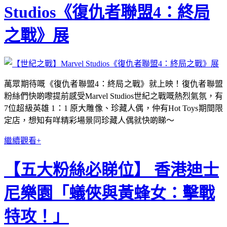
Studios《復仇者聯盟4：終局
之戰》展
萬眾期待嘅《復仇者聯盟4：終局之戰》就上映！復仇者聯盟
粉絲們快啲嚟提前感受Marvel Studios世紀之戰嘅熱烈氣氛，有
7位超級英雄 1：1 原大雕像、珍藏人偶，仲有Hot Toys期間限
定店，想知有咩精彩場景同珍藏人偶就快啲睇～
繼續觀看+
【五大粉絲必睇位】 香港迪士
尼樂園「蟻俠與黃蜂女：擊戰
特攻！」