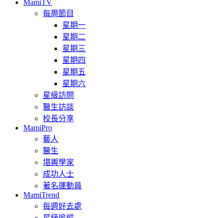
MamiTV
每周節目
星期一
星期二
星期三
星期四
星期五
星期六
星級訪問
醫生訪談
校長分享
MamiPro
藝人
醫生
堪輿學家
成功人士
著名運動員
MamiTrend
每週好去處
星級追縱