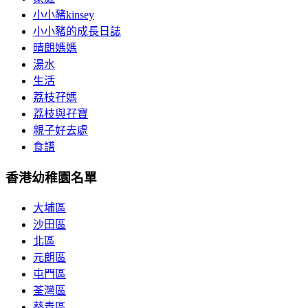
小小豬kinsey
小小豬的成長日誌
晴朗媽媽
湯水
生活
荔枝孖媽
荔枝與孖寶
親子好去處
食譜
香港幼稚園名單
大埔區
沙田區
北區
元朗區
屯門區
荃灣區
葵青區