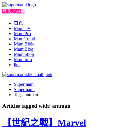
登入／註冊
首頁
MamiTV
MamiPro
MamiTrend
MamiBible
MamiBlog
MamiShop
MamiInfo
line
Supermami
Supermami
Tags: antman
Articles tagged with: antman
【世紀之戰】Marvel