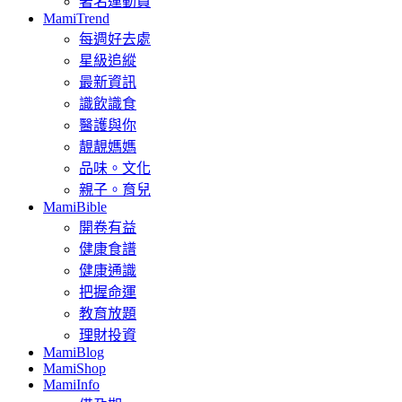
著名運動員
MamiTrend
每週好去處
星級追縱
最新資訊
識飲識食
醫護與你
靚靚媽媽
品味。文化
親子。育兒
MamiBible
開卷有益
健康食譜
健康通識
把握命運
教育放題
理財投資
MamiBlog
MamiShop
MamiInfo