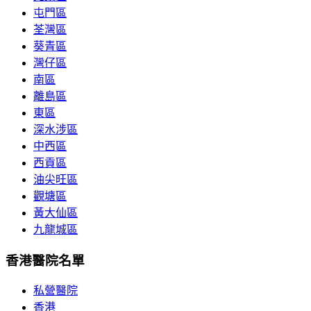
屯門區
荃灣區
葵青區
灣仔區
南區
離島區
東區
深水涉區
中西區
西貢區
油尖旺區
觀塘區
黃大仙區
九龍城區
香港醫院名單
私營醫院
香港