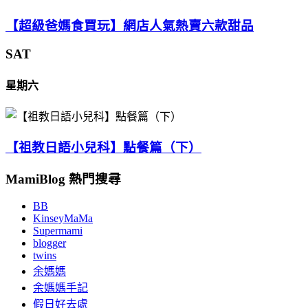
【超級爸媽食買玩】網店人氣熱賣六款甜品
SAT
星期六
【祖教日語小兒科】點餐篇（下）
MamiBlog 熱門搜尋
BB
KinseyMaMa
Supermami
blogger
twins
余媽媽
余媽媽手記
假日好去處