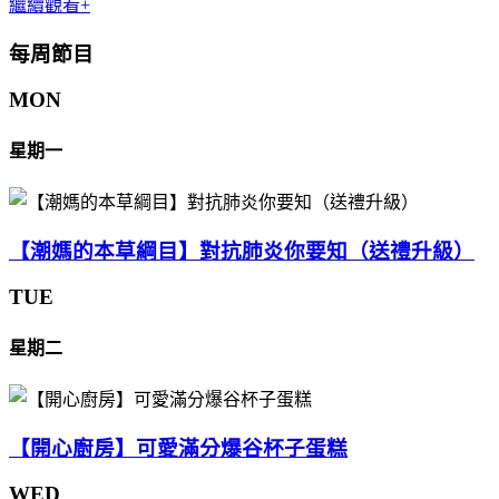
繼續觀看+
每周節目
MON
星期一
【潮媽的本草綱目】對抗肺炎你要知（送禮升級）
TUE
星期二
【開心廚房】可愛滿分爆谷杯子蛋糕
WED