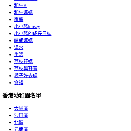
和牛B
和牛媽媽
家庭
小小豬kinsey
小小豬的成長日誌
晴朗媽媽
湯水
生活
荔枝孖媽
荔枝與孖寶
親子好去處
食譜
香港幼稚園名單
大埔區
沙田區
北區
元朗區