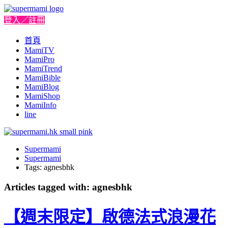
登入／註冊
首頁
MamiTV
MamiPro
MamiTrend
MamiBible
MamiBlog
MamiShop
MamiInfo
line
Supermami
Supermami
Tags: agnesbhk
Articles tagged with: agnesbhk
【週末限定】啟德法式浪漫花