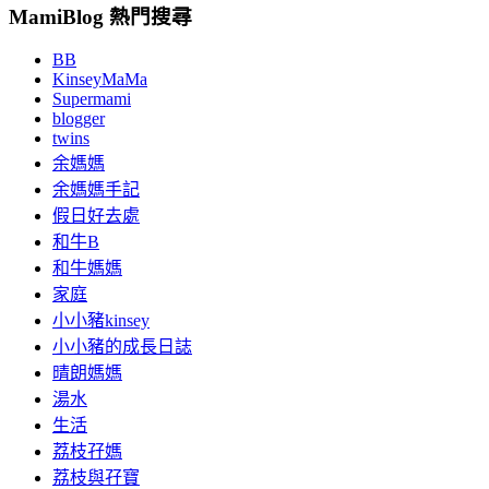
MamiBlog 熱門搜尋
BB
KinseyMaMa
Supermami
blogger
twins
余媽媽
余媽媽手記
假日好去處
和牛B
和牛媽媽
家庭
小小豬kinsey
小小豬的成長日誌
晴朗媽媽
湯水
生活
荔枝孖媽
荔枝與孖寶