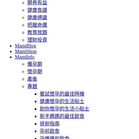
開卷有益
健康食譜
健康通識
把握命運
教育放題
理財投資
MamiBlog
MamiShop
MamiInfo
備孕期
懷孕期
產後
專題
嘗試懷孕的最佳時機
健康懷孕的生活貼士
助你懷孕的生活小貼士
新手媽媽的最佳飲食
排卵指南
孕前飲食
孕媽媽的飲食