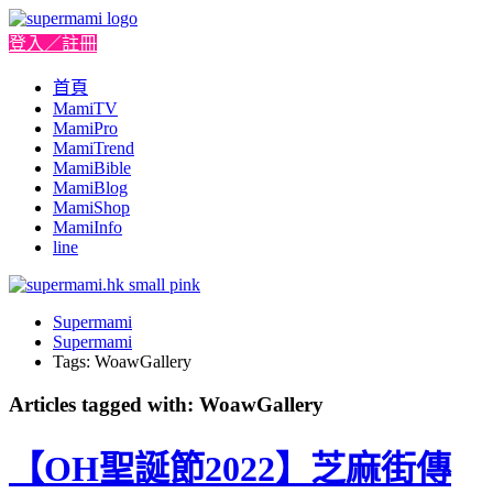
登入／註冊
首頁
MamiTV
MamiPro
MamiTrend
MamiBible
MamiBlog
MamiShop
MamiInfo
line
Supermami
Supermami
Tags: WoawGallery
Articles tagged with: WoawGallery
【OH聖誕節2022】芝麻街傳