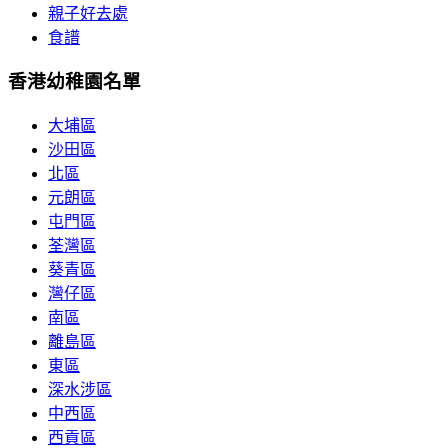
親子好去處
食譜
香港幼稚園名單
大埔區
沙田區
北區
元朗區
屯門區
荃灣區
葵青區
灣仔區
南區
離島區
東區
深水涉區
中西區
西貢區