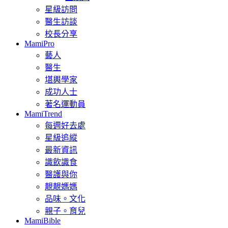
星級訪問
醫生訪談
校長分享
MamiPro
藝人
醫生
堪輿學家
成功人士
著名運動員
MamiTrend
每週好去處
星級追縱
最新資訊
識飲識食
醫護與你
靚靚媽媽
品味。文化
親子。育兒
MamiBible