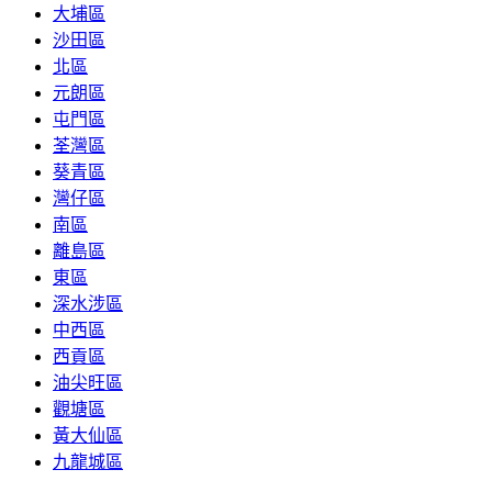
大埔區
沙田區
北區
元朗區
屯門區
荃灣區
葵青區
灣仔區
南區
離島區
東區
深水涉區
中西區
西貢區
油尖旺區
觀塘區
黃大仙區
九龍城區