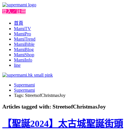
登入／註冊
首頁
MamiTV
MamiPro
MamiTrend
MamiBible
MamiBlog
MamiShop
MamiInfo
line
Supermami
Supermami
Tags: StreetsofChristmasJoy
Articles tagged with: StreetsofChristmasJoy
【聖誕2024】太古城聖誕街頭