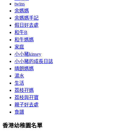
twins
余媽媽
余媽媽手記
假日好去處
和牛B
和牛媽媽
家庭
小小豬kinsey
小小豬的成長日誌
晴朗媽媽
湯水
生活
荔枝孖媽
荔枝與孖寶
親子好去處
食譜
香港幼稚園名單