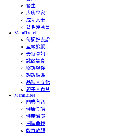
醫生
堪輿學家
成功人士
著名運動員
MamiTrend
每週好去處
星級追縱
最新資訊
識飲識食
醫護與你
靚靚媽媽
品味。文化
親子。育兒
MamiBible
開卷有益
健康食譜
健康通識
把握命運
教育放題