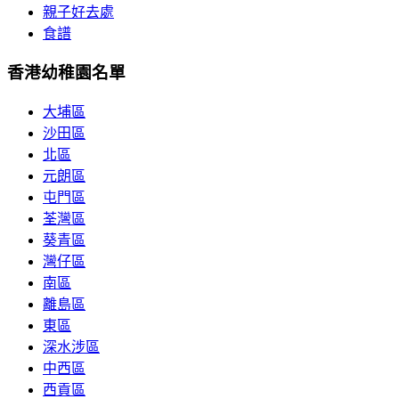
親子好去處
食譜
香港幼稚園名單
大埔區
沙田區
北區
元朗區
屯門區
荃灣區
葵青區
灣仔區
南區
離島區
東區
深水涉區
中西區
西貢區