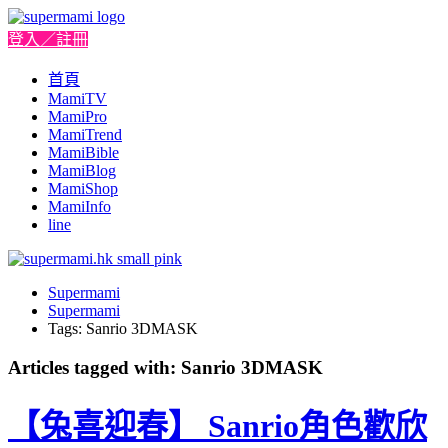
登入／註冊
首頁
MamiTV
MamiPro
MamiTrend
MamiBible
MamiBlog
MamiShop
MamiInfo
line
Supermami
Supermami
Tags: Sanrio 3DMASK
Articles tagged with: Sanrio 3DMASK
【兔喜迎春】 Sanrio角色歡欣