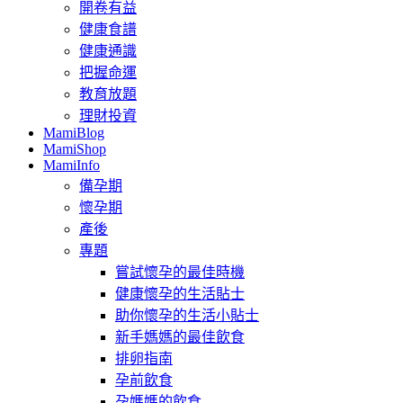
開卷有益
健康食譜
健康通識
把握命運
教育放題
理財投資
MamiBlog
MamiShop
MamiInfo
備孕期
懷孕期
產後
專題
嘗試懷孕的最佳時機
健康懷孕的生活貼士
助你懷孕的生活小貼士
新手媽媽的最佳飲食
排卵指南
孕前飲食
孕媽媽的飲食