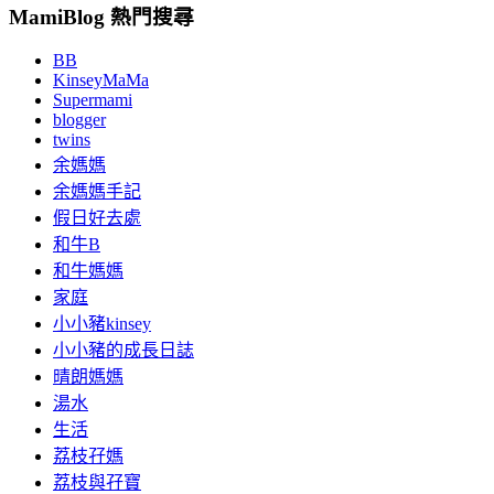
MamiBlog 熱門搜尋
BB
KinseyMaMa
Supermami
blogger
twins
余媽媽
余媽媽手記
假日好去處
和牛B
和牛媽媽
家庭
小小豬kinsey
小小豬的成長日誌
晴朗媽媽
湯水
生活
荔枝孖媽
荔枝與孖寶