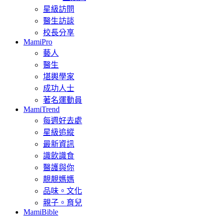
星級訪問
醫生訪談
校長分享
MamiPro
藝人
醫生
堪輿學家
成功人士
著名運動員
MamiTrend
每週好去處
星級追縱
最新資訊
識飲識食
醫護與你
靚靚媽媽
品味。文化
親子。育兒
MamiBible