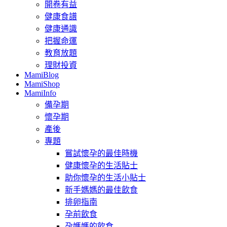
開卷有益
健康食譜
健康通識
把握命運
教育放題
理財投資
MamiBlog
MamiShop
MamiInfo
備孕期
懷孕期
產後
專題
嘗試懷孕的最佳時機
健康懷孕的生活貼士
助你懷孕的生活小貼士
新手媽媽的最佳飲食
排卵指南
孕前飲食
孕媽媽的飲食