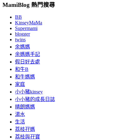
MamiBlog 熱門搜尋
BB
KinseyMaMa
Supermami
blogger
twins
余媽媽
余媽媽手記
假日好去處
和牛B
和牛媽媽
家庭
小小豬kinsey
小小豬的成長日誌
晴朗媽媽
湯水
生活
荔枝孖媽
荔枝與孖寶