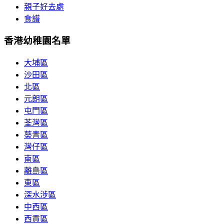
親子好去處
食譜
香港幼稚園名單
大埔區
沙田區
北區
元朗區
屯門區
荃灣區
葵青區
灣仔區
南區
離島區
東區
深水涉區
中西區
西貢區