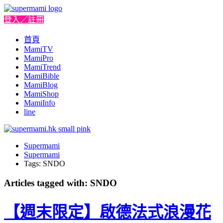
登入／註冊
首頁
MamiTV
MamiPro
MamiTrend
MamiBible
MamiBlog
MamiShop
MamiInfo
line
Supermami
Supermami
Tags: SNDO
Articles tagged with: SNDO
【週末限定】啟德法式浪漫花