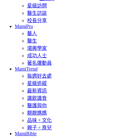
星級訪問
醫生訪談
校長分享
MamiPro
藝人
醫生
堪輿學家
成功人士
著名運動員
MamiTrend
每週好去處
星級追縱
最新資訊
識飲識食
醫護與你
靚靚媽媽
品味。文化
親子。育兒
MamiBible