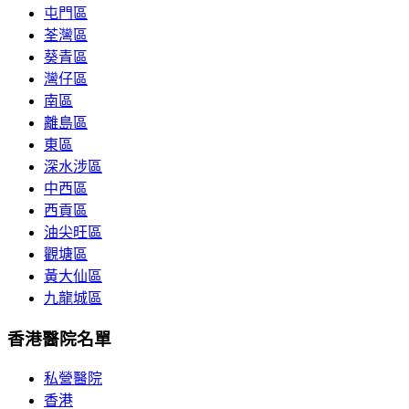
屯門區
荃灣區
葵青區
灣仔區
南區
離島區
東區
深水涉區
中西區
西貢區
油尖旺區
觀塘區
黃大仙區
九龍城區
香港醫院名單
私營醫院
香港