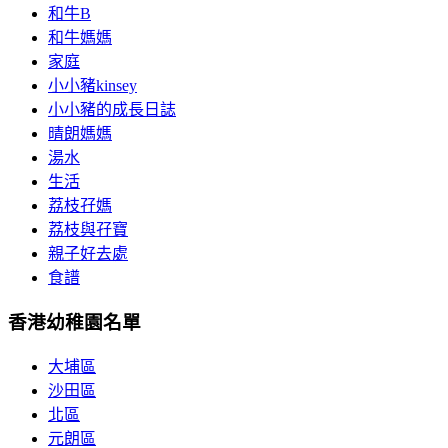
和牛B
和牛媽媽
家庭
小小豬kinsey
小小豬的成長日誌
晴朗媽媽
湯水
生活
荔枝孖媽
荔枝與孖寶
親子好去處
食譜
香港幼稚園名單
大埔區
沙田區
北區
元朗區