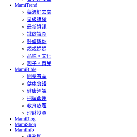
MamiTrend
每週好去處
星級追縱
最新資訊
識飲識食
醫護與你
靚靚媽媽
品味。文化
親子。育兒
MamiBible
開卷有益
健康食譜
健康通識
把握命運
教育放題
理財投資
MamiBlog
MamiShop
MamiInfo
備孕期