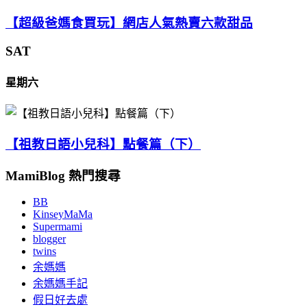
【超級爸媽食買玩】網店人氣熱賣六款甜品
SAT
星期六
【祖教日語小兒科】點餐篇（下）
MamiBlog 熱門搜尋
BB
KinseyMaMa
Supermami
blogger
twins
余媽媽
余媽媽手記
假日好去處