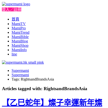
登入／註冊
首頁
MamiTV
MamiPro
MamiTrend
MamiBible
MamiBlog
MamiShop
MamiInfo
line
Supermami
Supermami
Tags: RightsandBrandsAsia
Articles tagged with: RightsandBrandsAsia
【乙巳蛇年】燦子幸運新年燦