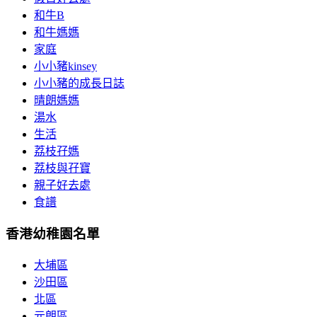
和牛B
和牛媽媽
家庭
小小豬kinsey
小小豬的成長日誌
晴朗媽媽
湯水
生活
荔枝孖媽
荔枝與孖寶
親子好去處
食譜
香港幼稚園名單
大埔區
沙田區
北區
元朗區