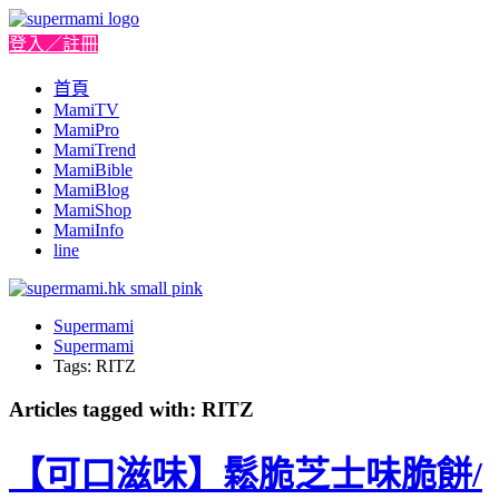
登入／註冊
首頁
MamiTV
MamiPro
MamiTrend
MamiBible
MamiBlog
MamiShop
MamiInfo
line
Supermami
Supermami
Tags: RITZ
Articles tagged with: RITZ
【可口滋味】鬆脆芝士味脆餅/