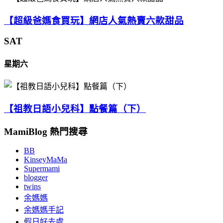
【超級爸媽食買玩】網店人氣熱賣六款甜品
SAT
星期六
【祖教日語小兒科】點餐篇（下）
MamiBlog 熱門搜尋
BB
KinseyMaMa
Supermami
blogger
twins
余媽媽
余媽媽手記
假日好去處