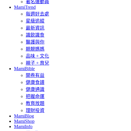
著名運動員
MamiTrend
每週好去處
星級追縱
最新資訊
識飲識食
醫護與你
靚靚媽媽
品味。文化
親子。育兒
MamiBible
開卷有益
健康食譜
健康通識
把握命運
教育放題
理財投資
MamiBlog
MamiShop
MamiInfo