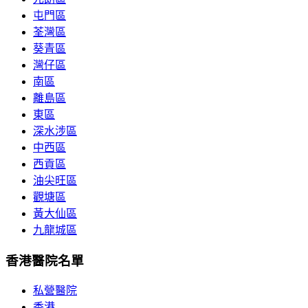
屯門區
荃灣區
葵青區
灣仔區
南區
離島區
東區
深水涉區
中西區
西貢區
油尖旺區
觀塘區
黃大仙區
九龍城區
香港醫院名單
私營醫院
香港