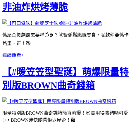
非油炸烘烤薄脆
係屋企煲劇最需要咩📺🍿？就緊係鬆脆嘅零食，呢款仲要係卡
路里，正！😻
繼續觀看+
【#暖笠笠型聖誕】萌爆限量特
別版BROWN曲奇錢箱
限量特別版BROWN曲奇錢箱簡直萌爆！😍實用得嚟夠哂可愛
✨，BROWN迷快啲帶佢返屋企！🛍