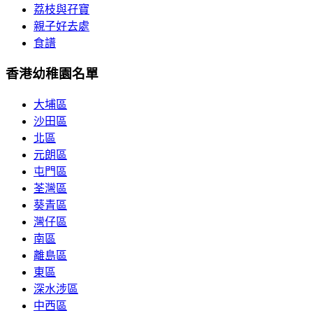
荔枝與孖寶
親子好去處
食譜
香港幼稚園名單
大埔區
沙田區
北區
元朗區
屯門區
荃灣區
葵青區
灣仔區
南區
離島區
東區
深水涉區
中西區