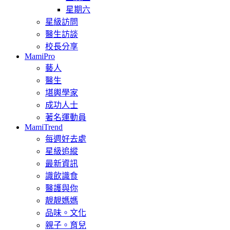
星期六
星級訪問
醫生訪談
校長分享
MamiPro
藝人
醫生
堪輿學家
成功人士
著名運動員
MamiTrend
每週好去處
星級追縱
最新資訊
識飲識食
醫護與你
靚靚媽媽
品味。文化
親子。育兒