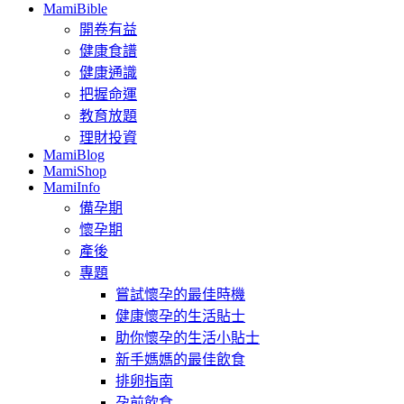
MamiBible
開卷有益
健康食譜
健康通識
把握命運
教育放題
理財投資
MamiBlog
MamiShop
MamiInfo
備孕期
懷孕期
產後
專題
嘗試懷孕的最佳時機
健康懷孕的生活貼士
助你懷孕的生活小貼士
新手媽媽的最佳飲食
排卵指南
孕前飲食