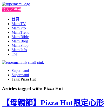
登入／註冊
首頁
MamiTV
MamiPro
MamiTrend
MamiBible
MamiBlog
MamiShop
MamiInfo
line
Supermami
Supermami
Tags: Pizza Hut
Articles tagged with: Pizza Hut
【母親節】Pizza Hut限定心形