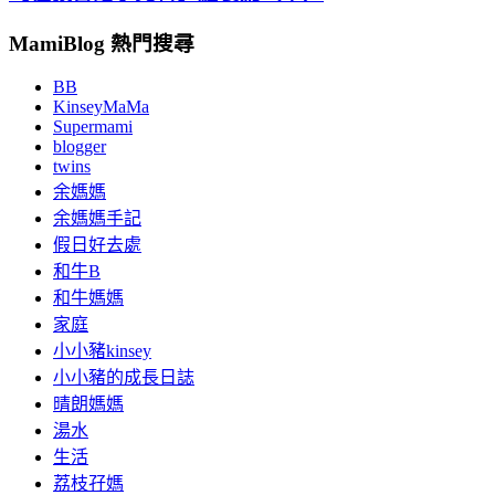
MamiBlog 熱門搜尋
BB
KinseyMaMa
Supermami
blogger
twins
余媽媽
余媽媽手記
假日好去處
和牛B
和牛媽媽
家庭
小小豬kinsey
小小豬的成長日誌
晴朗媽媽
湯水
生活
荔枝孖媽