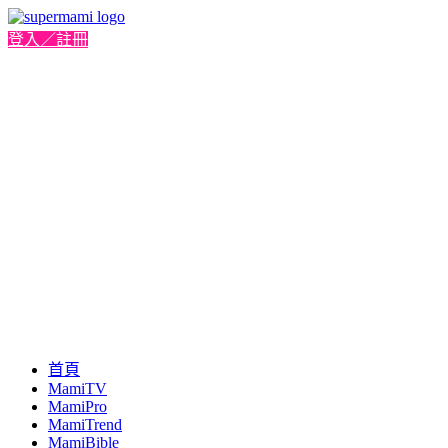
登入／註冊
首頁
MamiTV
MamiPro
MamiTrend
MamiBible