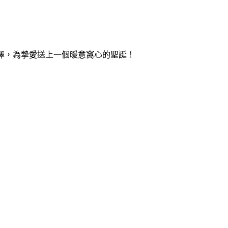
侶選擇，為摯愛送上一個暖意窩心的聖誕！