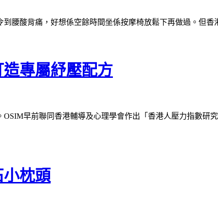
令到腰酸背痛，好想係空餘時間坐係按摩椅放鬆下再做過。但香
打造專屬紓壓配方
OSIM早前聯同香港輔導及心理學會作出「香港人壓力指數研究
石小枕頭