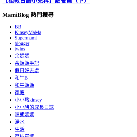
【祖教日語小兒科】點餐篇（下）
MamiBlog 熱門搜尋
BB
KinseyMaMa
Supermami
blogger
twins
余媽媽
余媽媽手記
假日好去處
和牛B
和牛媽媽
家庭
小小豬kinsey
小小豬的成長日誌
晴朗媽媽
湯水
生活
荔枝孖媽