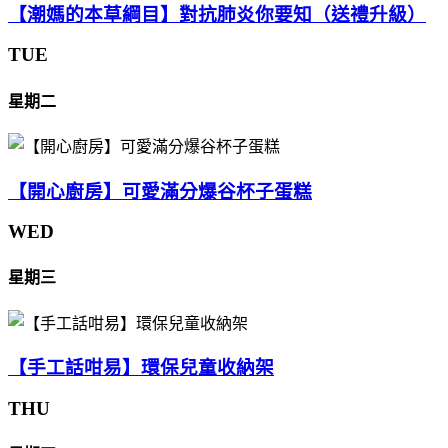
【潮媽的本草綱目】對抗肺炎你要知（送禮升級）
TUE
星期二
【開心廚房】可愛滿分爆谷杯子蛋糕
WED
星期三
【手工話咁易】環保兒童收納架
THU