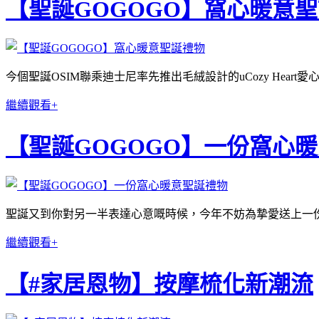
【聖誕GOGOGO】窩心暖意
今個聖誕OSIM聯乘迪士尼率先推出毛絨設計的uCozy He
繼續觀看+
【聖誕GOGOGO】一份窩心
聖誕又到你對另一半表達心意嘅時候，今年不妨為摯愛送上一份
繼續觀看+
【#家居恩物】按摩梳化新潮流