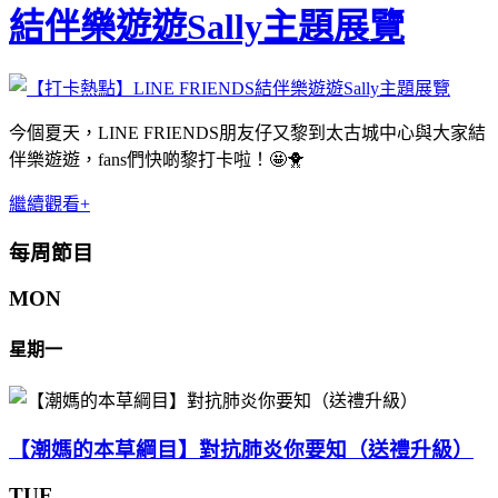
結伴樂遊遊Sally主題展覽
今個夏天，
LINE FRIENDS
朋友仔又黎到太古城中心與大家結
伴樂遊遊，
fans
們快啲黎打卡啦！
🤩🐥
繼續觀看+
每周節目
MON
星期一
【潮媽的本草綱目】對抗肺炎你要知（送禮升級）
TUE