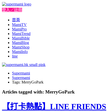
登入／註冊
首頁
MamiTV
MamiPro
MamiTrend
MamiBible
MamiBlog
MamiShop
MamiInfo
line
Supermami
Supermami
Tags: MerryGoPark
Articles tagged with: MerryGoPark
【打卡熱點】LINE FRIENDS