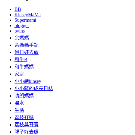
BB
KinseyMaMa
Supermami
blogger
twins
余媽媽
余媽媽手記
假日好去處
和牛B
和牛媽媽
家庭
小小豬kinsey
小小豬的成長日誌
晴朗媽媽
湯水
生活
荔枝孖媽
荔枝與孖寶
親子好去處