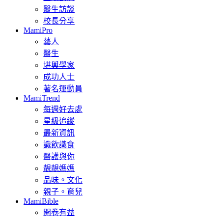
醫生訪談
校長分享
MamiPro
藝人
醫生
堪輿學家
成功人士
著名運動員
MamiTrend
每週好去處
星級追縱
最新資訊
識飲識食
醫護與你
靚靚媽媽
品味。文化
親子。育兒
MamiBible
開卷有益