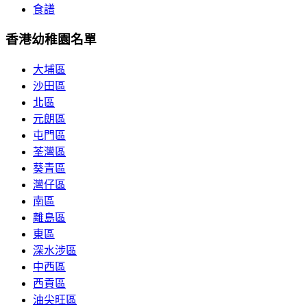
食譜
香港幼稚園名單
大埔區
沙田區
北區
元朗區
屯門區
荃灣區
葵青區
灣仔區
南區
離島區
東區
深水涉區
中西區
西貢區
油尖旺區