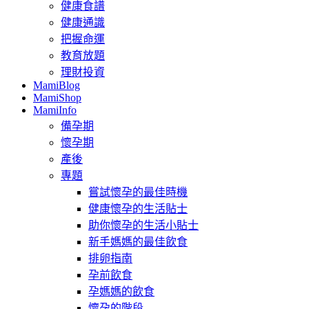
健康食譜
健康通識
把握命運
教育放題
理財投資
MamiBlog
MamiShop
MamiInfo
備孕期
懷孕期
產後
專題
嘗試懷孕的最佳時機
健康懷孕的生活貼士
助你懷孕的生活小貼士
新手媽媽的最佳飲食
排卵指南
孕前飲食
孕媽媽的飲食
懷孕的階段