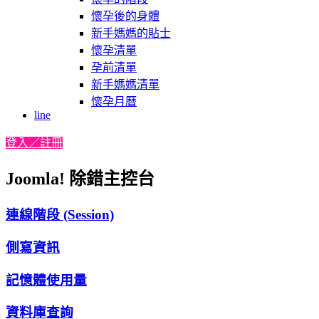
懷孕後的身體
新手媽媽的貼士
懷孕清單
孕前清單
新手媽媽清單
懷孕月曆
line
登入／註冊
Joomla! 除錯主控台
連線階段 (Session)
側寫資訊
記憶體使用量
資料庫查詢